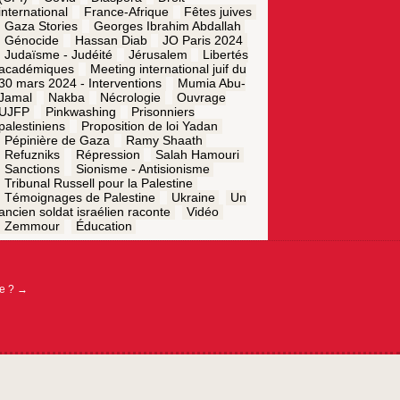
international
France-Afrique
Fêtes juives
Gaza Stories
Georges Ibrahim Abdallah
Génocide
Hassan Diab
JO Paris 2024
Judaïsme - Judéité
Jérusalem
Libertés
académiques
Meeting international juif du
30 mars 2024 - Interventions
Mumia Abu-
Jamal
Nakba
Nécrologie
Ouvrage
UJFP
Pinkwashing
Prisonniers
palestiniens
Proposition de loi Yadan
Pépinière de Gaza
Ramy Shaath
Refuzniks
Répression
Salah Hamouri
Sanctions
Sionisme - Antisionisme
Tribunal Russell pour la Palestine
Témoignages de Palestine
Ukraine
Un
ancien soldat israélien raconte
Vidéo
Zemmour
Éducation
re ?
→