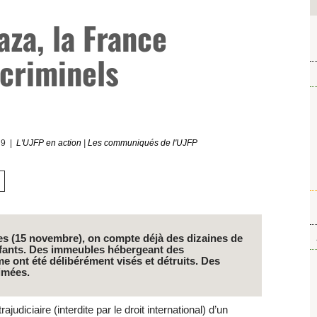
za, la France
criminels
19
L'UJFP en action
|
Les communiqués de l'UJFP
tes (15 novembre), on compte déjà des dizaines de
nfants. Des immeubles hébergeant des
e ont été délibérément visés et détruits. Des
cimées.
diciaire (interdite par le droit international) d’un