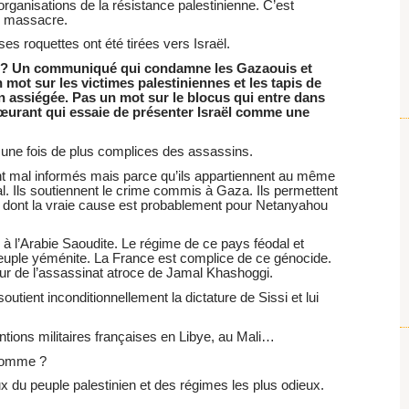
organisations de la résistance palestinienne. C’est
ce massacre.
es roquettes ont été tirées vers Israël.
se ? Un communiqué qui condamne les Gazaouis et
 mot sur les victimes palestiniennes et les tapis de
 assiégée. Pas un mot sur le blocus qui entre dans
œurant qui essaie de présenter Israël comme une
 une fois de plus complices des assassins.
nt mal informés mais parce qu’ils appartiennent au même
ial. Ils soutiennent le crime commis à Gaza. Ils permettent
e dont la vraie cause est probablement pour Netanyahou
 à l’Arabie Saoudite. Le régime de ce pays féodal et
euple yéménite. La France est complice de ce génocide.
eur de l’assassinat atroce de Jamal Khashoggi.
tient inconditionnellement la dictature de Sissi et lui
entions militaires françaises en Libye, au Mali…
’homme ?
 du peuple palestinien et des régimes les plus odieux.