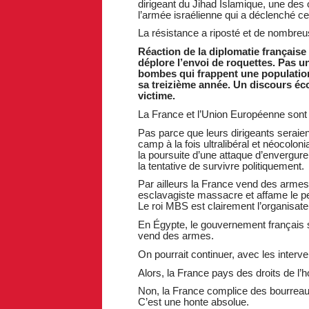
dirigeant du Jihad Islamique, une des 
l’armée israélienne qui a déclenché 
La résistance a riposté et de nombreus
Réaction de la diplomatie françai
déplore l’envoi de roquettes. Pas un
bombes qui frappent une population
sa treizième année. Un discours éc
victime.
La France et l’Union Européenne sont
Pas parce que leurs dirigeants seraie
camp à la fois ultralibéral et néocolon
la poursuite d’une attaque d’envergur
la tentative de survivre politiquement.
Par ailleurs la France vend des armes
esclavagiste massacre et affame le p
Le roi MBS est clairement l’organisat
En Égypte, le gouvernement français sou
vend des armes.
On pourrait continuer, avec les interv
Alors, la France pays des droits de l
Non, la France complice des bourreaux
C’est une honte absolue.