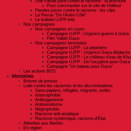
Une Parole juive contre le racisme - la brochure
Pour commander sur le site de l'éditeur
Paroles juives contre le racisme - les clips
La Revue "De l'Autre Côté"
Le bulletin UJFP-Info
Nos campagnes
Nos campagnes en cours
Campagne UJFP : Urgence guerre à Gaza
Film Yallah Gaza
Nos campagnes terminées
Campagne UJFP : La pépinière
Campagne UJFP : Urgence Gaza déplacés
Campagne UJFP : Le château d'eau de Khu
Campagne UJFP : De l'oxygène pour Gaza
Campagne "Un bateau pour Gaza"
Les actions BDS
Informations
Brèves de presse
Lutte contre les racismes et les discriminations
Sans-papiers, réfugiés, migrants, exilés
Islamophobie
Antitsiganisme
Antisémitisme
Négrophobie
Racisme anti-asiatique
Racisme systémique, racisme d'État
Atteintes aux libertés
En région