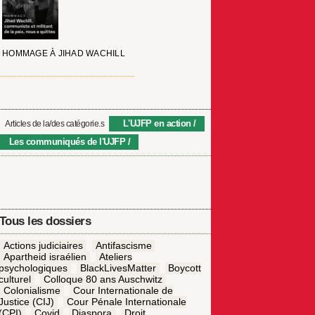
HOMMAGE À JIHAD WACHILL
L'UJFP en action
Articles de la/des catégorie.s
Les communiqués de l'UJFP
Tous les dossiers
Actions judiciaires
Antifascisme
Apartheid israélien
Ateliers
psychologiques
BlackLivesMatter
Boycott
culturel
Colloque 80 ans Auschwitz
Colonialisme
Cour Internationale de
Justice (CIJ)
Cour Pénale Internationale
(CPI)
Covid
Diaspora
Droit