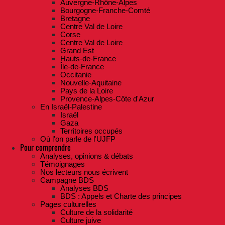
Auvergne-Rhône-Alpes
Bourgogne-Franche-Comté
Bretagne
Centre Val de Loire
Corse
Centre Val de Loire
Grand Est
Hauts-de-France
Île-de-France
Occitanie
Nouvelle-Aquitaine
Pays de la Loire
Provence-Alpes-Côte d'Azur
En Israël-Palestine
Israël
Gaza
Territoires occupés
Où l'on parle de l'UJFP
Pour comprendre
Analyses, opinions & débats
Témoignages
Nos lecteurs nous écrivent
Campagne BDS
Analyses BDS
BDS : Appels et Charte des principes
Pages culturelles
Culture de la solidarité
Culture juive