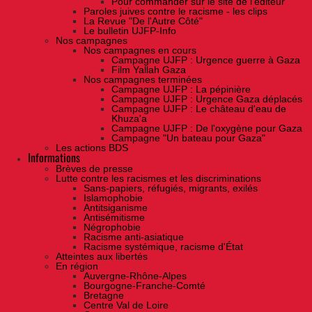
Pour commander sur le site de l'éditeur
Paroles juives contre le racisme - les clips
La Revue "De l'Autre Côté"
Le bulletin UJFP-Info
Nos campagnes
Nos campagnes en cours
Campagne UJFP : Urgence guerre à Gaza
Film Yallah Gaza
Nos campagnes terminées
Campagne UJFP : La pépinière
Campagne UJFP : Urgence Gaza déplacés
Campagne UJFP : Le château d'eau de
Khuza'a
Campagne UJFP : De l'oxygène pour Gaza
Campagne "Un bateau pour Gaza"
Les actions BDS
Informations
Brèves de presse
Lutte contre les racismes et les discriminations
Sans-papiers, réfugiés, migrants, exilés
Islamophobie
Antitsiganisme
Antisémitisme
Négrophobie
Racisme anti-asiatique
Racisme systémique, racisme d'État
Atteintes aux libertés
En région
Auvergne-Rhône-Alpes
Bourgogne-Franche-Comté
Bretagne
Centre Val de Loire