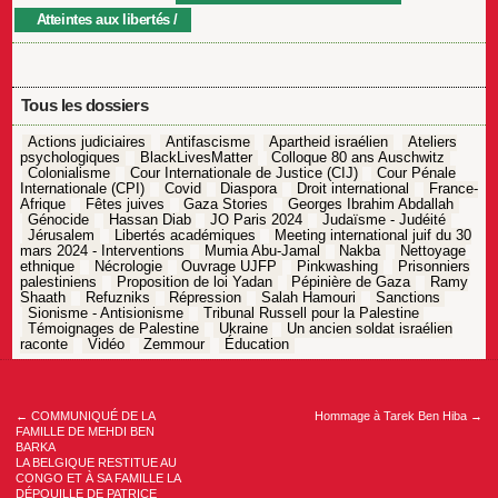
Atteintes aux libertés
Tous les dossiers
Actions judiciaires
Antifascisme
Apartheid israélien
Ateliers
psychologiques
BlackLivesMatter
Colloque 80 ans Auschwitz
Colonialisme
Cour Internationale de Justice (CIJ)
Cour Pénale
Internationale (CPI)
Covid
Diaspora
Droit international
France-
Afrique
Fêtes juives
Gaza Stories
Georges Ibrahim Abdallah
Génocide
Hassan Diab
JO Paris 2024
Judaïsme - Judéité
Jérusalem
Libertés académiques
Meeting international juif du 30
mars 2024 - Interventions
Mumia Abu-Jamal
Nakba
Nettoyage
ethnique
Nécrologie
Ouvrage UJFP
Pinkwashing
Prisonniers
palestiniens
Proposition de loi Yadan
Pépinière de Gaza
Ramy
Shaath
Refuzniks
Répression
Salah Hamouri
Sanctions
Sionisme - Antisionisme
Tribunal Russell pour la Palestine
Témoignages de Palestine
Ukraine
Un ancien soldat israélien
raconte
Vidéo
Zemmour
Éducation
Navigation
de
l’article
←
COMMUNIQUÉ DE LA
Hommage à Tarek Ben Hiba
→
FAMILLE DE MEHDI BEN
BARKA
LA BELGIQUE RESTITUE AU
CONGO ET À SA FAMILLE LA
DÉPOUILLE DE PATRICE