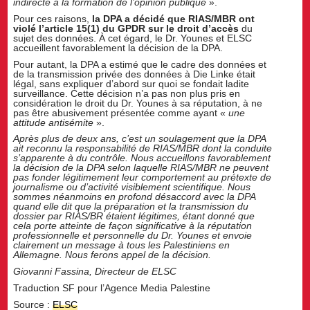
indirecte à la formation de l’opinion publique
».
Pour ces raisons,
la DPA a décidé que RIAS/MBR ont
violé l’article 15(1) du GPDR sur le droit d’accès
du
sujet des données. À cet égard, le Dr. Younes et ELSC
accueillent favorablement la décision de la DPA.
Pour autant, la DPA a estimé que le cadre des données et
de la transmission privée des données à Die Linke était
légal, sans expliquer d’abord sur quoi se fondait ladite
surveillance. Cette décision n’a pas non plus pris en
considération le droit du Dr. Younes à sa réputation, à ne
pas être abusivement présentée comme ayant «
une
attitude antisémite
».
Après plus de deux ans, c’est un soulagement que la DPA
ait reconnu la responsabilité de RIAS/MBR dont la conduite
s’apparente à du contrôle. Nous accueillons favorablement
la décision de la DPA selon laquelle RIAS/MBR ne peuvent
pas fonder légitimement leur comportement au prétexte de
journalisme ou d’activité visiblement scientifique. Nous
sommes néanmoins en profond désaccord avec la DPA
quand elle dit que la préparation et la transmission du
dossier par RIAS/BR étaient légitimes, étant donné que
cela porte atteinte de façon significative à la réputation
professionnelle et personnelle du Dr. Younes et envoie
clairement un message à tous les Palestiniens en
Allemagne. Nous ferons appel de la décision.
Giovanni Fassina, Directeur de ELSC
Traduction SF pour l’Agence Media Palestine
Source :
ELSC