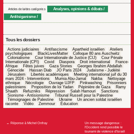
Analyses, opinions & débats
Articles de la/des catégorie.s
Antitsiganisme
Tous les dossiers
Actions judiciaires
Antifascisme
Apartheid israélien
Ateliers
psychologiques
BlackLivesMatter
Colloque 80 ans Auschwitz
Colonialisme
Cour Internationale de Justice (CIJ)
Cour Pénale
Internationale (CPI)
Covid
Diaspora
Droit international
France-
Afrique
Fêtes juives
Gaza Stories
Georges Ibrahim Abdallah
Génocide
Hassan Diab
JO Paris 2024
Judaïsme - Judéité
Jérusalem
Libertés académiques
Meeting international juif du 30
mars 2024 - Interventions
Mumia Abu-Jamal
Nakba
Nettoyage
ethnique
Nécrologie
Ouvrage UJFP
Pinkwashing
Prisonniers
palestiniens
Proposition de loi Yadan
Pépinière de Gaza
Ramy
Shaath
Refuzniks
Répression
Salah Hamouri
Sanctions
Sionisme - Antisionisme
Tribunal Russell pour la Palestine
Témoignages de Palestine
Ukraine
Un ancien soldat israélien
raconte
Vidéo
Zemmour
Éducation
Navigation
de
l’article
←
Réponse à Michel Onfray
Un message dangereux :
l’Occident rend possible le
tsunami de violence d’Israël