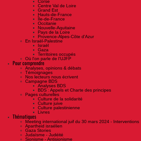
Corse
Centre Val de Loire
Grand Est
Hauts-de-France
Île-de-France
Occitanie
Nouvelle-Aquitaine
Pays de la Loire
Provence-Alpes-Côte d'Azur
En Israël-Palestine
Israël
Gaza
Territoires occupés
Où l'on parle de l'UJFP
Pour comprendre
Analyses, opinions & débats
Témoignages
Nos lecteurs nous écrivent
Campagne BDS
Analyses BDS
BDS : Appels et Charte des principes
Pages culturelles
Culture de la solidarité
Culture juive
Culture palestinienne
Livres
Thématiques
Meeting international juif du 30 mars 2024 - Interventions
Apartheid israélien
Gaza Stories
Judaïsme - Judéité
Sionisme - Antisionisme