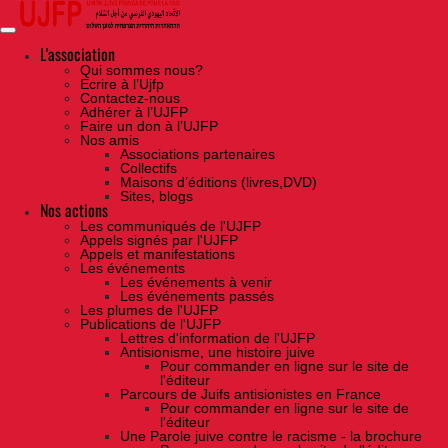
Skip
to
the
content
L'association
Qui sommes nous?
Ecrire à l’Ujfp
Contactez-nous
Adhérer à l’UJFP
Faire un don à l’UJFP
Nos amis
Associations partenaires
Collectifs
Maisons d’éditions (livres,DVD)
Sites, blogs
Nos actions
Les communiqués de l'UJFP
Appels signés par l'UJFP
Appels et manifestations
Les événements
Les événements à venir
Les événements passés
Les plumes de l'UJFP
Publications de l'UJFP
Lettres d'information de l'UJFP
Antisionisme, une histoire juive
Pour commander en ligne sur le site de
l'éditeur
Parcours de Juifs antisionistes en France
Pour commander en ligne sur le site de
l'éditeur
Une Parole juive contre le racisme - la brochure