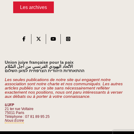
Les archives
Union juive française pour la paix
الاتّحاد اليهودي الفرنسي من أجل السّلام
ההתאחדות היהודית הצרפתית למען השלום
Les seules publications de notre site qui engagent notre
association sont notre charte et nos communiqués. Les autres
articles publiés sur ce site sans nécessairement refléter
exactement nos positions, nous ont paru intéressants à verser
aux débats ou à porter à votre connaissance.
UJFP
21 ter rue Voltaire
75011 Paris
Téléphone : 07 81 89 95 25
Nous Écrire