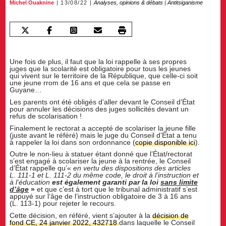
Michel Ouaknine
13/08/22
Analyses, opinions & débats
|
Antitsiganisme
Une fois de plus, il faut que la loi rappelle à ses propres
juges que la scolarité est obligatoire pour tous les jeunes
qui vivent sur le territoire de la République, que celle-ci soit
une jeune rrom de 16 ans et que cela se passe en
Guyane…
Les parents ont été obligés d’aller devant le Conseil d’État
pour annuler les décisions des juges sollicités devant un
refus de scolarisation !
Finalement le rectorat a accepté de scolariser la jeune fille
(juste avant le référé) mais le juge du Conseil d’État a tenu
à rappeler la loi dans son ordonnance (
copie disponible ici
).
Outre le non-lieu à statuer étant donné que l’État/rectorat
s’est engagé à scolariser la jeune à la rentrée, le Conseil
d’État rappelle qu’«
en vertu des dispositions des articles
L. 111‑1 et L. 111‑2 du même code, le droit à l’instruction et
à l’éducation
est également garanti par la loi
sans limite
d’âge
»
et que c’est à tort que le tribunal administratif s’est
appuyé sur l’âge de l’instruction obligatoire de 3 à 16 ans
(L. 113‑1) pour rejeter le recours.
Cette décision, en référé, vient s’ajouter à la
décision de
fond CE, 24 janvier 2022, 432718
dans laquelle le Conseil