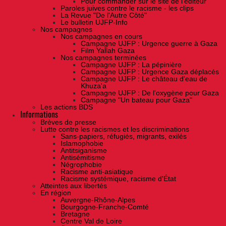
Pour commander sur le site de l'éditeur
Paroles juives contre le racisme - les clips
La Revue "De l'Autre Côté"
Le bulletin UJFP-Info
Nos campagnes
Nos campagnes en cours
Campagne UJFP : Urgence guerre à Gaza
Film Yallah Gaza
Nos campagnes terminées
Campagne UJFP : La pépinière
Campagne UJFP : Urgence Gaza déplacés
Campagne UJFP : Le château d'eau de
Khuza'a
Campagne UJFP : De l'oxygène pour Gaza
Campagne "Un bateau pour Gaza"
Les actions BDS
Informations
Brèves de presse
Lutte contre les racismes et les discriminations
Sans-papiers, réfugiés, migrants, exilés
Islamophobie
Antitsiganisme
Antisémitisme
Négrophobie
Racisme anti-asiatique
Racisme systémique, racisme d'État
Atteintes aux libertés
En région
Auvergne-Rhône-Alpes
Bourgogne-Franche-Comté
Bretagne
Centre Val de Loire