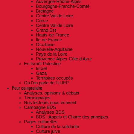
Auvergne-Rhône-Alpes
Bourgogne-Franche-Comté
Bretagne
Centre Val de Loire
Corse
Centre Val de Loire
Grand Est
Hauts-de-France
Île-de-France
Occitanie
Nouvelle-Aquitaine
Pays de la Loire
Provence-Alpes-Côte d'Azur
En Israël-Palestine
Israël
Gaza
Territoires occupés
Où l'on parle de l'UJFP
Pour comprendre
Analyses, opinions & débats
Témoignages
Nos lecteurs nous écrivent
Campagne BDS
Analyses BDS
BDS : Appels et Charte des principes
Pages culturelles
Culture de la solidarité
Culture juive