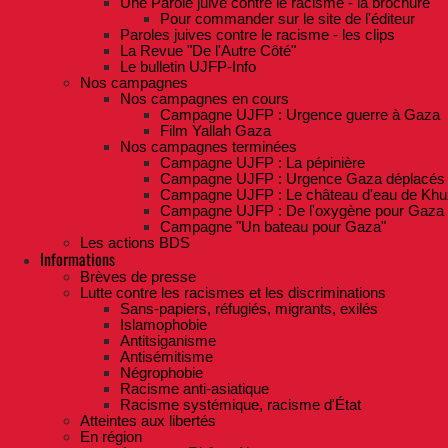
Une Parole juive contre le racisme - la brochure
Pour commander sur le site de l'éditeur
Paroles juives contre le racisme - les clips
La Revue "De l'Autre Côté"
Le bulletin UJFP-Info
Nos campagnes
Nos campagnes en cours
Campagne UJFP : Urgence guerre à Gaza
Film Yallah Gaza
Nos campagnes terminées
Campagne UJFP : La pépinière
Campagne UJFP : Urgence Gaza déplacés
Campagne UJFP : Le château d'eau de Khu
Campagne UJFP : De l'oxygène pour Gaza
Campagne "Un bateau pour Gaza"
Les actions BDS
Informations
Brèves de presse
Lutte contre les racismes et les discriminations
Sans-papiers, réfugiés, migrants, exilés
Islamophobie
Antitsiganisme
Antisémitisme
Négrophobie
Racisme anti-asiatique
Racisme systémique, racisme d'État
Atteintes aux libertés
En région