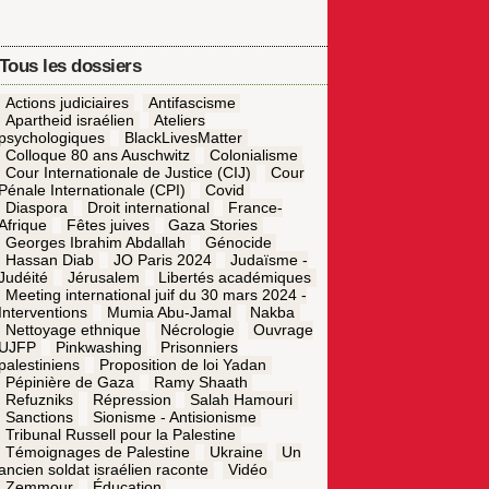
Tous les dossiers
Actions judiciaires
Antifascisme
Apartheid israélien
Ateliers
psychologiques
BlackLivesMatter
Colloque 80 ans Auschwitz
Colonialisme
Cour Internationale de Justice (CIJ)
Cour
Pénale Internationale (CPI)
Covid
Diaspora
Droit international
France-
Afrique
Fêtes juives
Gaza Stories
Georges Ibrahim Abdallah
Génocide
Hassan Diab
JO Paris 2024
Judaïsme -
Judéité
Jérusalem
Libertés académiques
Meeting international juif du 30 mars 2024 -
Interventions
Mumia Abu-Jamal
Nakba
Nettoyage ethnique
Nécrologie
Ouvrage
UJFP
Pinkwashing
Prisonniers
palestiniens
Proposition de loi Yadan
Pépinière de Gaza
Ramy Shaath
Refuzniks
Répression
Salah Hamouri
Sanctions
Sionisme - Antisionisme
Tribunal Russell pour la Palestine
Témoignages de Palestine
Ukraine
Un
ancien soldat israélien raconte
Vidéo
Zemmour
Éducation