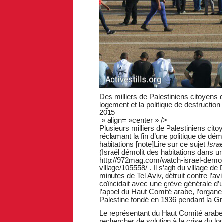
Des milliers de Palestiniens citoyens d
logement et la politique de destruction 
2015
» align= »center » />
Plusieurs milliers de Palestiniens cito
réclamant la fin d’une politique de dé
habitations [note]Lire sur ce sujet
Isra
(Israël démolit des habitations dans un
http://972mag.com/watch-israel-demol
village/105558/ . Il s’agit du village 
minutes de Tel Aviv, détruit contre l’a
coïncidait avec une grève générale d’u
l’appel du Haut Comité arabe, l’organ
Palestine fondé en 1936 pendant la G
Le représentant du Haut Comité arabe
rechercher de solution à la crise du l