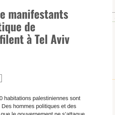
de manifestants
tique de
ilent à Tel Aviv
0 habitations palestiniennes sont
 Des hommes politiques et des
it que le gouvernement ne s’attaque