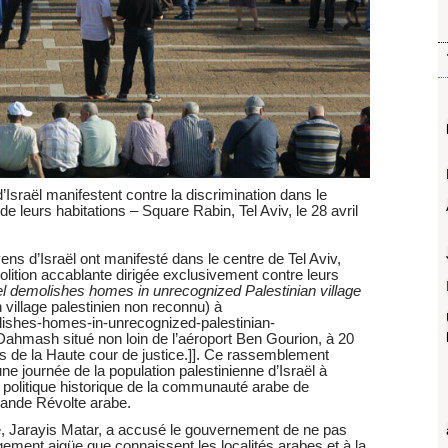
’Israël manifestent contre la discrimination dans le
de leurs habitations – Square Rabin, Tel Aviv, le 28 avril
yens d’Israël ont manifesté dans le centre de Tel Aviv,
molition accablante dirigée exclusivement contre leurs
el demolishes homes in unrecognized Palestinian village
 village palestinien non reconnu) à
ishes-homes-in-unrecognized-palestinian-
de Dahmash situé non loin de l’aéroport Ben Gourion, à 20
vis de la Haute cour de justice.]]. Ce rassemblement
ne journée de la population palestinienne d’Israël à
e politique historique de la communauté arabe de
rande Révolte arabe.
, Jarayis Matar, a accusé le gouvernement de ne pas
ogement aigüe que connaissent les localités arabes et à la