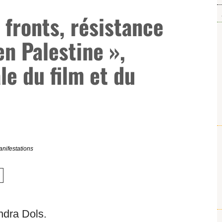
 fronts, résistance
en Palestine »,
le du film et du
anifestations
ndra Dols.