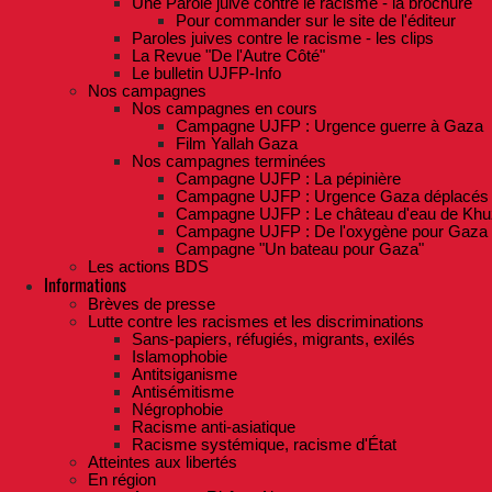
Une Parole juive contre le racisme - la brochure
Pour commander sur le site de l'éditeur
Paroles juives contre le racisme - les clips
La Revue "De l'Autre Côté"
Le bulletin UJFP-Info
Nos campagnes
Nos campagnes en cours
Campagne UJFP : Urgence guerre à Gaza
Film Yallah Gaza
Nos campagnes terminées
Campagne UJFP : La pépinière
Campagne UJFP : Urgence Gaza déplacés
Campagne UJFP : Le château d'eau de Khu
Campagne UJFP : De l'oxygène pour Gaza
Campagne "Un bateau pour Gaza"
Les actions BDS
Informations
Brèves de presse
Lutte contre les racismes et les discriminations
Sans-papiers, réfugiés, migrants, exilés
Islamophobie
Antitsiganisme
Antisémitisme
Négrophobie
Racisme anti-asiatique
Racisme systémique, racisme d'État
Atteintes aux libertés
En région