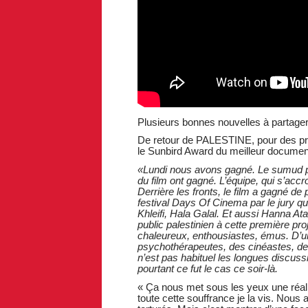
Plusieurs bonnes nouvelles à partage
De retour de PALESTINE, pour des 
le Sunbird Award du meilleur docume
«Lundi nous avons gagné. Le sumud pal
du film ont gagné. L’équipe, qui s’accr
Derrière les fronts, le film a gagné de
festival Days Of Cinema par le jury q
Khleifi, Hala Galal. Et aussi Hanna Ata
public palestinien à cette première pro
chaleureux, enthousiastes, émus. D’un
psychothérapeutes, des cinéastes, de
n’est pas habituel les longues discussi
pourtant ce fut le cas ce soir-là.
« Ça nous met sous les yeux une réalit
toute cette souffrance je la vis. Nous