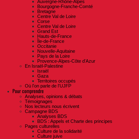
Auvergne-Rhône-Alpes
Bourgogne-Franche-Comté
Bretagne
Centre Val de Loire
Corse
Centre Val de Loire
Grand Est
Hauts-de-France
Île-de-France
Occitanie
Nouvelle-Aquitaine
Pays de la Loire
Provence-Alpes-Côte d'Azur
En Israël-Palestine
Israël
Gaza
Territoires occupés
Où l'on parle de l'UJFP
Pour comprendre
Analyses, opinions & débats
Témoignages
Nos lecteurs nous écrivent
Campagne BDS
Analyses BDS
BDS : Appels et Charte des principes
Pages culturelles
Culture de la solidarité
Culture juive