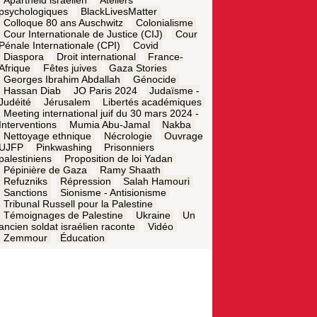
Apartheid israélien
Ateliers
psychologiques
BlackLivesMatter
Colloque 80 ans Auschwitz
Colonialisme
Cour Internationale de Justice (CIJ)
Cour
Pénale Internationale (CPI)
Covid
Diaspora
Droit international
France-
Afrique
Fêtes juives
Gaza Stories
Georges Ibrahim Abdallah
Génocide
Hassan Diab
JO Paris 2024
Judaïsme -
Judéité
Jérusalem
Libertés académiques
Meeting international juif du 30 mars 2024 -
Interventions
Mumia Abu-Jamal
Nakba
Nettoyage ethnique
Nécrologie
Ouvrage
UJFP
Pinkwashing
Prisonniers
palestiniens
Proposition de loi Yadan
Pépinière de Gaza
Ramy Shaath
Refuzniks
Répression
Salah Hamouri
Sanctions
Sionisme - Antisionisme
Tribunal Russell pour la Palestine
Témoignages de Palestine
Ukraine
Un
ancien soldat israélien raconte
Vidéo
Zemmour
Éducation