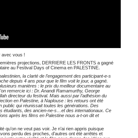
r avec vous !
premières projections, DERRIERE LES FRONTS a gagné
ntaire au Festival Days of Cinema en PALESTINE.
estinien, la clarté de l’engagement des participant-e-s
oche depuis 4 ans pour que le film voit le jour, a gagné.
 plusieurs manières : le prix du meilleur documentaire au
u’on remercie ici : Dr. Anandi Ramamurthy, George
llah directeur du festival. Mais aussi par l’adhésion du
jection en Palestine, à Naplouse : les retours ont été
 public qui réunissait toutes les générations. Des
s étudiants, des ancien-ne-s…et des internationaux. Ce
ons après les films en Palestine nous a-t-on dit et
é qu’on ne veut pas voir. Je n’ai rien appris puisque
 avons perdu des proches, d’autres ont été arrêtés et