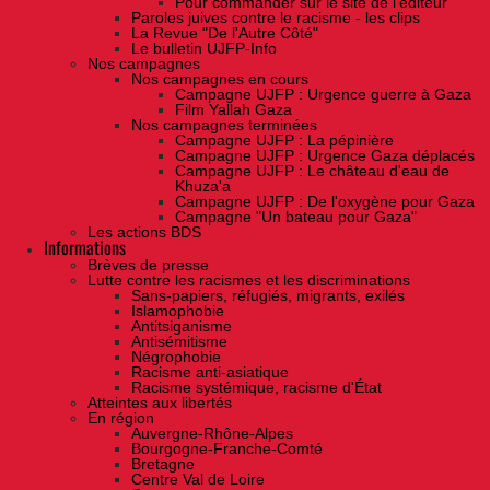
Pour commander sur le site de l'éditeur
Paroles juives contre le racisme - les clips
La Revue "De l'Autre Côté"
Le bulletin UJFP-Info
Nos campagnes
Nos campagnes en cours
Campagne UJFP : Urgence guerre à Gaza
Film Yallah Gaza
Nos campagnes terminées
Campagne UJFP : La pépinière
Campagne UJFP : Urgence Gaza déplacés
Campagne UJFP : Le château d'eau de
Khuza'a
Campagne UJFP : De l'oxygène pour Gaza
Campagne "Un bateau pour Gaza"
Les actions BDS
Informations
Brèves de presse
Lutte contre les racismes et les discriminations
Sans-papiers, réfugiés, migrants, exilés
Islamophobie
Antitsiganisme
Antisémitisme
Négrophobie
Racisme anti-asiatique
Racisme systémique, racisme d'État
Atteintes aux libertés
En région
Auvergne-Rhône-Alpes
Bourgogne-Franche-Comté
Bretagne
Centre Val de Loire