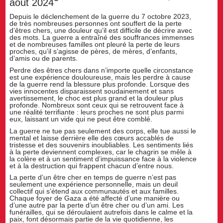
août 2024
Depuis le déclenchement de la guerre du 7 octobre 2023,
de très nombreuses personnes ont souffert de la perte
d’êtres chers, une douleur qu’il est difficile de décrire avec
des mots. La guerre a entraîné des souffrances immenses
et de nombreuses familles ont pleuré la perte de leurs
proches, qu’il s’agisse de pères, de mères, d’enfants,
d’amis ou de parents.
Perdre des êtres chers dans n’importe quelle circonstance
est une expérience douloureuse, mais les perdre à cause
de la guerre rend la blessure plus profonde. Lorsque des
vies innocentes disparaissent soudainement et sans
avertissement, le choc est plus grand et la douleur plus
profonde. Nombreux sont ceux qui se retrouvent face à
une réalité terrifiante : leurs proches ne sont plus parmi
eux, laissant un vide qui ne peut être comblé.
La guerre ne tue pas seulement des corps, elle tue aussi le
mental et laisse derrière elle des cœurs accablés de
tristesse et des souvenirs inoubliables. Les sentiments liés
à la perte deviennent complexes, car le chagrin se mêle à
la colère et à un sentiment d’impuissance face à la violence
et à la destruction qui frappent chacun d’entre nous.
La perte d’un être cher en temps de guerre n’est pas
seulement une expérience personnelle, mais un deuil
collectif qui s’étend aux communautés et aux familles.
Chaque foyer de Gaza a été affecté d’une manière ou
d’une autre par la perte d’un être cher ou d’un ami. Les
funérailles, qui se déroulaient autrefois dans le calme et la
paix, font désormais partie de la vie quotidienne, les