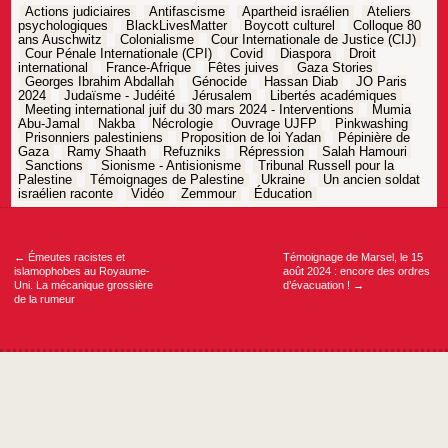
Actions judiciaires
Antifascisme
Apartheid israélien
Ateliers
psychologiques
BlackLivesMatter
Boycott culturel
Colloque 80
ans Auschwitz
Colonialisme
Cour Internationale de Justice (CIJ)
Cour Pénale Internationale (CPI)
Covid
Diaspora
Droit
international
France-Afrique
Fêtes juives
Gaza Stories
Georges Ibrahim Abdallah
Génocide
Hassan Diab
JO Paris
2024
Judaïsme - Judéité
Jérusalem
Libertés académiques
Meeting international juif du 30 mars 2024 - Interventions
Mumia
Abu-Jamal
Nakba
Nécrologie
Ouvrage UJFP
Pinkwashing
Prisonniers palestiniens
Proposition de loi Yadan
Pépinière de
Gaza
Ramy Shaath
Refuzniks
Répression
Salah Hamouri
Sanctions
Sionisme - Antisionisme
Tribunal Russell pour la
Palestine
Témoignages de Palestine
Ukraine
Un ancien soldat
israélien raconte
Vidéo
Zemmour
Éducation
Navigation
de
l’article
←
Émeutes racistes et
Témoignage de Marsel, le 15
islamophobes au Royaume-
août 2024 : encore des ordres
Uni. La mécanique grossière
d’évacuation !
→
de la rumeur