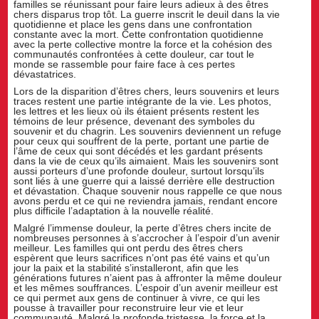
familles se réunissant pour faire leurs adieux à des êtres
chers disparus trop tôt. La guerre inscrit le deuil dans la vie
quotidienne et place les gens dans une confrontation
constante avec la mort. Cette confrontation quotidienne
avec la perte collective montre la force et la cohésion des
communautés confrontées à cette douleur, car tout le
monde se rassemble pour faire face à ces pertes
dévastatrices.
Lors de la disparition d’êtres chers, leurs souvenirs et leurs
traces restent une partie intégrante de la vie. Les photos,
les lettres et les lieux où ils étaient présents restent les
témoins de leur présence, devenant des symboles du
souvenir et du chagrin. Les souvenirs deviennent un refuge
pour ceux qui souffrent de la perte, portant une partie de
l’âme de ceux qui sont décédés et les gardant présents
dans la vie de ceux qu’ils aimaient. Mais les souvenirs sont
aussi porteurs d’une profonde douleur, surtout lorsqu’ils
sont liés à une guerre qui a laissé derrière elle destruction
et dévastation. Chaque souvenir nous rappelle ce que nous
avons perdu et ce qui ne reviendra jamais, rendant encore
plus difficile l’adaptation à la nouvelle réalité.
Malgré l’immense douleur, la perte d’êtres chers incite de
nombreuses personnes à s’accrocher à l’espoir d’un avenir
meilleur. Les familles qui ont perdu des êtres chers
espèrent que leurs sacrifices n’ont pas été vains et qu’un
jour la paix et la stabilité s’installeront, afin que les
générations futures n’aient pas à affronter la même douleur
et les mêmes souffrances. L’espoir d’un avenir meilleur est
ce qui permet aux gens de continuer à vivre, ce qui les
pousse à travailler pour reconstruire leur vie et leur
communauté. Malgré la profonde tristesse, la force et la