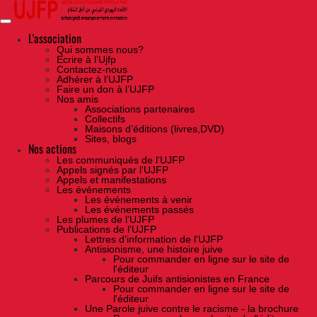
Skip
to
the
content
L'association
Qui sommes nous?
Ecrire à l’Ujfp
Contactez-nous
Adhérer à l’UJFP
Faire un don à l’UJFP
Nos amis
Associations partenaires
Collectifs
Maisons d’éditions (livres,DVD)
Sites, blogs
Nos actions
Les communiqués de l'UJFP
Appels signés par l'UJFP
Appels et manifestations
Les événements
Les événements à venir
Les événements passés
Les plumes de l'UJFP
Publications de l'UJFP
Lettres d'information de l'UJFP
Antisionisme, une histoire juive
Pour commander en ligne sur le site de
l'éditeur
Parcours de Juifs antisionistes en France
Pour commander en ligne sur le site de
l'éditeur
Une Parole juive contre le racisme - la brochure