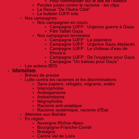
Pour commander sur le site de l'éditeur
Paroles juives contre le racisme - les clips
La Revue "De l'Autre Côté"
Le bulletin UJFP-Info
Nos campagnes
Nos campagnes en cours
Campagne UJFP : Urgence guerre à Gaza
Film Yallah Gaza
Nos campagnes terminées
Campagne UJFP : La pépinière
Campagne UJFP : Urgence Gaza déplacés
Campagne UJFP : Le château d'eau de
Khuza'a
Campagne UJFP : De l'oxygène pour Gaza
Campagne "Un bateau pour Gaza"
Les actions BDS
Informations
Brèves de presse
Lutte contre les racismes et les discriminations
Sans-papiers, réfugiés, migrants, exilés
Islamophobie
Antitsiganisme
Antisémitisme
Négrophobie
Racisme anti-asiatique
Racisme systémique, racisme d'État
Atteintes aux libertés
En région
Auvergne-Rhône-Alpes
Bourgogne-Franche-Comté
Bretagne
Centre Val de Loire