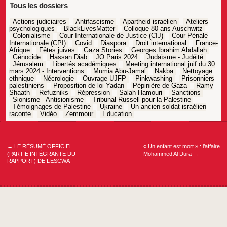
Tous les dossiers
Actions judiciaires
Antifascisme
Apartheid israélien
Ateliers
psychologiques
BlackLivesMatter
Colloque 80 ans Auschwitz
Colonialisme
Cour Internationale de Justice (CIJ)
Cour Pénale
Internationale (CPI)
Covid
Diaspora
Droit international
France-
Afrique
Fêtes juives
Gaza Stories
Georges Ibrahim Abdallah
Génocide
Hassan Diab
JO Paris 2024
Judaïsme - Judéité
Jérusalem
Libertés académiques
Meeting international juif du 30
mars 2024 - Interventions
Mumia Abu-Jamal
Nakba
Nettoyage
ethnique
Nécrologie
Ouvrage UJFP
Pinkwashing
Prisonniers
palestiniens
Proposition de loi Yadan
Pépinière de Gaza
Ramy
Shaath
Refuzniks
Répression
Salah Hamouri
Sanctions
Sionisme - Antisionisme
Tribunal Russell pour la Palestine
Témoignages de Palestine
Ukraine
Un ancien soldat israélien
raconte
Vidéo
Zemmour
Éducation
Navigation
de
l’article
←
LE RÉSUMÉ OFFICIEL
« Un enfant est mort » : l’affaire
(PARTIE INTÉGRANTE DU
Mohammed Al Dura
→
RAPPORT) DE L’ESCWA