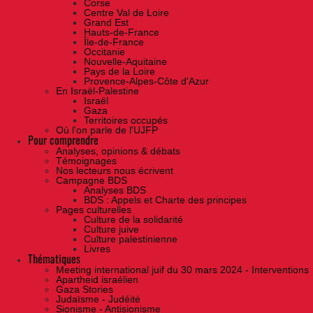
Corse
Centre Val de Loire
Grand Est
Hauts-de-France
Île-de-France
Occitanie
Nouvelle-Aquitaine
Pays de la Loire
Provence-Alpes-Côte d'Azur
En Israël-Palestine
Israël
Gaza
Territoires occupés
Où l'on parle de l'UJFP
Pour comprendre
Analyses, opinions & débats
Témoignages
Nos lecteurs nous écrivent
Campagne BDS
Analyses BDS
BDS : Appels et Charte des principes
Pages culturelles
Culture de la solidarité
Culture juive
Culture palestinienne
Livres
Thématiques
Meeting international juif du 30 mars 2024 - Interventions
Apartheid israélien
Gaza Stories
Judaïsme - Judéité
Sionisme - Antisionisme