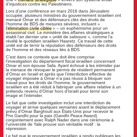
d’injustices contre les Palestiniens.
Lors d’une conférence en mars 2016 dans Jérusalem
occupée, plusieurs ministres du gouvernement israélien ont
menacé Omar et des défenseurs clés des droits de
l’homme de BDS de mesures sévères, incluant «
l’élimination civile ciblée
» – un euphémisme pour un
assassinat civil. Le ministère des affaires stratégiques a
établi l’an dernier une « unité de salissure », comme l’a
révélé le quotidien israélien Haaretz. Ce travail de cette
unité est de ternir la réputation des défenseurs des droits
de l’homme et des réseaux liés à BDS.
C’est dans ce contexte que doit être comprise
l’investigation du département fiscal israélien concernant
Omar et son épouse Safa. Ayant échoué à les intimider par
la menace de révoquer le permis de résident permanent
d’Omar en Israël et après que l’interdiction effective de
voyager imposée à Omar n’a pas réussi à bloquer son
travail pour les droits de l’homme, le gouvernement
israélien en a été réduit à fabriquer une affaire relative à un
prétendu revenu d’Omar hors d’Israël pour ternir son
image et l’intimider.
Le fait que cette investigation inclut une interdiction de
voyager et arrive quelques semaines avant le déplacement
prévu d’Omar Barghouti aux États-Unis pour recevoir le
Prix Gandhi pour la paix (Gandhi Peace Award)
conjointement avec Ralph Nader dans une cérémonie à
l’université de Yale prouve son véritable motif : la
répression.
Le fait que le gouvernement israélien a rendu publiques les