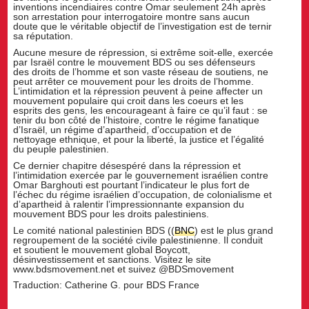
inventions incendiaires contre Omar seulement 24h après
son arrestation pour interrogatoire montre sans aucun
doute que le véritable objectif de l’investigation est de ternir
sa réputation.
Aucune mesure de répression, si extrême soit-elle, exercée
par Israël contre le mouvement BDS ou ses défenseurs
des droits de l’homme et son vaste réseau de soutiens, ne
peut arrêter ce mouvement pour les droits de l’homme.
L’intimidation et la répression peuvent à peine affecter un
mouvement populaire qui croit dans les coeurs et les
esprits des gens, les encourageant à faire ce qu’il faut : se
tenir du bon côté de l’histoire, contre le régime fanatique
d’Israël, un régime d’apartheid, d’occupation et de
nettoyage ethnique, et pour la liberté, la justice et l’égalité
du peuple palestinien.
Ce dernier chapitre désespéré dans la répression et
l’intimidation exercée par le gouvernement israélien contre
Omar Barghouti est pourtant l’indicateur le plus fort de
l’échec du régime israélien d’occupation, de colonialisme et
d’apartheid à ralentir l’impressionnante expansion du
mouvement BDS pour les droits palestiniens.
Le comité national palestinien BDS ((
BNC
) est le plus grand
regroupement de la société civile palestinienne. Il conduit
et soutient le mouvement global Boycott,
désinvestissement et sanctions. Visitez le site
www.bdsmovement.net et suivez @BDSmovement
Traduction: Catherine G. pour BDS France