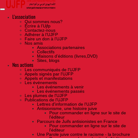
Skip
to
the
content
L'association
Qui sommes nous?
Ecrire à l’Ujfp
Contactez-nous
Adhérer à l’UJFP
Faire un don à l’UJFP
Nos amis
Associations partenaires
Collectifs
Maisons d’éditions (livres,DVD)
Sites, blogs
Nos actions
Les communiqués de l'UJFP
Appels signés par l'UJFP
Appels et manifestations
Les événements
Les événements à venir
Les événements passés
Les plumes de l'UJFP
Publications de l'UJFP
Lettres d'information de l'UJFP
Antisionisme, une histoire juive
Pour commander en ligne sur le site de
l'éditeur
Parcours de Juifs antisionistes en France
Pour commander en ligne sur le site de
l'éditeur
Une Parole juive contre le racisme - la brochure