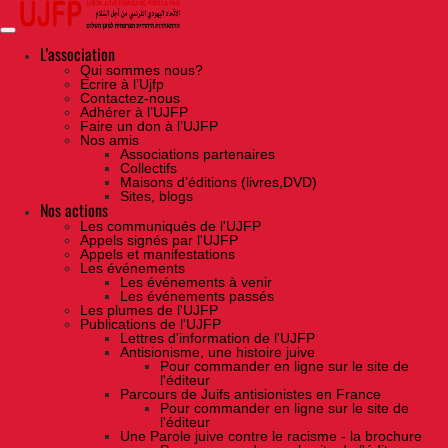
Skip
to
the
content
L'association
Qui sommes nous?
Ecrire à l’Ujfp
Contactez-nous
Adhérer à l’UJFP
Faire un don à l’UJFP
Nos amis
Associations partenaires
Collectifs
Maisons d’éditions (livres,DVD)
Sites, blogs
Nos actions
Les communiqués de l'UJFP
Appels signés par l'UJFP
Appels et manifestations
Les événements
Les événements à venir
Les événements passés
Les plumes de l'UJFP
Publications de l'UJFP
Lettres d'information de l'UJFP
Antisionisme, une histoire juive
Pour commander en ligne sur le site de
l'éditeur
Parcours de Juifs antisionistes en France
Pour commander en ligne sur le site de
l'éditeur
Une Parole juive contre le racisme - la brochure