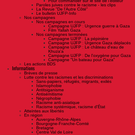
Pour commander sur le site de l'éditeur
Paroles juives contre le racisme - les clips
La Revue "De l'Autre Côté"
Le bulletin UJFP-Info
Nos campagnes
Nos campagnes en cours
Campagne UJFP : Urgence guerre à Gaza
Film Yallah Gaza
Nos campagnes terminées
Campagne UJFP : La pépinière
Campagne UJFP : Urgence Gaza déplacés
Campagne UJFP : Le château d'eau de
Khuza'a
Campagne UJFP : De l'oxygène pour Gaza
Campagne "Un bateau pour Gaza"
Les actions BDS
Informations
Brèves de presse
Lutte contre les racismes et les discriminations
Sans-papiers, réfugiés, migrants, exilés
Islamophobie
Antitsiganisme
Antisémitisme
Négrophobie
Racisme anti-asiatique
Racisme systémique, racisme d'État
Atteintes aux libertés
En région
Auvergne-Rhône-Alpes
Bourgogne-Franche-Comté
Bretagne
Centre Val de Loire