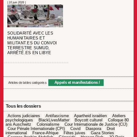
| 10 juin 2026 |
SOLIDARITÉ AVEC LES
HUMANITAIRES ET
MILITANT.ES DU CONVOI
TERRESTRE SUMUD,
ARRÊTÉ.ES EN LIBYE
Appels et manifestations
Articles de la/des catégorie.s
Tous les dossiers
Actions judiciaires
Antifascisme
Apartheid israélien
Ateliers
psychologiques
BlackLivesMatter
Boycott culturel
Colloque 80
ans Auschwitz
Colonialisme
Cour Internationale de Justice (CIJ)
Cour Pénale Internationale (CPI)
Covid
Diaspora
Droit
international
France-Afrique
Fêtes juives
Gaza Stories