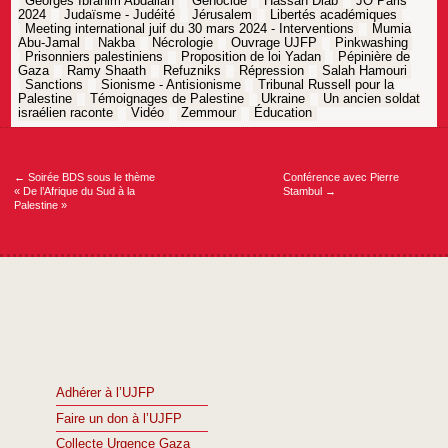
Georges Ibrahim Abdallah
Génocide
Hassan Diab
JO Paris
2024
Judaïsme - Judéité
Jérusalem
Libertés académiques
Meeting international juif du 30 mars 2024 - Interventions
Mumia
Abu-Jamal
Nakba
Nécrologie
Ouvrage UJFP
Pinkwashing
Prisonniers palestiniens
Proposition de loi Yadan
Pépinière de
Gaza
Ramy Shaath
Refuzniks
Répression
Salah Hamouri
Sanctions
Sionisme - Antisionisme
Tribunal Russell pour la
Palestine
Témoignages de Palestine
Ukraine
Un ancien soldat
israélien raconte
Vidéo
Zemmour
Éducation
Navigation
de
l’article
←
Soirée BDS sous le thème
Conférence avec Pierre
« De l’Afrique du Sud à la
Stambul
→
Palestine »
Adhérer à l’UJFP
Faire un don à l’UJFP
Collecte Urgence Gaza