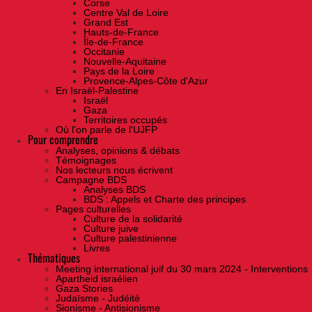
Corse
Centre Val de Loire
Grand Est
Hauts-de-France
Île-de-France
Occitanie
Nouvelle-Aquitaine
Pays de la Loire
Provence-Alpes-Côte d'Azur
En Israël-Palestine
Israël
Gaza
Territoires occupés
Où l'on parle de l'UJFP
Pour comprendre
Analyses, opinions & débats
Témoignages
Nos lecteurs nous écrivent
Campagne BDS
Analyses BDS
BDS : Appels et Charte des principes
Pages culturelles
Culture de la solidarité
Culture juive
Culture palestinienne
Livres
Thématiques
Meeting international juif du 30 mars 2024 - Interventions
Apartheid israélien
Gaza Stories
Judaïsme - Judéité
Sionisme - Antisionisme