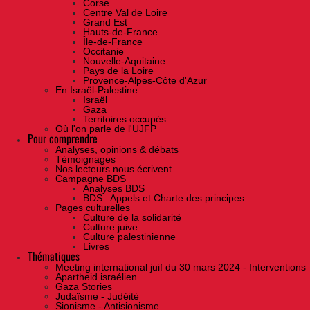
Corse
Centre Val de Loire
Grand Est
Hauts-de-France
Île-de-France
Occitanie
Nouvelle-Aquitaine
Pays de la Loire
Provence-Alpes-Côte d'Azur
En Israël-Palestine
Israël
Gaza
Territoires occupés
Où l'on parle de l'UJFP
Pour comprendre
Analyses, opinions & débats
Témoignages
Nos lecteurs nous écrivent
Campagne BDS
Analyses BDS
BDS : Appels et Charte des principes
Pages culturelles
Culture de la solidarité
Culture juive
Culture palestinienne
Livres
Thématiques
Meeting international juif du 30 mars 2024 - Interventions
Apartheid israélien
Gaza Stories
Judaïsme - Judéité
Sionisme - Antisionisme