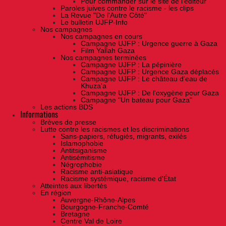
Pour commander sur le site de l'éditeur
Paroles juives contre le racisme - les clips
La Revue "De l'Autre Côté"
Le bulletin UJFP-Info
Nos campagnes
Nos campagnes en cours
Campagne UJFP : Urgence guerre à Gaza
Film Yallah Gaza
Nos campagnes terminées
Campagne UJFP : La pépinière
Campagne UJFP : Urgence Gaza déplacés
Campagne UJFP : Le château d'eau de
Khuza'a
Campagne UJFP : De l'oxygène pour Gaza
Campagne "Un bateau pour Gaza"
Les actions BDS
Informations
Brèves de presse
Lutte contre les racismes et les discriminations
Sans-papiers, réfugiés, migrants, exilés
Islamophobie
Antitsiganisme
Antisémitisme
Négrophobie
Racisme anti-asiatique
Racisme systémique, racisme d'État
Atteintes aux libertés
En région
Auvergne-Rhône-Alpes
Bourgogne-Franche-Comté
Bretagne
Centre Val de Loire