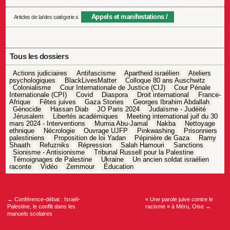
Appels et manifestations
Articles de la/des catégorie.s
Tous les dossiers
Actions judiciaires
Antifascisme
Apartheid israélien
Ateliers
psychologiques
BlackLivesMatter
Colloque 80 ans Auschwitz
Colonialisme
Cour Internationale de Justice (CIJ)
Cour Pénale
Internationale (CPI)
Covid
Diaspora
Droit international
France-
Afrique
Fêtes juives
Gaza Stories
Georges Ibrahim Abdallah
Génocide
Hassan Diab
JO Paris 2024
Judaïsme - Judéité
Jérusalem
Libertés académiques
Meeting international juif du 30
mars 2024 - Interventions
Mumia Abu-Jamal
Nakba
Nettoyage
ethnique
Nécrologie
Ouvrage UJFP
Pinkwashing
Prisonniers
palestiniens
Proposition de loi Yadan
Pépinière de Gaza
Ramy
Shaath
Refuzniks
Répression
Salah Hamouri
Sanctions
Sionisme - Antisionisme
Tribunal Russell pour la Palestine
Témoignages de Palestine
Ukraine
Un ancien soldat israélien
raconte
Vidéo
Zemmour
Éducation
Navigation
de
l’article
←
Conférence-débat : Israël-
« Une parole juive contre le
Palestine, le conflit dans les
racisme » à Méru, Oise
→
manuels scolaires