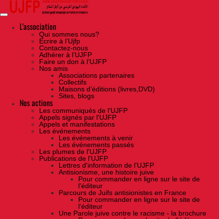
Skip
to
the
content
L'association
Qui sommes nous?
Ecrire à l’Ujfp
Contactez-nous
Adhérer à l’UJFP
Faire un don à l’UJFP
Nos amis
Associations partenaires
Collectifs
Maisons d’éditions (livres,DVD)
Sites, blogs
Nos actions
Les communiqués de l'UJFP
Appels signés par l'UJFP
Appels et manifestations
Les événements
Les événements à venir
Les événements passés
Les plumes de l'UJFP
Publications de l'UJFP
Lettres d'information de l'UJFP
Antisionisme, une histoire juive
Pour commander en ligne sur le site de
l'éditeur
Parcours de Juifs antisionistes en France
Pour commander en ligne sur le site de
l'éditeur
Une Parole juive contre le racisme - la brochure