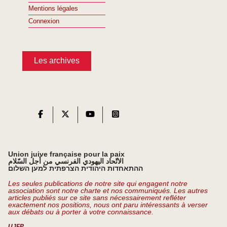
Mentions légales
Connexion
Les archives
Union juive française pour la paix
الاتّحاد اليهودي الفرنسي من أجل السّلام
ההתאחדות היהודית הצרפתית למען השלום
Les seules publications de notre site qui engagent notre
association sont notre charte et nos communiqués. Les autres
articles publiés sur ce site sans nécessairement refléter
exactement nos positions, nous ont paru intéressants à verser
aux débats ou à porter à votre connaissance.
UJFP