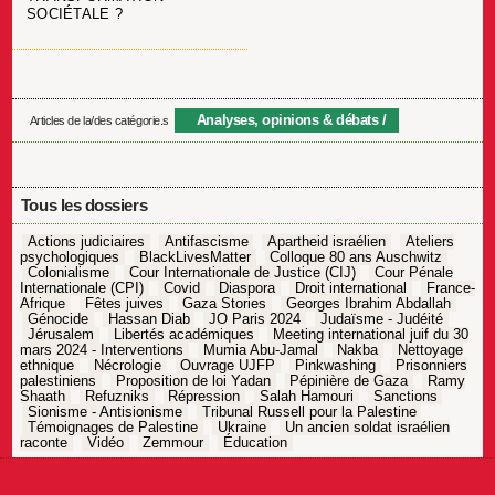
SOCIÉTALE ?
Analyses, opinions & débats
Articles de la/des catégorie.s
Tous les dossiers
Actions judiciaires
Antifascisme
Apartheid israélien
Ateliers
psychologiques
BlackLivesMatter
Colloque 80 ans Auschwitz
Colonialisme
Cour Internationale de Justice (CIJ)
Cour Pénale
Internationale (CPI)
Covid
Diaspora
Droit international
France-
Afrique
Fêtes juives
Gaza Stories
Georges Ibrahim Abdallah
Génocide
Hassan Diab
JO Paris 2024
Judaïsme - Judéité
Jérusalem
Libertés académiques
Meeting international juif du 30
mars 2024 - Interventions
Mumia Abu-Jamal
Nakba
Nettoyage
ethnique
Nécrologie
Ouvrage UJFP
Pinkwashing
Prisonniers
palestiniens
Proposition de loi Yadan
Pépinière de Gaza
Ramy
Shaath
Refuzniks
Répression
Salah Hamouri
Sanctions
Sionisme - Antisionisme
Tribunal Russell pour la Palestine
Témoignages de Palestine
Ukraine
Un ancien soldat israélien
raconte
Vidéo
Zemmour
Éducation
Navigation
de