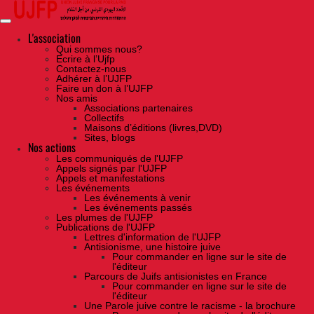
Skip
to
the
content
L'association
Qui sommes nous?
Ecrire à l’Ujfp
Contactez-nous
Adhérer à l’UJFP
Faire un don à l’UJFP
Nos amis
Associations partenaires
Collectifs
Maisons d’éditions (livres,DVD)
Sites, blogs
Nos actions
Les communiqués de l'UJFP
Appels signés par l'UJFP
Appels et manifestations
Les événements
Les événements à venir
Les événements passés
Les plumes de l'UJFP
Publications de l'UJFP
Lettres d'information de l'UJFP
Antisionisme, une histoire juive
Pour commander en ligne sur le site de
l'éditeur
Parcours de Juifs antisionistes en France
Pour commander en ligne sur le site de
l'éditeur
Une Parole juive contre le racisme - la brochure