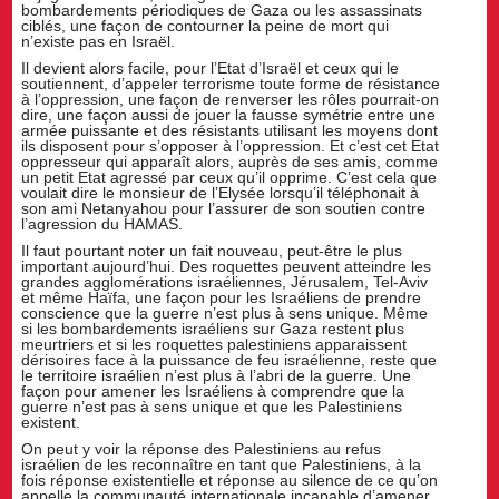
bombardements périodiques de Gaza ou les assassinats
ciblés, une façon de contourner la peine de mort qui
n’existe pas en Israël.
Il devient alors facile, pour l’Etat d’Israël et ceux qui le
soutiennent, d’appeler terrorisme toute forme de résistance
à l’oppression, une façon de renverser les rôles pourrait-on
dire, une façon aussi de jouer la fausse symétrie entre une
armée puissante et des résistants utilisant les moyens dont
ils disposent pour s’opposer à l’oppression. Et c’est cet Etat
oppresseur qui apparaît alors, auprès de ses amis, comme
un petit Etat agressé par ceux qu’il opprime. C’est cela que
voulait dire le monsieur de l’Elysée lorsqu’il téléphonait à
son ami Netanyahou pour l’assurer de son soutien contre
l’agression du HAMAS.
Il faut pourtant noter un fait nouveau, peut-être le plus
important aujourd’hui. Des roquettes peuvent atteindre les
grandes agglomérations israéliennes, Jérusalem, Tel-Aviv
et même Haïfa, une façon pour les Israéliens de prendre
conscience que la guerre n’est plus à sens unique. Même
si les bombardements israéliens sur Gaza restent plus
meurtriers et si les roquettes palestiniens apparaissent
dérisoires face à la puissance de feu israélienne, reste que
le territoire israélien n’est plus à l’abri de la guerre. Une
façon pour amener les Israéliens à comprendre que la
guerre n’est pas à sens unique et que les Palestiniens
existent.
On peut y voir la réponse des Palestiniens au refus
israélien de les reconnaître en tant que Palestiniens, à la
fois réponse existentielle et réponse au silence de ce qu’on
appelle la communauté internationale incapable d’amener