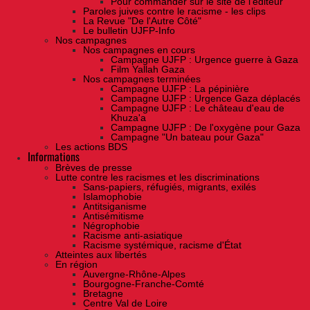
Pour commander sur le site de l'éditeur
Paroles juives contre le racisme - les clips
La Revue "De l'Autre Côté"
Le bulletin UJFP-Info
Nos campagnes
Nos campagnes en cours
Campagne UJFP : Urgence guerre à Gaza
Film Yallah Gaza
Nos campagnes terminées
Campagne UJFP : La pépinière
Campagne UJFP : Urgence Gaza déplacés
Campagne UJFP : Le château d'eau de
Khuza'a
Campagne UJFP : De l'oxygène pour Gaza
Campagne "Un bateau pour Gaza"
Les actions BDS
Informations
Brèves de presse
Lutte contre les racismes et les discriminations
Sans-papiers, réfugiés, migrants, exilés
Islamophobie
Antitsiganisme
Antisémitisme
Négrophobie
Racisme anti-asiatique
Racisme systémique, racisme d'État
Atteintes aux libertés
En région
Auvergne-Rhône-Alpes
Bourgogne-Franche-Comté
Bretagne
Centre Val de Loire