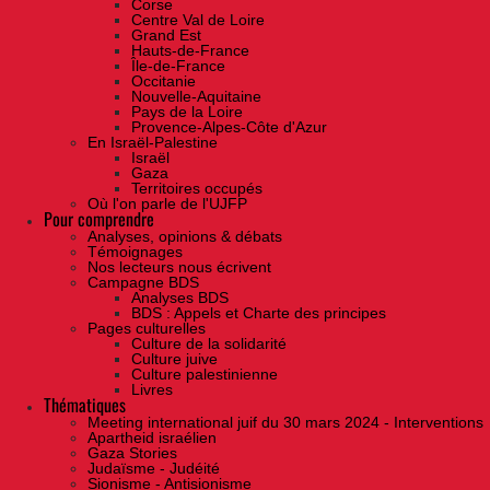
Corse
Centre Val de Loire
Grand Est
Hauts-de-France
Île-de-France
Occitanie
Nouvelle-Aquitaine
Pays de la Loire
Provence-Alpes-Côte d'Azur
En Israël-Palestine
Israël
Gaza
Territoires occupés
Où l'on parle de l'UJFP
Pour comprendre
Analyses, opinions & débats
Témoignages
Nos lecteurs nous écrivent
Campagne BDS
Analyses BDS
BDS : Appels et Charte des principes
Pages culturelles
Culture de la solidarité
Culture juive
Culture palestinienne
Livres
Thématiques
Meeting international juif du 30 mars 2024 - Interventions
Apartheid israélien
Gaza Stories
Judaïsme - Judéité
Sionisme - Antisionisme