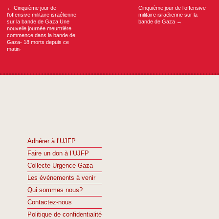
l’article
←
Cinquième jour de
Cinquième jour de l’offensive
l’offensive militaire israélienne
militaire israélienne sur la
sur la bande de Gaza Une
bande de Gaza
→
nouvelle journée meurtrière
commence dans la bande de
Gaza- 18 morts depuis ce
matin-
Adhérer à l’UJFP
Faire un don à l’UJFP
Collecte Urgence Gaza
Les événements à venir
Qui sommes nous?
Contactez-nous
Politique de confidentialité