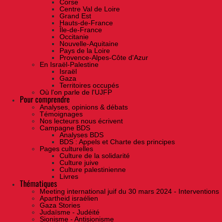
Corse
Centre Val de Loire
Grand Est
Hauts-de-France
Île-de-France
Occitanie
Nouvelle-Aquitaine
Pays de la Loire
Provence-Alpes-Côte d'Azur
En Israël-Palestine
Israël
Gaza
Territoires occupés
Où l'on parle de l'UJFP
Pour comprendre
Analyses, opinions & débats
Témoignages
Nos lecteurs nous écrivent
Campagne BDS
Analyses BDS
BDS : Appels et Charte des principes
Pages culturelles
Culture de la solidarité
Culture juive
Culture palestinienne
Livres
Thématiques
Meeting international juif du 30 mars 2024 - Interventions
Apartheid israélien
Gaza Stories
Judaïsme - Judéité
Sionisme - Antisionisme