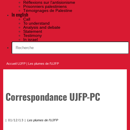
Réflexions sur l’antisionisme
Prisonniers palestiniens
Témoignages de Palestine
In english
Call
To understand
Analysis and debate
Statement
Testimony
In israel
Accueil UJFP
|
Les plumes de l'UJFP
Correspondance UJFP-PC
01/12/13
Les plumes de l'UJFP