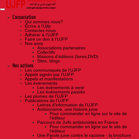
Skip
to
the
content
L'association
Qui sommes nous?
Ecrire à l’Ujfp
Contactez-nous
Adhérer à l’UJFP
Faire un don à l’UJFP
Nos amis
Associations partenaires
Collectifs
Maisons d’éditions (livres,DVD)
Sites, blogs
Nos actions
Les communiqués de l'UJFP
Appels signés par l'UJFP
Appels et manifestations
Les événements
Les événements à venir
Les événements passés
Les plumes de l'UJFP
Publications de l'UJFP
Lettres d'information de l'UJFP
Antisionisme, une histoire juive
Pour commander en ligne sur le site de
l'éditeur
Parcours de Juifs antisionistes en France
Pour commander en ligne sur le site de
l'éditeur
Une Parole juive contre le racisme - la brochure