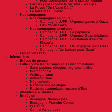
Pour commander sur le site de l'éditeur
Paroles juives contre le racisme - les clips
La Revue "De l'Autre Côté"
Le bulletin UJFP-Info
Nos campagnes
Nos campagnes en cours
Campagne UJFP : Urgence guerre à Gaza
Film Yallah Gaza
Nos campagnes terminées
Campagne UJFP : La pépinière
Campagne UJFP : Urgence Gaza déplacés
Campagne UJFP : Le château d'eau de
Khuza'a
Campagne UJFP : De l'oxygène pour Gaza
Campagne "Un bateau pour Gaza"
Les actions BDS
Informations
Brèves de presse
Lutte contre les racismes et les discriminations
Sans-papiers, réfugiés, migrants, exilés
Islamophobie
Antitsiganisme
Antisémitisme
Négrophobie
Racisme anti-asiatique
Racisme systémique, racisme d'État
Atteintes aux libertés
En région
Auvergne-Rhône-Alpes
Bourgogne-Franche-Comté
Bretagne
Centre Val de Loire