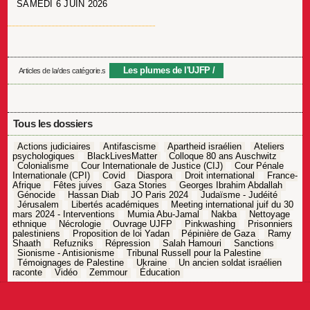
SAMEDI 6 JUIN 2026
Les plumes de l'UJFP
Articles de la/des catégorie.s
Tous les dossiers
Actions judiciaires
Antifascisme
Apartheid israélien
Ateliers
psychologiques
BlackLivesMatter
Colloque 80 ans Auschwitz
Colonialisme
Cour Internationale de Justice (CIJ)
Cour Pénale
Internationale (CPI)
Covid
Diaspora
Droit international
France-
Afrique
Fêtes juives
Gaza Stories
Georges Ibrahim Abdallah
Génocide
Hassan Diab
JO Paris 2024
Judaïsme - Judéité
Jérusalem
Libertés académiques
Meeting international juif du 30
mars 2024 - Interventions
Mumia Abu-Jamal
Nakba
Nettoyage
ethnique
Nécrologie
Ouvrage UJFP
Pinkwashing
Prisonniers
palestiniens
Proposition de loi Yadan
Pépinière de Gaza
Ramy
Shaath
Refuzniks
Répression
Salah Hamouri
Sanctions
Sionisme - Antisionisme
Tribunal Russell pour la Palestine
Témoignages de Palestine
Ukraine
Un ancien soldat israélien
raconte
Vidéo
Zemmour
Éducation
Navigation
de
l’article