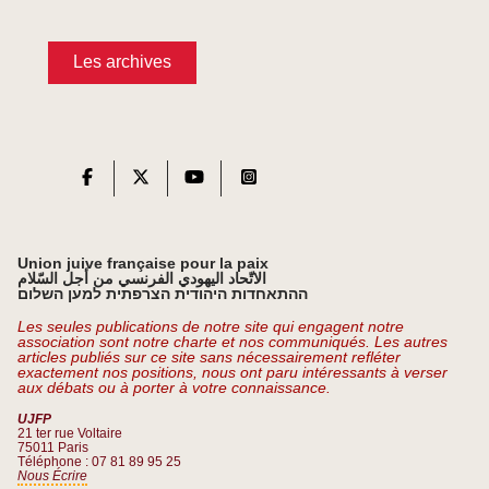
Les archives
Union juive française pour la paix
الاتّحاد اليهودي الفرنسي من أجل السّلام
ההתאחדות היהודית הצרפתית למען השלום
Les seules publications de notre site qui engagent notre
association sont notre charte et nos communiqués. Les autres
articles publiés sur ce site sans nécessairement refléter
exactement nos positions, nous ont paru intéressants à verser
aux débats ou à porter à votre connaissance.
UJFP
21 ter rue Voltaire
75011 Paris
Téléphone : 07 81 89 95 25
Nous Écrire