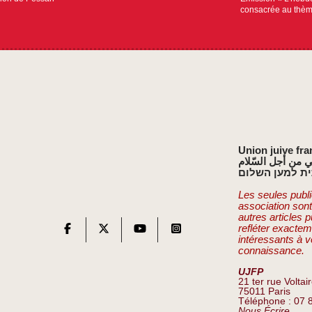
consacrée au thèm
Union juive fra
ي من أجل السّلام
ת למען השלום
Les seules publi
association son
autres articles 
refléter exactem
intéressants à v
connaissance.
UJFP
21 ter rue Voltai
75011 Paris
Téléphone : 07 
Nous Écrire