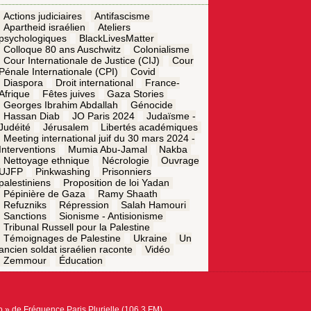
Actions judiciaires
Antifascisme
Apartheid israélien
Ateliers
psychologiques
BlackLivesMatter
Colloque 80 ans Auschwitz
Colonialisme
Cour Internationale de Justice (CIJ)
Cour
Pénale Internationale (CPI)
Covid
Diaspora
Droit international
France-
Afrique
Fêtes juives
Gaza Stories
Georges Ibrahim Abdallah
Génocide
Hassan Diab
JO Paris 2024
Judaïsme -
Judéité
Jérusalem
Libertés académiques
Meeting international juif du 30 mars 2024 -
Interventions
Mumia Abu-Jamal
Nakba
Nettoyage ethnique
Nécrologie
Ouvrage
UJFP
Pinkwashing
Prisonniers
palestiniens
Proposition de loi Yadan
Pépinière de Gaza
Ramy Shaath
Refuzniks
Répression
Salah Hamouri
Sanctions
Sionisme - Antisionisme
Tribunal Russell pour la Palestine
Témoignages de Palestine
Ukraine
Un
ancien soldat israélien raconte
Vidéo
Zemmour
Éducation
 » de Fréquence Paris Plurielle (106.3 FM)