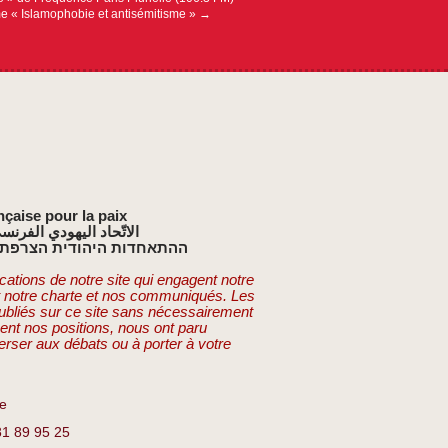
e « Islamophobie et antisémitisme »
→
nçaise pour la paix
الاتّحاد اليهودي الفرنس
ההתאחדות היהודית הצרפתי
cations de notre site qui engagent notre
t notre charte et nos communiqués. Les
publiés sur ce site sans nécessairement
ent nos positions, nous ont paru
erser aux débats ou à porter à votre
re
81 89 95 25