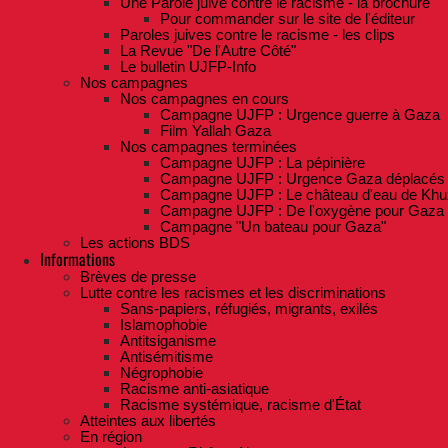
Une Parole juive contre le racisme - la brochure
Pour commander sur le site de l'éditeur
Paroles juives contre le racisme - les clips
La Revue "De l'Autre Côté"
Le bulletin UJFP-Info
Nos campagnes
Nos campagnes en cours
Campagne UJFP : Urgence guerre à Gaza
Film Yallah Gaza
Nos campagnes terminées
Campagne UJFP : La pépinière
Campagne UJFP : Urgence Gaza déplacés
Campagne UJFP : Le château d'eau de Khu
Campagne UJFP : De l'oxygène pour Gaza
Campagne "Un bateau pour Gaza"
Les actions BDS
Informations
Brèves de presse
Lutte contre les racismes et les discriminations
Sans-papiers, réfugiés, migrants, exilés
Islamophobie
Antitsiganisme
Antisémitisme
Négrophobie
Racisme anti-asiatique
Racisme systémique, racisme d'État
Atteintes aux libertés
En région