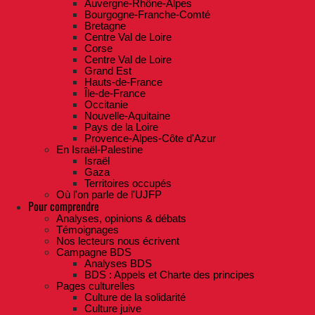
Auvergne-Rhône-Alpes
Bourgogne-Franche-Comté
Bretagne
Centre Val de Loire
Corse
Centre Val de Loire
Grand Est
Hauts-de-France
Île-de-France
Occitanie
Nouvelle-Aquitaine
Pays de la Loire
Provence-Alpes-Côte d'Azur
En Israël-Palestine
Israël
Gaza
Territoires occupés
Où l'on parle de l'UJFP
Pour comprendre
Analyses, opinions & débats
Témoignages
Nos lecteurs nous écrivent
Campagne BDS
Analyses BDS
BDS : Appels et Charte des principes
Pages culturelles
Culture de la solidarité
Culture juive