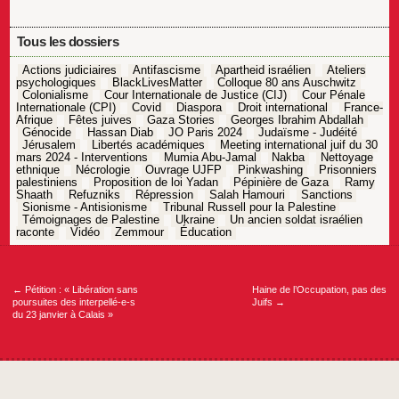
Tous les dossiers
Actions judiciaires
Antifascisme
Apartheid israélien
Ateliers
psychologiques
BlackLivesMatter
Colloque 80 ans Auschwitz
Colonialisme
Cour Internationale de Justice (CIJ)
Cour Pénale
Internationale (CPI)
Covid
Diaspora
Droit international
France-
Afrique
Fêtes juives
Gaza Stories
Georges Ibrahim Abdallah
Génocide
Hassan Diab
JO Paris 2024
Judaïsme - Judéité
Jérusalem
Libertés académiques
Meeting international juif du 30
mars 2024 - Interventions
Mumia Abu-Jamal
Nakba
Nettoyage
ethnique
Nécrologie
Ouvrage UJFP
Pinkwashing
Prisonniers
palestiniens
Proposition de loi Yadan
Pépinière de Gaza
Ramy
Shaath
Refuzniks
Répression
Salah Hamouri
Sanctions
Sionisme - Antisionisme
Tribunal Russell pour la Palestine
Témoignages de Palestine
Ukraine
Un ancien soldat israélien
raconte
Vidéo
Zemmour
Éducation
Navigation
de
l’article
←
Pétition : « Libération sans
Haine de l’Occupation, pas des
poursuites des interpellé-e-s
Juifs
→
du 23 janvier à Calais »