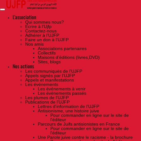
Skip
to
the
content
L'association
Qui sommes nous?
Ecrire à l’Ujfp
Contactez-nous
Adhérer à l’UJFP
Faire un don à l’UJFP
Nos amis
Associations partenaires
Collectifs
Maisons d’éditions (livres,DVD)
Sites, blogs
Nos actions
Les communiqués de l'UJFP
Appels signés par l'UJFP
Appels et manifestations
Les événements
Les événements à venir
Les événements passés
Les plumes de l'UJFP
Publications de l'UJFP
Lettres d'information de l'UJFP
Antisionisme, une histoire juive
Pour commander en ligne sur le site de
l'éditeur
Parcours de Juifs antisionistes en France
Pour commander en ligne sur le site de
l'éditeur
Une Parole juive contre le racisme - la brochure