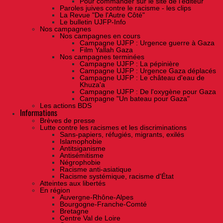
Pour commander sur le site de l'éditeur
Paroles juives contre le racisme - les clips
La Revue "De l'Autre Côté"
Le bulletin UJFP-Info
Nos campagnes
Nos campagnes en cours
Campagne UJFP : Urgence guerre à Gaza
Film Yallah Gaza
Nos campagnes terminées
Campagne UJFP : La pépinière
Campagne UJFP : Urgence Gaza déplacés
Campagne UJFP : Le château d'eau de
Khuza'a
Campagne UJFP : De l'oxygène pour Gaza
Campagne "Un bateau pour Gaza"
Les actions BDS
Informations
Brèves de presse
Lutte contre les racismes et les discriminations
Sans-papiers, réfugiés, migrants, exilés
Islamophobie
Antitsiganisme
Antisémitisme
Négrophobie
Racisme anti-asiatique
Racisme systémique, racisme d'État
Atteintes aux libertés
En région
Auvergne-Rhône-Alpes
Bourgogne-Franche-Comté
Bretagne
Centre Val de Loire