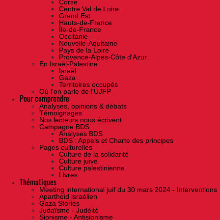
Corse
Centre Val de Loire
Grand Est
Hauts-de-France
Île-de-France
Occitanie
Nouvelle-Aquitaine
Pays de la Loire
Provence-Alpes-Côte d'Azur
En Israël-Palestine
Israël
Gaza
Territoires occupés
Où l'on parle de l'UJFP
Pour comprendre
Analyses, opinions & débats
Témoignages
Nos lecteurs nous écrivent
Campagne BDS
Analyses BDS
BDS : Appels et Charte des principes
Pages culturelles
Culture de la solidarité
Culture juive
Culture palestinienne
Livres
Thématiques
Meeting international juif du 30 mars 2024 - Interventions
Apartheid israélien
Gaza Stories
Judaïsme - Judéité
Sionisme - Antisionisme