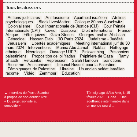
Tous les dossiers
Actions judiciaires
Antifascisme
Apartheid israélien
Ateliers
psychologiques
BlackLivesMatter
Colloque 80 ans Auschwitz
Colonialisme
Cour Internationale de Justice (CIJ)
Cour Pénale
Internationale (CPI)
Covid
Diaspora
Droit international
France-
Afrique
Fêtes juives
Gaza Stories
Georges Ibrahim Abdallah
Génocide
Hassan Diab
JO Paris 2024
Judaïsme - Judéité
Jérusalem
Libertés académiques
Meeting international juif du 30
mars 2024 - Interventions
Mumia Abu-Jamal
Nakba
Nettoyage
ethnique
Nécrologie
Ouvrage UJFP
Pinkwashing
Prisonniers
palestiniens
Proposition de loi Yadan
Pépinière de Gaza
Ramy
Shaath
Refuzniks
Répression
Salah Hamouri
Sanctions
Sionisme - Antisionisme
Tribunal Russell pour la Palestine
Témoignages de Palestine
Ukraine
Un ancien soldat israélien
raconte
Vidéo
Zemmour
Éducation
Navigation
de
l’article
←
Interview de Pierre Stambul
Témoignage d’Abu Amir, le 15
à propos de son dernier livre
février 2025 – Gaza… Une
« Du projet sioniste au
souffrance interminable dans
génocide »
un monde sourd
→