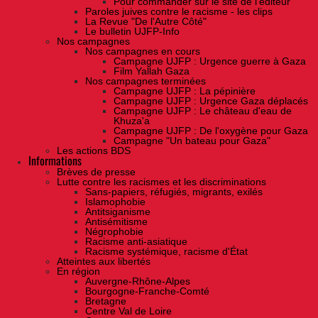
Pour commander sur le site de l'éditeur
Paroles juives contre le racisme - les clips
La Revue "De l'Autre Côté"
Le bulletin UJFP-Info
Nos campagnes
Nos campagnes en cours
Campagne UJFP : Urgence guerre à Gaza
Film Yallah Gaza
Nos campagnes terminées
Campagne UJFP : La pépinière
Campagne UJFP : Urgence Gaza déplacés
Campagne UJFP : Le château d'eau de
Khuza'a
Campagne UJFP : De l'oxygène pour Gaza
Campagne "Un bateau pour Gaza"
Les actions BDS
Informations
Brèves de presse
Lutte contre les racismes et les discriminations
Sans-papiers, réfugiés, migrants, exilés
Islamophobie
Antitsiganisme
Antisémitisme
Négrophobie
Racisme anti-asiatique
Racisme systémique, racisme d'État
Atteintes aux libertés
En région
Auvergne-Rhône-Alpes
Bourgogne-Franche-Comté
Bretagne
Centre Val de Loire