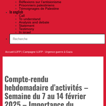
Réflexions sur l’antisionisme
Prisonniers palestiniens
Témoignages de Palestine
In english
Call
To understand
Analysis and debate
Statement
Testimony
In israel
Accueil UJFP
|
Campagne UJFP : Urgence guerre à Gaza
Compte-rendu
hebdomadaire d’activités –
Semaine du 7 au 14 février
2025 – Importance du