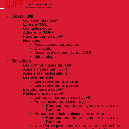
Skip
to
the
content
L'association
Qui sommes nous?
Ecrire à l’Ujfp
Contactez-nous
Adhérer à l’UJFP
Faire un don à l’UJFP
Nos amis
Associations partenaires
Collectifs
Maisons d’éditions (livres,DVD)
Sites, blogs
Nos actions
Les communiqués de l'UJFP
Appels signés par l'UJFP
Appels et manifestations
Les événements
Les événements à venir
Les événements passés
Les plumes de l'UJFP
Publications de l'UJFP
Lettres d'information de l'UJFP
Antisionisme, une histoire juive
Pour commander en ligne sur le site de
l'éditeur
Parcours de Juifs antisionistes en France
Pour commander en ligne sur le site de
l'éditeur
Une Parole juive contre le racisme - la brochure