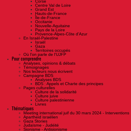
Corse
Centre Val de Loire
Grand Est
Hauts-de-France
Île-de-France
Occitanie
Nouvelle-Aquitaine
Pays de la Loire
Provence-Alpes-Côte d'Azur
En Israël-Palestine
Israël
Gaza
Territoires occupés
Où l'on parle de l'UJFP
Pour comprendre
Analyses, opinions & débats
Témoignages
Nos lecteurs nous écrivent
Campagne BDS
Analyses BDS
BDS : Appels et Charte des principes
Pages culturelles
Culture de la solidarité
Culture juive
Culture palestinienne
Livres
Thématiques
Meeting international juif du 30 mars 2024 - Interventions
Apartheid israélien
Gaza Stories
Judaïsme - Judéité
Sionisme - Antisionisme