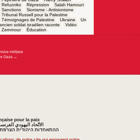
Refuzniks
Répression
Salah Hamouri
Sanctions
Sionisme - Antisionisme
Tribunal Russell pour la Palestine
Témoignages de Palestine
Ukraine
Un
ancien soldat israélien raconte
Vidéo
Zemmour
Éducation
nsive militaire
 de Gaza
→
nçaise pour la paix
الاتّحاد اليهودي الفرنس
ההתאחדות היהודית הצרפתי
cations de notre site qui engagent notre