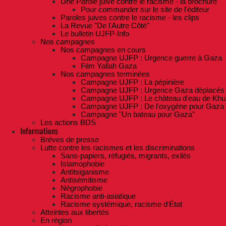
Une Parole juive contre le racisme - la brochure
Pour commander sur le site de l'éditeur
Paroles juives contre le racisme - les clips
La Revue "De l'Autre Côté"
Le bulletin UJFP-Info
Nos campagnes
Nos campagnes en cours
Campagne UJFP : Urgence guerre à Gaza
Film Yallah Gaza
Nos campagnes terminées
Campagne UJFP : La pépinière
Campagne UJFP : Urgence Gaza déplacés
Campagne UJFP : Le château d'eau de Khu
Campagne UJFP : De l'oxygène pour Gaza
Campagne "Un bateau pour Gaza"
Les actions BDS
Informations
Brèves de presse
Lutte contre les racismes et les discriminations
Sans-papiers, réfugiés, migrants, exilés
Islamophobie
Antitsiganisme
Antisémitisme
Négrophobie
Racisme anti-asiatique
Racisme systémique, racisme d'État
Atteintes aux libertés
En région