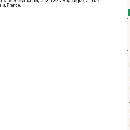
er Mercredi prochain, à 18 h 30 à République, et à se
e la France.