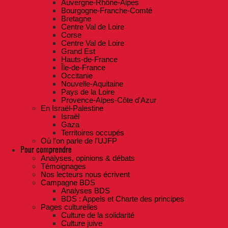
Auvergne-Rhône-Alpes
Bourgogne-Franche-Comté
Bretagne
Centre Val de Loire
Corse
Centre Val de Loire
Grand Est
Hauts-de-France
Île-de-France
Occitanie
Nouvelle-Aquitaine
Pays de la Loire
Provence-Alpes-Côte d'Azur
En Israël-Palestine
Israël
Gaza
Territoires occupés
Où l'on parle de l'UJFP
Pour comprendre
Analyses, opinions & débats
Témoignages
Nos lecteurs nous écrivent
Campagne BDS
Analyses BDS
BDS : Appels et Charte des principes
Pages culturelles
Culture de la solidarité
Culture juive