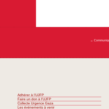
Navigation
de
l’article
←
Communiqué
Adhérer à l’UJFP
Faire un don à l’UJFP
Collecte Urgence Gaza
Les événements à venir