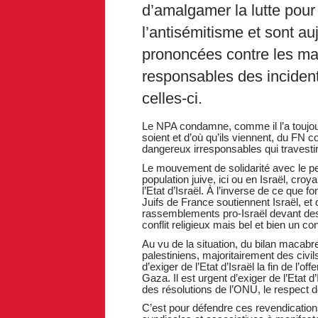
d’amalgamer la lutte pour 
l’antisémitisme et sont au
prononcées contre les man
responsables des incident
celles-ci.
Le NPA condamne, comme il l’a toujours
soient et d’où qu’ils viennent, du FN
dangereux irresponsables qui travestira
Le mouvement de solidarité avec le pe
population juive, ici ou en Israël, croy
l’Etat d’Israël. À l’inverse de ce que 
Juifs de France soutiennent Israël, et
rassemblements pro-Israël devant des 
conflit religieux mais bel et bien un conf
Au vu de la situation, du bilan macab
palestiniens, majoritairement des civi
d’exiger de l’Etat d’Israël la fin de l
Gaza. Il est urgent d’exiger de l’Etat d
des résolutions de l’ONU, le respect d
C’est pour défendre ces revendications