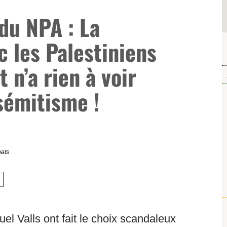
u NPA : La
c les Palestiniens
t n’a rien à voir
isémitisme !
bats
el Valls ont fait le choix scandaleux