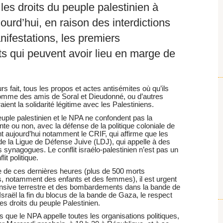
les droits du peuple palestinien à
jourd’hui, en raison des interdictions
ifestations, les premiers
s qui peuvent avoir lieu en marge de
 fait, tous les propos et actes antisémites où qu’ils
 comme des amis de Soral et Dieudonné, ou d’autres
ient la solidarité légitime avec les Palestiniens.
uple palestinien et le NPA ne confondent pas la
ante ou non, avec la défense de la politique coloniale de
font aujourd’hui notamment le CRIF, qui affirme que les
 de la Ligue de Défense Juive (LDJ), qui appelle à des
synagogues. Le conflit israélo-palestinien n’est pas un
lit politique.
re de ces dernières heures (plus de 500 morts
ls, notamment des enfants et des femmes), il est urgent
’offensive terrestre et des bombardements dans la bande de
’Israël la fin du blocus de la bande de Gaza, le respect
es droits du peuple Palestinien.
 que le NPA appelle toutes les organisations politiques,