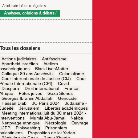
Articles de la/des catégorie.s
Analyses, opinions & débats
Tous les dossiers
Actions judiciaires
Antifascisme
Apartheid israélien
Ateliers
psychologiques
BlackLivesMatter
Colloque 80 ans Auschwitz
Colonialisme
Cour Internationale de Justice (CIJ)
Cour
Pénale Internationale (CPI)
Covid
Diaspora
Droit international
France-
Afrique
Fêtes juives
Gaza Stories
Georges Ibrahim Abdallah
Génocide
Hassan Diab
JO Paris 2024
Judaïsme -
Judéité
Jérusalem
Libertés académiques
Meeting international juif du 30 mars 2024 -
Interventions
Mumia Abu-Jamal
Nakba
Nettoyage ethnique
Nécrologie
Ouvrage
UJFP
Pinkwashing
Prisonniers
palestiniens
Proposition de loi Yadan
Pépinière de Gaza
Ramy Shaath