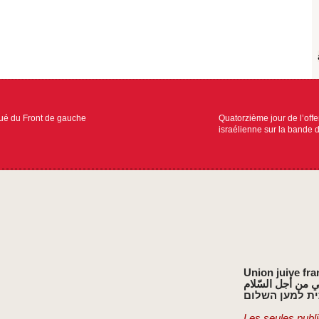
 du Front de gauche
Quatorzième jour de l’offe
israélienne sur la bande
Union juive fra
ي من أجل السّلام
ת למען השלום
Les seules publi