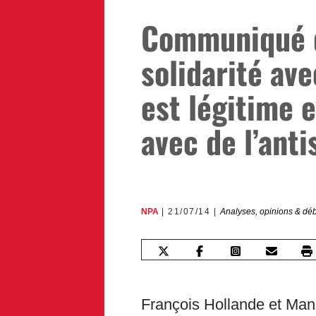
Communiqué d
solidarité ave
est légitime e
avec de l’ant
NPA
21/07/14
Analyses, opinions & dé
François Hollande et Manu