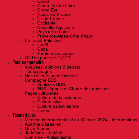
Corse
Centre Val de Loire
Grand Est
Hauts-de-France
Île-de-France
Occitanie
Nouvelle-Aquitaine
Pays de la Loire
Provence-Alpes-Côte d'Azur
En Israël-Palestine
Israël
Gaza
Territoires occupés
Où l'on parle de l'UJFP
Pour comprendre
Analyses, opinions & débats
Témoignages
Nos lecteurs nous écrivent
Campagne BDS
Analyses BDS
BDS : Appels et Charte des principes
Pages culturelles
Culture de la solidarité
Culture juive
Culture palestinienne
Livres
Thématiques
Meeting international juif du 30 mars 2024 - Interventions
Apartheid israélien
Gaza Stories
Judaïsme - Judéité
Sionisme - Antisionisme