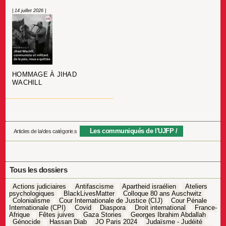
| 14 juillet 2026 |
HOMMAGE À JIHAD
WACHILL
Les communiqués de l'UJFP
Articles de la/des catégorie.s
Tous les dossiers
Actions judiciaires
Antifascisme
Apartheid israélien
Ateliers
psychologiques
BlackLivesMatter
Colloque 80 ans Auschwitz
Colonialisme
Cour Internationale de Justice (CIJ)
Cour Pénale
Internationale (CPI)
Covid
Diaspora
Droit international
France-
Afrique
Fêtes juives
Gaza Stories
Georges Ibrahim Abdallah
Génocide
Hassan Diab
JO Paris 2024
Judaïsme - Judéité