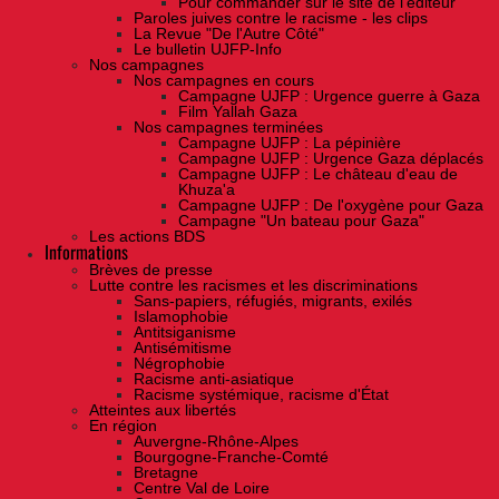
Pour commander sur le site de l'éditeur
Paroles juives contre le racisme - les clips
La Revue "De l'Autre Côté"
Le bulletin UJFP-Info
Nos campagnes
Nos campagnes en cours
Campagne UJFP : Urgence guerre à Gaza
Film Yallah Gaza
Nos campagnes terminées
Campagne UJFP : La pépinière
Campagne UJFP : Urgence Gaza déplacés
Campagne UJFP : Le château d'eau de
Khuza'a
Campagne UJFP : De l'oxygène pour Gaza
Campagne "Un bateau pour Gaza"
Les actions BDS
Informations
Brèves de presse
Lutte contre les racismes et les discriminations
Sans-papiers, réfugiés, migrants, exilés
Islamophobie
Antitsiganisme
Antisémitisme
Négrophobie
Racisme anti-asiatique
Racisme systémique, racisme d'État
Atteintes aux libertés
En région
Auvergne-Rhône-Alpes
Bourgogne-Franche-Comté
Bretagne
Centre Val de Loire