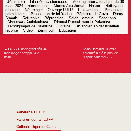
Jérusalem
Libertés académiques
Meeting international juif du 30
mars 2024 - Interventions
Mumia Abu-Jamal
Nakba
Nettoyage
ethnique
Nécrologie
Ouvrage UJFP
Pinkwashing
Prisonniers
palestiniens
Proposition de loi Yadan
Pépinière de Gaza
Ramy
Shaath
Refuzniks
Répression
Salah Hamouri
Sanctions
Sionisme - Antisionisme
Tribunal Russell pour la Palestine
Témoignages de Palestine
Ukraine
Un ancien soldat israélien
raconte
Vidéo
Zemmour
Éducation
Navigation
de
l’article
←
Le CRIF en flagrant délit de
Salah Hamouri : « Votre
mensonge et d’appel à la
solidarité a été le pont de
haine.
l’espoir pour moi »
→
Adhérer à l’UJFP
Faire un don à l’UJFP
Collecte Urgence Gaza