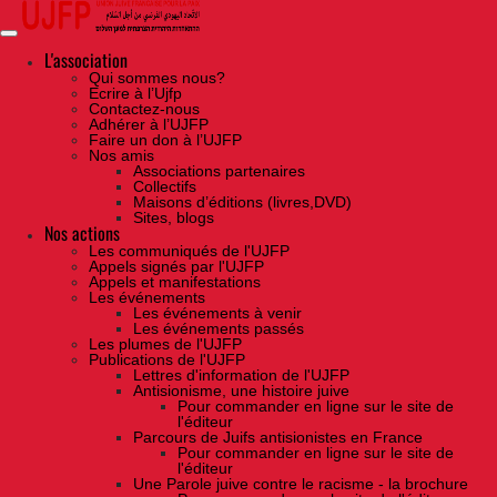
Skip
to
the
content
L'association
Qui sommes nous?
Ecrire à l’Ujfp
Contactez-nous
Adhérer à l’UJFP
Faire un don à l’UJFP
Nos amis
Associations partenaires
Collectifs
Maisons d’éditions (livres,DVD)
Sites, blogs
Nos actions
Les communiqués de l'UJFP
Appels signés par l'UJFP
Appels et manifestations
Les événements
Les événements à venir
Les événements passés
Les plumes de l'UJFP
Publications de l'UJFP
Lettres d'information de l'UJFP
Antisionisme, une histoire juive
Pour commander en ligne sur le site de
l'éditeur
Parcours de Juifs antisionistes en France
Pour commander en ligne sur le site de
l'éditeur
Une Parole juive contre le racisme - la brochure