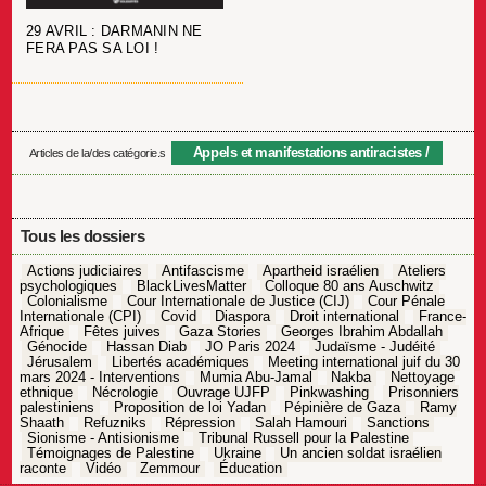
29 AVRIL : DARMANIN NE
FERA PAS SA LOI !
Appels et manifestations antiracistes
Articles de la/des catégorie.s
Tous les dossiers
Actions judiciaires
Antifascisme
Apartheid israélien
Ateliers
psychologiques
BlackLivesMatter
Colloque 80 ans Auschwitz
Colonialisme
Cour Internationale de Justice (CIJ)
Cour Pénale
Internationale (CPI)
Covid
Diaspora
Droit international
France-
Afrique
Fêtes juives
Gaza Stories
Georges Ibrahim Abdallah
Génocide
Hassan Diab
JO Paris 2024
Judaïsme - Judéité
Jérusalem
Libertés académiques
Meeting international juif du 30
mars 2024 - Interventions
Mumia Abu-Jamal
Nakba
Nettoyage
ethnique
Nécrologie
Ouvrage UJFP
Pinkwashing
Prisonniers
palestiniens
Proposition de loi Yadan
Pépinière de Gaza
Ramy
Shaath
Refuzniks
Répression
Salah Hamouri
Sanctions
Sionisme - Antisionisme
Tribunal Russell pour la Palestine
Témoignages de Palestine
Ukraine
Un ancien soldat israélien
raconte
Vidéo
Zemmour
Éducation