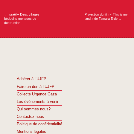
Navigation
de
l’article
←
Israël – Deux villages
Projection du film « This is my
bédouins menacés de
land » de Tamara Erde
→
destruction
Adhérer à l’UJFP
Faire un don à l’UJFP
Collecte Urgence Gaza
Les événements à venir
Qui sommes nous?
Contactez-nous
Politique de confidentialité
Mentions légales