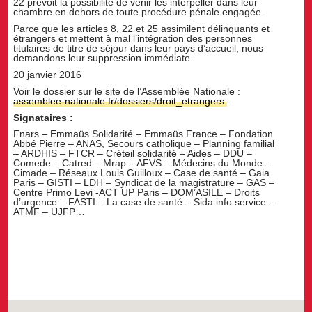
22 prévoit la possibilité de venir les interpeller dans leur
chambre en dehors de toute procédure pénale engagée.
Parce que les articles 8, 22 et 25 assimilent délinquants et
étrangers et mettent à mal l’intégration des personnes
titulaires de titre de séjour dans leur pays d’accueil, nous
demandons leur suppression immédiate.
20 janvier 2016
Voir le dossier sur le site de l’Assemblée Nationale :
assemblee-nationale.fr/dossiers/droit_etrangers
.
Signataires :
Fnars – Emmaüs Solidarité – Emmaüs France – Fondation
Abbé Pierre – ANAS, Secours catholique – Planning familial
– ARDHIS – FTCR – Créteil solidarité – Aides – DDU –
Comede – Catred – Mrap – AFVS – Médecins du Monde –
Cimade – Réseaux Louis Guilloux – Case de santé – Gaia
Paris – GISTI – LDH – Syndicat de la magistrature – GAS –
Centre Primo Levi -ACT UP Paris – DOM’ASILE – Droits
d’urgence – FASTI – La case de santé – Sida info service –
ATMF – UJFP…