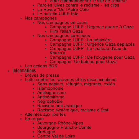
Pour commander sur le site de l'éditeur
Paroles juives contre le racisme - les clips
La Revue "De l'Autre Côté"
Le bulletin UJFP-Info
Nos campagnes
Nos campagnes en cours
Campagne UJFP : Urgence guerre à Gaza
Film Yallah Gaza
Nos campagnes terminées
Campagne UJFP : La pépinière
Campagne UJFP : Urgence Gaza déplacés
Campagne UJFP : Le château d'eau de
Khuza'a
Campagne UJFP : De l'oxygène pour Gaza
Campagne "Un bateau pour Gaza"
Les actions BDS
Informations
Brèves de presse
Lutte contre les racismes et les discriminations
Sans-papiers, réfugiés, migrants, exilés
Islamophobie
Antitsiganisme
Antisémitisme
Négrophobie
Racisme anti-asiatique
Racisme systémique, racisme d'État
Atteintes aux libertés
En région
Auvergne-Rhône-Alpes
Bourgogne-Franche-Comté
Bretagne
Centre Val de Loire