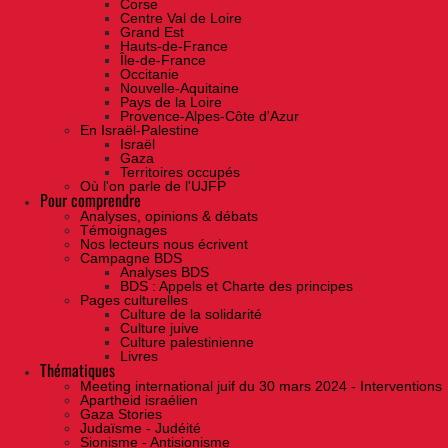
Corse
Centre Val de Loire
Grand Est
Hauts-de-France
Île-de-France
Occitanie
Nouvelle-Aquitaine
Pays de la Loire
Provence-Alpes-Côte d'Azur
En Israël-Palestine
Israël
Gaza
Territoires occupés
Où l'on parle de l'UJFP
Pour comprendre
Analyses, opinions & débats
Témoignages
Nos lecteurs nous écrivent
Campagne BDS
Analyses BDS
BDS : Appels et Charte des principes
Pages culturelles
Culture de la solidarité
Culture juive
Culture palestinienne
Livres
Thématiques
Meeting international juif du 30 mars 2024 - Interventions
Apartheid israélien
Gaza Stories
Judaïsme - Judéité
Sionisme - Antisionisme