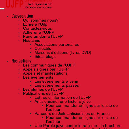
Skip
to
the
content
L'association
Qui sommes nous?
Ecrire à l’Ujfp
Contactez-nous
Adhérer à l’UJFP
Faire un don à l’UJFP
Nos amis
Associations partenaires
Collectifs
Maisons d’éditions (livres,DVD)
Sites, blogs
Nos actions
Les communiqués de l'UJFP
Appels signés par l'UJFP
Appels et manifestations
Les événements
Les événements à venir
Les événements passés
Les plumes de l'UJFP
Publications de l'UJFP
Lettres d'information de l'UJFP
Antisionisme, une histoire juive
Pour commander en ligne sur le site de
l'éditeur
Parcours de Juifs antisionistes en France
Pour commander en ligne sur le site de
l'éditeur
Une Parole juive contre le racisme - la brochure