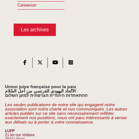
Connexion
Les archives
Union juive française pour la paix
الاتّحاد اليهودي الفرنسي من أجل السّلام
ההתאחדות היהודית הצרפתית למען השלום
Les seules publications de notre site qui engagent notre
association sont notre charte et nos communiqués. Les autres
articles publiés sur ce site sans nécessairement refléter
exactement nos positions, nous ont paru intéressants à verser
aux débats ou à porter à votre connaissance.
UJFP
21 ter rue Voltaire