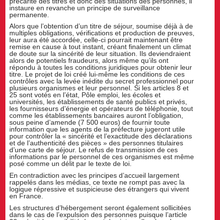
précarité des titres et donc des situations des personnes, il
instaure en revanche un principe de surveillance
permanente.
Alors que l’obtention d’un titre de séjour, soumise déjà à de
multiples obligations, vérifications et production de preuves,
leur aura été accordée, celle-ci pourrait maintenant être
remise en cause à tout instant, créant finalement un climat
de doute sur la sincérité de leur situation. Ils deviendraient
alors de potentiels fraudeurs, alors même qu’ils ont
répondu à toutes les conditions juridiques pour obtenir leur
titre. Le projet de loi créé lui-même les conditions de ces
contrôles avec la levée inédite du secret professionnel pour
plusieurs organismes et leur personnel. Si les articles 8 et
25 sont votés en l’état, Pôle emploi, les écoles et
universités, les établissements de santé publics et privés,
les fournisseurs d’énergie et opérateurs de téléphonie, tout
comme les établissements bancaires auront l’obligation,
sous peine d’amende (7 500 euros) de fournir toute
information que les agents de la préfecture jugeront utile
pour contrôler la « sincérité et l’exactitude des déclarations
et de l’authenticité des pièces » des personnes titulaires
d’une carte de séjour. Le refus de transmission de ces
informations par le personnel de ces organismes est même
posé comme un délit par le texte de loi.
En contradiction avec les principes d’accueil largement
rappelés dans les médias, ce texte ne rompt pas avec la
logique répressive et suspicieuse des étrangers qui vivent
en France.
Les structures d’hébergement seront également sollicitées
dans le cas de l’expulsion des personnes puisque l’article