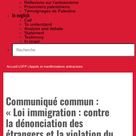
Réflexions sur l’antisionisme
Prisonniers palestiniens
Témoignages de Palestine
In english
Call
To understand
Analysis and debate
Statement
Testimony
In israel
Accueil UJFP
|
Appels et manifestations antiracistes
Communiqué commun :
« Loi immigration : contre
la dénonciation des
étrangers et la violation du