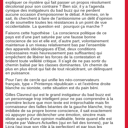
expliquer ce mystère qui fait passer un propos résolument
décolonial pour son contraire ? Bien sûr, il y a l’agenda
cynique des instigateurs du bad buzz qui ne perdent
aucune occasion d’empoisonner le débat. A termes, on le
sait, ils cherchent à faire de l’antisionisme un délit d’opinion
et de soumettre toutes les résistances à un point de vue
occidentaliste. La question est : pourquoi ça marche ?
Faisons cette hypothèse : La conscience politique de ce
pays est d’une part saturée par une fausse bonne
conscience de soi et elle est, d’autre part, volontairement
maintenue à un niveau relativement bas par l’ensemble
des appareils idéologiques d’Etat, deux conditions
(nécessaires mais heureusement pas suffisantes) qui
empêchent de libérer les forces de la contestation et
brident toute velléité critique. Il s’agit de ne pas sortir du
chemin balisé par les classes dominantes. Un chemin de
plus en plus étroit qui fait de tout récalcitrant, un délinquant
en puissance.
Pour l’arc de cercle qui unifie les néo-conservateurs
français, type « Printemps républicain » et l’extrême droite
blanche ou sioniste, cette situation est du pain béni.
Gilles Clavreul qui est le grand instigateur du bad buzz est
un personnage trop intelligent pour ne pas comprendre à la
première lecture que mon texte est irréprochable mais fin
connaisseur des failles béantes de la gauche blanche, trop
imbibée de sa propre bonne conscience, il sait exactement
où appuyer pour déclencher une émotion, sincère mais
idiote auprès d’une opinion malléable, feinte quand elle est
relayée par Valeurs Actuelles (qui en fait des tonnes), par la
Licra (qui joue son rôle à la perfection) et par tous les