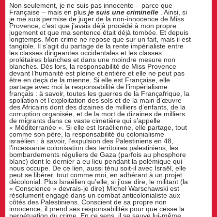
Non seulement, je ne suis pas innocente – parce que
Française – mais en plus
je suis une criminelle
. Ainsi, si
je me suis permise de juger de la non-innocence de Miss
Provence, c’est que j’avais déjà procédé à mon propre
jugement et que ma sentence était déjà tombée. Et depuis
longtemps. Mon crime ne repose que sur un fait, mais il est
tangible. Il s’agit du partage de la rente impérialiste entre
les classes dirigeantes occidentales et les classes
prolétaires blanches et dans une moindre mesure non
blanches. Dès lors, la responsabilité de Miss Provence
devant l’humanité est pleine et entière et elle ne peut pas
être en deçà de la mienne. Si elle est Française, elle
partage avec moi la responsabilité de l’impérialisme
français : à savoir, toutes les guerres de la Françafrique, la
spoliation et l’exploitation des sols et de la main d’œuvre
des Africains dont des dizaines de milliers d’enfants, de la
corruption organisée, et de la mort de dizaines de milliers
de migrants dans ce vaste cimetière qui s’appelle
« Méditerranée ». Si elle est Israélienne, elle partage, tout
comme son père, la responsabilité du colonialisme
israélien : à savoir, l’expulsion des Palestiniens en 48,
l’incessante colonisation des territoires palestiniens, les
bombardements réguliers de Gaza (parfois au phosphore
blanc) dont le dernier a eu lieu pendant la polémique qui
nous occupe. De ce lien, aussi ténu soit-il avec Israël, elle
peut se libérer, tout comme moi, en adhérant à un projet
décolonial. Plus Israélien qu’elle, si j’ose dire, le militant (la
« Conscience » devrais-je dire) Michel Warschawski est
résolument engagé dans un combat anticolonialiste aux
côtés des Palestiniens. Conscient de sa propre non
innocence, il prend ses responsabilités pour que cesse la
perpétuation du crime. En ce sens, il se sauve lui-même