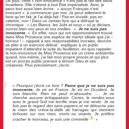
De plus, cette « non innocence » n’est pas le fait des seuls
Israéliens. Elle s’étend à tout État impérialiste. Ainsi, je
peux tout aussi bien écrire : « aucun Français n’est
innocent », à commencer par moi. Je peux tellement le
faire qu’en fait, je l’ai déjà fait ! Pas en lousdé, pas en
catimini, non ! Dans un certain livre qui a défrayé la
chronique : « Les Blancs, les Juifs et nous » où je déclare,
ouvrez bien vos yeux et vos oreilles : «
Je ne suis pas
innocente
». En effet, ceux qui ont opportunément trouvé
dans Miss Provence une espèce de martyr idéale que j’ai –
horreur ! – rappelé à ses responsabilités morales, devront
se plier à un exercice délicat : expliquer à un public
impatient d’attendre la suite du feuilleton, en quoi rappeler
la non-innocence de Miss Provence est un crime antisémite
quand, moi-même, j’ai fait mon propre procès et qui plus
est un procès public prenant à témoin Dieu et ses
créatures. Plus précisément, j’écris :
« Pourquoi j’écris ce livre ?
Parce que je ne suis pas
innocente.
Je vis en France. Je vis en Occident. Je
suis blanche. Rien ne peut m’absoudre.
…
. Je ne
cherche aucune échappatoire. Certes, le rendez-vous
avec le grand Sud me terrifie mais je me rends. Je ne
fuis pas le regard des sans-papiers et ne détourne pas
le mien des crève-la-dalle de harragas qui viennent
échouer sur nos rives, morts ou vivants. Je préfère
3
cracher le morceau, je suis une criminelle
. »