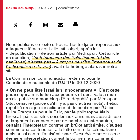
Houria Bouteldja
01/01/21
Antisémitisme
Nous publions ce texte d’Houria Bouteldja en réponse aux
attaques infâmes dont elle fait l’objet, après la
« dépublication » de son article par Médiapart. Cet article
en question,
L’anti-tatarisme des Palestiniens (et des
banlieues) n’existe pas – A propos de Miss Provence et de
l’antisémitisme (le vrai)
avait été hébergé alors sur notre
site.
La Commission communication externe, pour la
Coordination nationale de l’UJFP le 30-12-2020
« On ne peut être Israélien innocemment »
. C’est cette
phrase qui a mis le feu aux poudres et qui a valu à mon
article publié sur mon blog d’être dépublié par Médiapart.
Sitôt censuré (parce qu’il n’y a pas d’autres mots), il était
republié en signe de solidarité et de soutien par l’Union
Juive Française pour la Paix, par le philosophe Alain
Brossat, par des sites décoloniaux amis mais aussi diffusé
et largement commenté par de nombreux internautes,
certains l’interprétant comme un brûlot antisémite, d’autres
comme une contribution à la lutte contre le colonialisme
mais aussi contre l’antisémitisme. C’est évidemment cette
dernière interprétation qui est la bonne mais comment