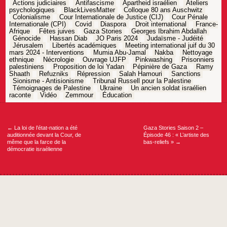
Actions judiciaires
Antifascisme
Apartheid israélien
Ateliers
psychologiques
BlackLivesMatter
Colloque 80 ans Auschwitz
Colonialisme
Cour Internationale de Justice (CIJ)
Cour Pénale
Internationale (CPI)
Covid
Diaspora
Droit international
France-
Afrique
Fêtes juives
Gaza Stories
Georges Ibrahim Abdallah
Génocide
Hassan Diab
JO Paris 2024
Judaïsme - Judéité
Jérusalem
Libertés académiques
Meeting international juif du 30
mars 2024 - Interventions
Mumia Abu-Jamal
Nakba
Nettoyage
ethnique
Nécrologie
Ouvrage UJFP
Pinkwashing
Prisonniers
palestiniens
Proposition de loi Yadan
Pépinière de Gaza
Ramy
Shaath
Refuzniks
Répression
Salah Hamouri
Sanctions
Sionisme - Antisionisme
Tribunal Russell pour la Palestine
Témoignages de Palestine
Ukraine
Un ancien soldat israélien
raconte
Vidéo
Zemmour
Éducation
Navigation
de
l’article
←
La loi de l’état-nation a été
Gaza Stories Saison 2 –
auditionnée devant la Cour, de
Épisode 46 : « L’artiste des
même que la farce de la
bas-reliefs »
→
démocratie israélienne