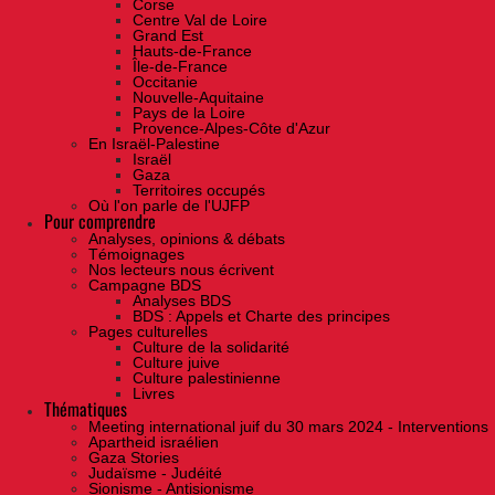
Corse
Centre Val de Loire
Grand Est
Hauts-de-France
Île-de-France
Occitanie
Nouvelle-Aquitaine
Pays de la Loire
Provence-Alpes-Côte d'Azur
En Israël-Palestine
Israël
Gaza
Territoires occupés
Où l'on parle de l'UJFP
Pour comprendre
Analyses, opinions & débats
Témoignages
Nos lecteurs nous écrivent
Campagne BDS
Analyses BDS
BDS : Appels et Charte des principes
Pages culturelles
Culture de la solidarité
Culture juive
Culture palestinienne
Livres
Thématiques
Meeting international juif du 30 mars 2024 - Interventions
Apartheid israélien
Gaza Stories
Judaïsme - Judéité
Sionisme - Antisionisme