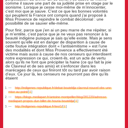
comme il sauve une part de sa judéité prise en otage par le
sionisme. Lorsque je cesse moi-même de m’innocenter,
c’est moi que je sauve. C’est ce que les bonnes volontés
qui peuplent la France ont compris quand j’ai proposé à
Miss Provence de rejoindre le combat décolonial : une
possibilité de se sauver elle-même.
Pour finir, parce que j’en ai un peu marre de me répéter, si
je m’entête, c’est parce que je ne veux pas renoncer à la
beauté indigène puisque je sais qu’elle existe. Mais je sens
souvent qu’elle est en danger de disparition à cause de
cette foutue intégration dont « l’antisémitisme » est l’une
des modalités et dont Miss Provence a effectivement été
victime mais aussi à cause de nos censeurs qui interdisent
notre expression ce qui, croient-ils, est un acte de vertu
alors qu’ils ne font que précipiter la haine (ce qui fait la joie
de Clavreul et de ses amis) et s’enfoncer dans les
marécages de ceux qui finiront tôt ou tard par avoir raison
d’eux. Ce jour là, les censeurs ne pourront pas dire qu’ils
étaient
http://indigenes-republique.fr/debat-bouteldja-clavreul-nouvel-obs-une-
mise-au-point/
[
⇧
]
https://blogs.mediapart.fr/antoine-montpellier/blog/281220/adresse-
mediapart-propos-dun-billet-de-houria-bouteldja
[
⇧
]
http://indigenes-republique.fr/test1/
[
⇧
]