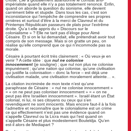
chose. Elle a globalement abandonné le combat anti-
impérialiste quand elle n’y a pas totalement renoncé. Enfin,
quand on aborde la question du sionisme, elle devient
carrément bête et stupide. Dans tous les cas, c’est son
inconsistance qui l’empêche de comprendre ses propres
ornières et surtout d’être à la merci de Clavreul et du
Printemps Républicain passeurs de plats pour l’extrême
droite. Qu’a t-elle appris du « Discours sur le
colonialisme » ? Elle ne tarit pas d’éloge pour Aimé
Césaire. Et si on le lui demandait, elle prétendrait avoir tout
compris de son message. Mais si on gratte un peu, on
réalise qu’elle comprend que ce qui n’incommode pas sa
morale.
Césaire à pourtant écrit très clairement : « Où veux-je en
venir ? A cette idée : que
nul ne colonise
innocemment
(je souligne) ; que nul non plus ne colonise
impunément ; qu’une nation qui colonise, qu’une civilisation
qui justifie la colonisation – donc la force – est déjà une
civilisation malade, une civilisation moralement atteinte… ».
La citation incriminée de mon texte n’est qu’une
paraphrase de Césaire : « nul ne colonise innocemment »
= « on ne peut pas coloniser innocemment » = « on ne
peut pas être Israélien innocemment ». Israël étant un État
colonial, ni lui, ni ses citoyens ou ceux qui s’en
revendiquent ne sont innocents. Mais encore faut-il à la fois
l’admettre et reconnaître que le colonialisme est un crime
ce qui effectivement n’est pas une évidence quand on
s’appelle Clavreul ou la Licra mais qui l’est quand on
s’appelle Césaire et plus modestement Bouteldja. Qu’en
est-il alors de Mediapart ?