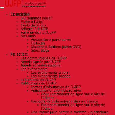
Skip
to
the
content
L'association
Qui sommes nous?
Ecrire à l’Ujfp
Contactez-nous
Adhérer à l’UJFP
Faire un don à l’UJFP
Nos amis
Associations partenaires
Collectifs
Maisons d’éditions (livres,DVD)
Sites, blogs
Nos actions
Les communiqués de l'UJFP
Appels signés par l'UJFP
Appels et manifestations
Les événements
Les événements à venir
Les événements passés
Les plumes de l'UJFP
Publications de l'UJFP
Lettres d'information de l'UJFP
Antisionisme, une histoire juive
Pour commander en ligne sur le site de
l'éditeur
Parcours de Juifs antisionistes en France
Pour commander en ligne sur le site de
l'éditeur
Une Parole juive contre le racisme - la brochure