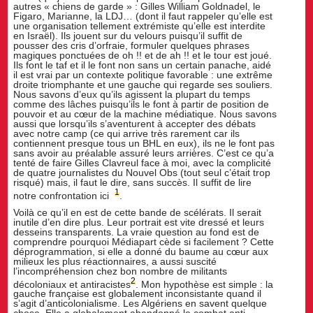
autres « chiens de garde » : Gilles William Goldnadel, le
Figaro, Marianne, la LDJ… (dont il faut rappeler qu’elle est
une organisation tellement extrémiste qu’elle est interdite
en Israël). Ils jouent sur du velours puisqu’il suffit de
pousser des cris d’orfraie, formuler quelques phrases
magiques ponctuées de oh !! et de ah !! et le tour est joué.
Ils font le taf et il le font non sans un certain panache, aidé
il est vrai par un contexte politique favorable : une extrême
droite triomphante et une gauche qui regarde ses souliers.
Nous savons d’eux qu’ils agissent la plupart du temps
comme des lâches puisqu’ils le font à partir de position de
pouvoir et au cœur de la machine médiatique. Nous savons
aussi que lorsqu’ils s’aventurent à accepter des débats
avec notre camp (ce qui arrive très rarement car ils
contiennent presque tous un BHL en eux), ils ne le font pas
sans avoir au préalable assuré leurs arrières. C’est ce qu’a
tenté de faire Gilles Clavreul face à moi, avec la complicité
de quatre journalistes du Nouvel Obs (tout seul c’était trop
risqué) mais, il faut le dire, sans succès. Il suffit de lire
1
notre confrontation ici
.
Voilà ce qu’il en est de cette bande de scélérats. Il serait
inutile d’en dire plus. Leur portrait est vite dressé et leurs
desseins transparents. La vraie question au fond est de
comprendre pourquoi Médiapart cède si facilement ? Cette
déprogrammation, si elle a donné du baume au cœur aux
milieux les plus réactionnaires, a aussi suscité
l’incompréhension chez bon nombre de militants
2
décoloniaux et antiracistes
. Mon hypothèse est simple : la
gauche française est globalement inconsistante quand il
s’agit d’anticolonialisme. Les Algériens en savent quelque