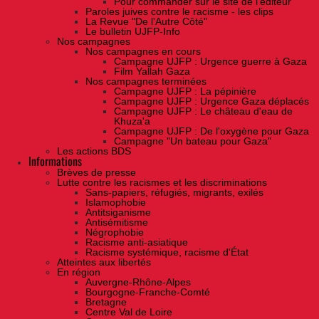
Pour commander sur le site de l'éditeur
Paroles juives contre le racisme - les clips
La Revue "De l'Autre Côté"
Le bulletin UJFP-Info
Nos campagnes
Nos campagnes en cours
Campagne UJFP : Urgence guerre à Gaza
Film Yallah Gaza
Nos campagnes terminées
Campagne UJFP : La pépinière
Campagne UJFP : Urgence Gaza déplacés
Campagne UJFP : Le château d'eau de
Khuza'a
Campagne UJFP : De l'oxygène pour Gaza
Campagne "Un bateau pour Gaza"
Les actions BDS
Informations
Brèves de presse
Lutte contre les racismes et les discriminations
Sans-papiers, réfugiés, migrants, exilés
Islamophobie
Antitsiganisme
Antisémitisme
Négrophobie
Racisme anti-asiatique
Racisme systémique, racisme d'État
Atteintes aux libertés
En région
Auvergne-Rhône-Alpes
Bourgogne-Franche-Comté
Bretagne
Centre Val de Loire