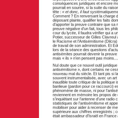
conséquences juridiques et encore moin
pourrait en sourire, si la suite du rai
tête :
« et donc, il faut systématiqueme
Comment ? En renversant la charge de
déposant plainte, qualifier les faits do
d’apporter la preuve contraire que sa 
preuve négative d’un fait, tous les phi
cour du lycée, il faudra vérifier qui a 
Potier, successeur de Gilles Clavreul à 
le Racisme et l’Antisémitisme (Dilcra)
de travail de son administration. Et E
lors de la séance des questions d’actua
antisémites pourrait devenir la preuve 
mais « ils » n’en pensent pas moins…
Nul doute que ce nouvel outil juridiqu
antisémitisme », dont certains ne cesse
nouveau mal du siècle. Et tant pis si 
souvent instrumentalisée, avec un ar
inaudible toute critique de la politiqu
banlieue (pardon pour ce raccourci) est
phénomène de masse, ni pour l’antisé
reviennent en mémoire les propos de c
s’inquiétant sur l’antenne d’une radi
statistiques de l’antisémitisme et ap
mobiliser pour aider à recenser de meill
supérieure aux chiffres enregistrés ; ce
était ambassadeur d’Israël en France 