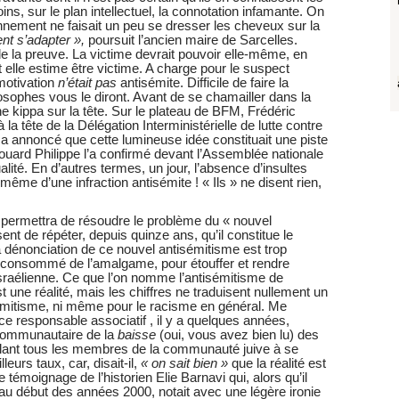
s, sur le plan intellectuel, la connotation infamante. On
sonnement ne faisait un peu se dresser les cheveux sur la
nt s’adapter »,
poursuit l’ancien maire de Sarcelles.
 la preuve. La victime devrait pouvoir elle-même, en
nt elle estime être victime. A charge pour le suspect
motivation
n’était pas
antisémite. Difficile de faire la
losophes vous le diront. Avant de se chamailler dans la
une kippa sur la tête. Sur le plateau de BFM, Frédéric
la tête de la Délégation Interministérielle de lutte contre
 a annoncé que cette lumineuse idée constituait une piste
douard Philippe l’a confirmé devant l’Assemblée nationale
lité. En d’autres termes, un jour, l’absence d’insultes
même d’une infraction antisémite ! « Ils » ne disent rien,
e permettra de résoudre le problème du « nouvel
nt de répéter, depuis quinze ans, qu’il constitue le
la dénonciation de ce nouvel antisémitisme est trop
t consommé de l’amalgame, pour étouffer et rendre
e israélienne. Ce que l’on nomme l’antisémitisme de
 une réalité, mais les chiffres ne traduisent nullement un
mitisme, ni même pour le racisme en général. Me
e responsable associatif , il y a quelques années,
o communautaire de la
baisse
(oui, vous avez bien lu) des
pelant tous les membres de la communauté juive à se
eurs taux, car, disait-il,
« on sait bien »
que la réalité est
 témoignage de l’historien Elie Barnavi qui, alors qu’il
au début des années 2000, notait avec une légère ironie