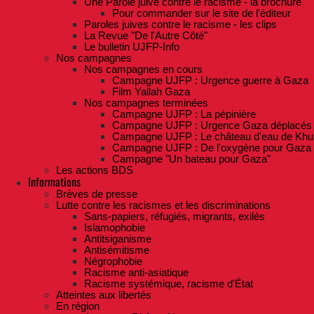
Une Parole juive contre le racisme - la brochure
Pour commander sur le site de l'éditeur
Paroles juives contre le racisme - les clips
La Revue "De l'Autre Côté"
Le bulletin UJFP-Info
Nos campagnes
Nos campagnes en cours
Campagne UJFP : Urgence guerre à Gaza
Film Yallah Gaza
Nos campagnes terminées
Campagne UJFP : La pépinière
Campagne UJFP : Urgence Gaza déplacés
Campagne UJFP : Le château d'eau de Khu
Campagne UJFP : De l'oxygène pour Gaza
Campagne "Un bateau pour Gaza"
Les actions BDS
Informations
Brèves de presse
Lutte contre les racismes et les discriminations
Sans-papiers, réfugiés, migrants, exilés
Islamophobie
Antitsiganisme
Antisémitisme
Négrophobie
Racisme anti-asiatique
Racisme systémique, racisme d'État
Atteintes aux libertés
En région