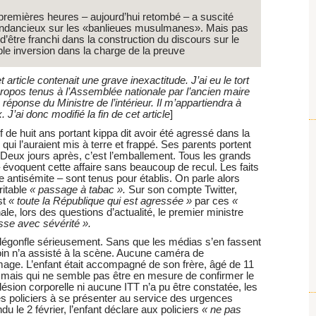
premières heures – aujourd’hui retombé – a suscité
tendancieux sur les «banlieues musulmanes». Mais pas
’être franchi dans la construction du discours sur le
le inversion dans la charge de la preuve
article contenait une grave inexactitude. J’ai eu le tort
ropos tenus à l’Assemblée nationale par l’ancien maire
réponse du Ministre de l’intérieur. Il m’appartiendra à
. J’ai donc modifié la fin de cet article
]
 de huit ans portant kippa dit avoir été agressé dans la
ui l’auraient mis à terre et frappé. Ses parents portent
 Deux jours après, c’est l’emballement. Tous les grands
– évoquent cette affaire sans beaucoup de recul. Les faits
e antisémite – sont tenus pour établis. On parle alors
ritable
« passage à tabac ».
Sur son compte Twitter,
st
« toute la République qui est agressée »
par ces
«
ale, lors des questions d’actualité, le premier ministre
sse avec sévérité ».
e dégonfle sérieusement. Sans que les médias s’en fassent
n n’a assisté à la scène. Aucune caméra de
image. L’enfant était accompagné de son frère, âgé de 11
 mais qui ne semble pas être en mesure de confirmer le
lésion corporelle ni aucune ITT n’a pu être constatée, les
des policiers à se présenter au service des urgences
u le 2 février, l’enfant déclare aux policiers
« ne pas