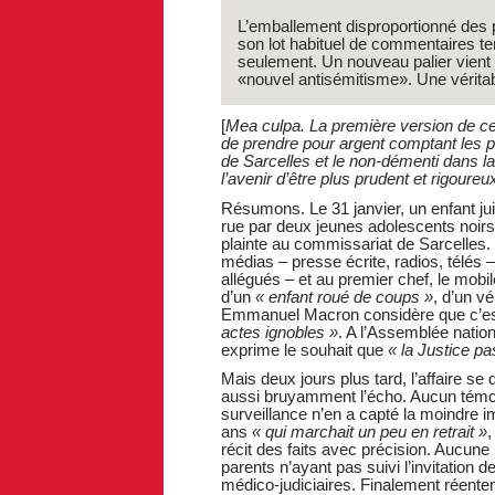
L’emballement disproportionné des 
son lot habituel de commentaires 
seulement. Un nouveau palier vient d
«nouvel antisémitisme». Une véritab
[
Mea culpa. La première version de cet 
de prendre pour argent comptant les p
de Sarcelles et le non-démenti dans la 
l’avenir d’être plus prudent et rigoureux
Résumons. Le 31 janvier, un enfant juif
rue par deux jeunes adolescents noirs q
plainte au commissariat de Sarcelles.
médias – presse écrite, radios, télés 
allégués – et au premier chef, le mobil
d’un
« enfant roué de coups »
, d’un vé
Emmanuel Macron considère que c’e
actes ignobles »
. A l’Assemblée nation
exprime le souhait que
« la Justice pa
Mais deux jours plus tard, l’affaire s
aussi bruyamment l’écho. Aucun témoi
surveillance n’en a capté la moindre 
ans
« qui marchait un peu en retrait »
,
récit des faits avec précision. Aucune 
parents n’ayant pas suivi l’invitation 
médico-judiciaires. Finalement réentend