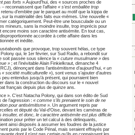
t pas forts ».
Aujourd’hui, des « sources proches de
 – reconnaissent que l’affaire
« s’est emballée trop
e retenu d’emblée par le parquet au motif que la kippa de
tre, sur la matérialité des faits eux-mêmes. Une nouvelle «
irmer catégoriquement. Peut-être une bousculade ou un
s mineurs, sans la moindre insulte, trop imprécis pour
 et encore moins son caractère antisémite. En tout cas,
i disproportionnée accordée à cette affaire dans les
tionnée et inédite.
uséabonds que provoque, trop souvent hélas, ce type
a Polony qui, le 1er février, sur Sud Radio, a rebondit sur
ue soit passée sous silence la
« cuture musulmane »
des
ieue »
; et l’inévitable Alain Finkielkraut, dimanche 4
RCJ), dénonçant dans l’antisémitisme d’aujourd’hui,
« un
a
« société multiculturelle »
), sont venus s’ajouter d’autres
peu entendus jusqu’à présent, qui pourraient bien
r dans la construction du discours sur le « nouvel
at français depuis plus de quinze ans.
lence ». C’est Natacha Polony, qui dans son édito de Sud
 de l’agression :
« comme s’ils prenaient le soin de ne
tion pour antisémitisme ».
Un argument repris par
celles et député du Val-d’Oise, devant les caméras de
 insulter, et donc, le caractère antisémite est plus difficile
nation pour prêter un tel calcul à des délinquants,
ient ainsi disposés à assumer les foudres de la justice
ment punis par le Code Pénal, mais seraient effrayés par
avante dont il n’est pas certain qu’ils en connaissent les