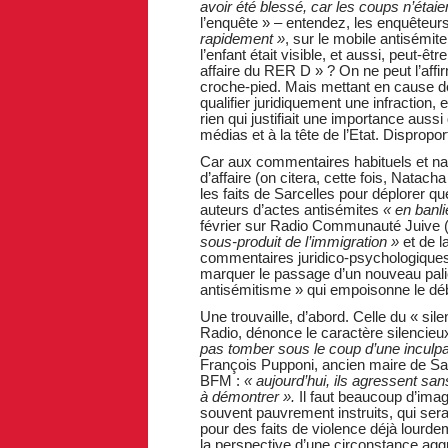
avoir été blessé, car les coups n’étaien
l’enquête » – entendez, les enquêteurs
rapidement »
, sur le mobile antisémit
l’enfant était visible, et aussi, peut-ê
affaire du RER D » ? On ne peut l’aff
croche-pied. Mais mettant en cause de
qualifier juridiquement une infraction,
rien qui justifiait une importance auss
médias et à la tête de l’Etat. Dispropor
Car aux commentaires habituels et na
d’affaire (on citera, cette fois, Natach
les faits de Sarcelles pour déplorer q
auteurs d’actes antisémites
« en banl
février sur Radio Communauté Juive (
sous-produit de l’immigration »
et de l
commentaires juridico-psychologiques 
marquer le passage d’un nouveau palie
antisémitisme » qui empoisonne le déb
Une trouvaille, d’abord. Celle du « si
Radio, dénonce le caractère silencieux
pas tomber sous le coup d’une inculpa
François Pupponi, ancien maire de Sar
BFM :
« aujourd’hui, ils agressent sans
à démontrer ».
Il faut beaucoup d’imagi
souvent pauvrement instruits, qui sera
pour des faits de violence déjà lourde
la perspective d’une circonstance aggr