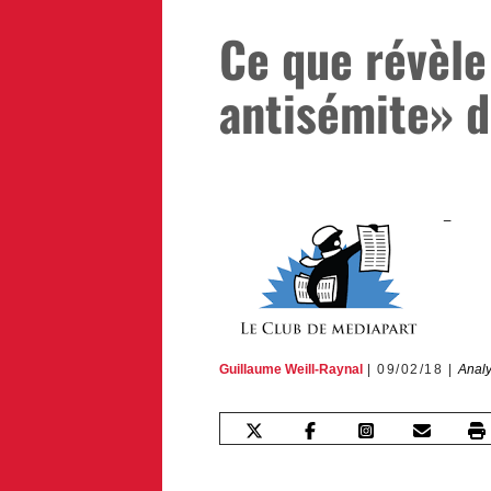
Ce que révèle
antisémite» d
Guillaume Weill-Raynal
09/02/18
Analy