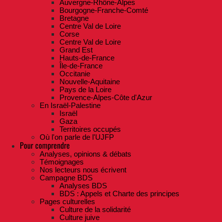
Auvergne-Rhône-Alpes
Bourgogne-Franche-Comté
Bretagne
Centre Val de Loire
Corse
Centre Val de Loire
Grand Est
Hauts-de-France
Île-de-France
Occitanie
Nouvelle-Aquitaine
Pays de la Loire
Provence-Alpes-Côte d'Azur
En Israël-Palestine
Israël
Gaza
Territoires occupés
Où l'on parle de l'UJFP
Pour comprendre
Analyses, opinions & débats
Témoignages
Nos lecteurs nous écrivent
Campagne BDS
Analyses BDS
BDS : Appels et Charte des principes
Pages culturelles
Culture de la solidarité
Culture juive