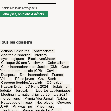
Articles de la/des catégorie.s
Analyses, opinions & débats
Tous les dossiers
Actions judiciaires
Antifascisme
Apartheid israélien
Ateliers
psychologiques
BlackLivesMatter
Colloque 80 ans Auschwitz
Colonialisme
Cour Internationale de Justice (CIJ)
Cour
Pénale Internationale (CPI)
Covid
Diaspora
Droit international
France-
Afrique
Fêtes juives
Gaza Stories
Georges Ibrahim Abdallah
Génocide
Hassan Diab
JO Paris 2024
Judaïsme -
Judéité
Jérusalem
Libertés académiques
Meeting international juif du 30 mars 2024 -
Interventions
Mumia Abu-Jamal
Nakba
Nettoyage ethnique
Nécrologie
Ouvrage
UJFP
Pinkwashing
Prisonniers
palestiniens
Proposition de loi Yadan