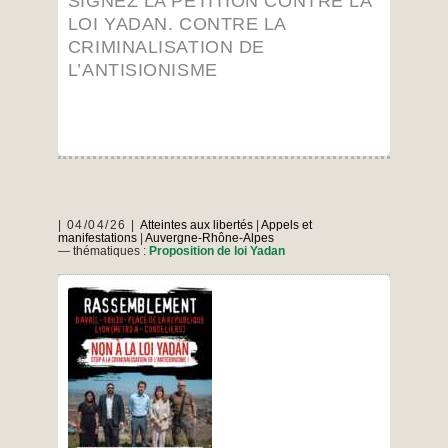
SIGNEZ LA PÉTITION CONTRE LA
la
loi
LOI YADAN. CONTRE LA
Yadan.
CRIMINALISATION DE
Contre
« Col
la
L’ANTISIONISME
criminalisation
de
l’antisionisme
04/04/26
Atteintes aux libertés
|
Appels et
manifestations
|
Auvergne-Rhône-Alpes
— thématiques :
Proposition de loi Yadan
Non à la loi Yadan. Non à la criminalisation de
l’antisionisme. Lyon
…