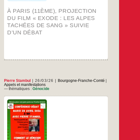
À PARIS (11ÈME), PROJECTION
DU FILM « EXODE : LES ALPES
TACHÉES DE SANG » SUIVIE
D’UN DÉBAT
Pierre Stambul
26/03/26
Bourgogne-Franche-Comté
|
Appels et manifestations
— thématiques :
Génocide
Mardi 28 avril 2026 à 18hSalle des
CommardsRue du Général Malet
…