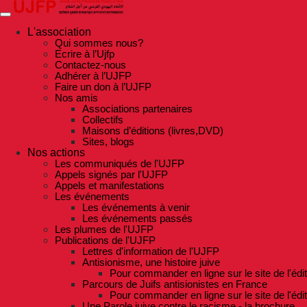
Skip
to
the
L'association
content
Qui sommes nous?
Ecrire à l’Ujfp
Contactez-nous
Adhérer à l’UJFP
Faire un don à l’UJFP
Nos amis
Associations partenaires
Collectifs
Maisons d’éditions (livres,DVD)
Sites, blogs
Nos actions
Les communiqués de l'UJFP
Appels signés par l'UJFP
Appels et manifestations
Les événements
Les événements à venir
Les événements passés
Les plumes de l'UJFP
Publications de l'UJFP
Lettres d'information de l'UJFP
Antisionisme, une histoire juive
Pour commander en ligne sur le site de l'édi
Parcours de Juifs antisionistes en France
Pour commander en ligne sur le site de l'édi
Une Parole juive contre le racisme - la brochure