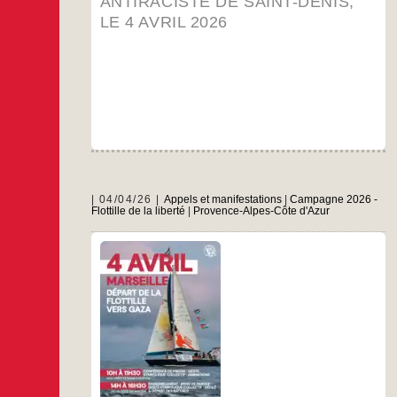
dire
ANTIRACISTE DE SAINT-DENIS,
au
LE 4 AVRIL 2026
grand
rassemblement
antiraciste
de
Saint-
Denis,
le
4
avril
2026
04/04/26
Appels et manifestations
|
Campagne 2026 -
Flottille de la liberté
|
Provence-Alpes-Côte d'Azur
Depuis des mois, un nouveau départ d’une
flottille destinée à rompre le blocus autour de
Gaza se prépare. Et une partie de cette flottille,
dont les deux voiliers français, part de Marseille
ce samedi 4 avril. Ces deux bateaux français
transporteront comme à l’automne dernier, des
À
…
médicaments et de la
Marseille
(16ème),
…
départ