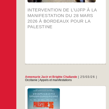
coupables de participer directement et
Intervention
…
indirectement au régime d’apartheid en
INTERVENTION DE L’UJFP À LA
de
l’UJFP
MANIFESTATION DU 28 MARS
…
à
2026 À BORDEAUX POUR LA
la
manifestation
PALESTINE
du
28
mars
2026
à
Bordeaux
pour
la
Palestine
Annemarie Jacir
et
Brigitte Challande
25/03/26
Occitanie
|
Appels et manifestations
Un film d’Annemarie Jacir, 1h59. Palestine,
1936. La grande révolte arabe, destinée à faire
émerger un État indépendant, se prépare alors
que le territoire est sous mandat britannique.