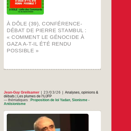
À DÔLE (39), CONFÉRENCE-
DÉBAT DE PIERRE STAMBUL :
« COMMENT LE GÉNOCIDE À
GAZA A-T-IL ÉTÉ RENDU
POSSIBLE »
Jean-Guy Greilsamer
23/03/26
Analyses, opinions &
débats
|
Les plumes de l'UJFP
— thématiques :
Proposition de loi Yadan
,
Sionisme -
Antisionisme
Vous êtes élu nouveau maire de Paris. Le
mercredi soir 18 mars, j’ai suivi avec intérêt sur
BFM TV le débat entre vous, Rachida Dati et