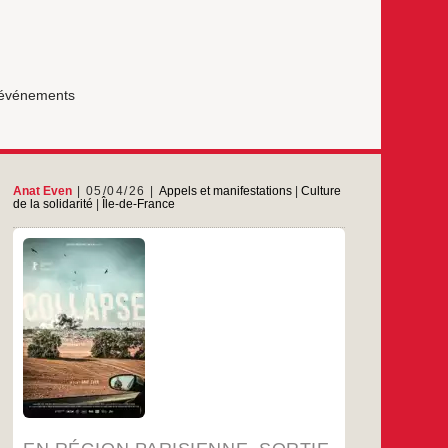
s événements
Anat Even
05/04/26
Appels et manifestations
|
Culture
de la solidarité
|
Île-de-France
Bientôt en salles, ce film dont l’UJFP participe à
la promotion : COLLAPSE (Effondrement) de la
réalisatrice israélienne Anat
Even (documentaire 2026 / 79’ / hébreu-anglais
VOSTFR / Scénario : Anat Even, Oron Adar,
Ariel Cypel), dans les cinémas le 6 mai
prochain, distribué par JHR
FILMS : https://www.jhrfilms.com/catalogue/collapse
Première mondiale : Festival international du
En
…
film de Berlin (Forum) 2026. Ce film a
région
sienne,
…