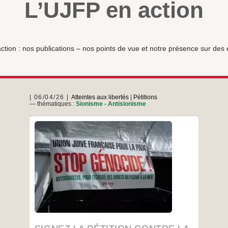
L’UJFP en action
ction : nos publications – nos points de vue et notre présence sur de
06/04/26
Atteintes aux libertés
|
Pétitions
— thématiques :
Sionisme - Antisionisme
https://petitions.assemblee-
nationale.fr/initiatives/i-5158 ici La proposition de
loi de la députée Caroline Yadan vise à
criminaliser les critiques de l’État israélien et sa
politique en instrumentalisant la lutte contre
l’antisémitisme. Elle entend forcer les milieux
académiques, médiatiques et citoyens à
l’autocensure alors même que la survie du
Signez
…
peuple palestinien n’a jamais été
la
pétition
…
contre
pari