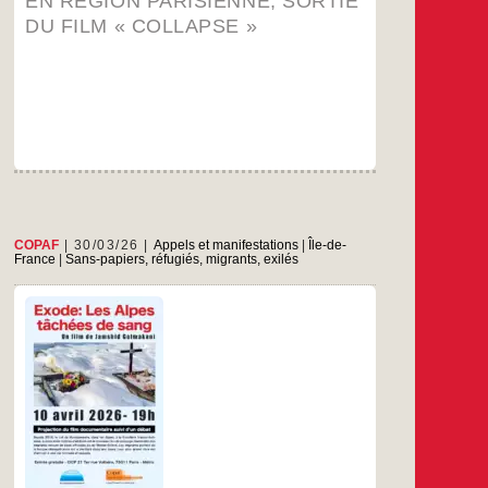
EN RÉGION PARISIENNE, SORTIE
sortie
du
DU FILM « COLLAPSE »
film
lapse »
COPAF
30/03/26
Appels et manifestations
|
Île-de-
France
|
Sans-papiers, réfugiés, migrants, exilés
Le 10 avril 2026 à 19hAu CICP 21ter rue
Voltaire75011 PARIS
…