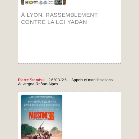
À LYON, RASSEMBLEMENT
CONTRE LA LOI YADAN
Pierre Stambul
26/03/26
Appels et manifestations
|
Auvergne-Rhône-Alpes
Dans le cadre du festival « Palestine en vue »
Le 1er avril à 20h Le programme
…