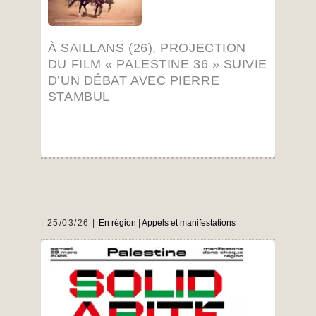
À SAILLANS (26), PROJECTION
DU FILM « PALESTINE 36 » SUIVIE
D’UN DÉBAT AVEC PIERRE
STAMBUL
25/03/26
En région
|
Appels et manifestations
Respect du droit international ; Cessez-le feu
définitif ; Fin du génocide à Gaza ; Fin de
l’occupation, de la colonisation, de l’apartheid ;
Autodétermination du peuple palestinien ; Droit
au retour des réfugiés ; Sanctions contre l’État