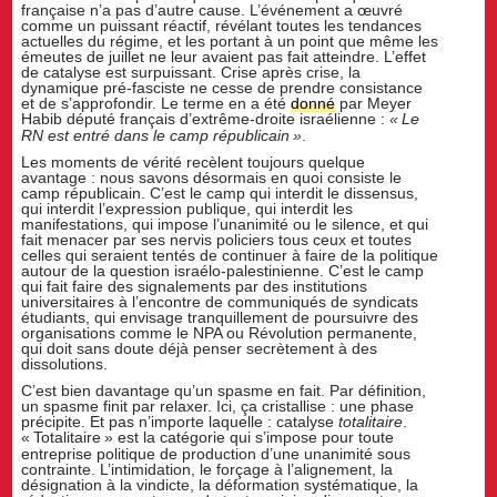
française n’a pas d’autre cause. L’événement a œuvré
comme un puissant réactif, révélant toutes les tendances
actuelles du régime, et les portant à un point que même les
émeutes de juillet ne leur avaient pas fait atteindre. L’effet
de catalyse est surpuissant. Crise après crise, la
dynamique pré-fasciste ne cesse de prendre consistance
et de s’approfondir. Le terme en a été
donné
par Meyer
Habib député français d’extrême-droite israélienne :
«
Le
RN est entré dans le camp républicain
»
.
Les moments de vérité recèlent toujours quelque
avantage : nous savons désormais en quoi consiste le
camp républicain. C’est le camp qui interdit le dissensus,
qui interdit l’expression publique, qui interdit les
manifestations, qui impose l’unanimité ou le silence, et qui
fait menacer par ses nervis policiers tous ceux et toutes
celles qui seraient tentés de continuer à faire de la politique
autour de la question israélo-palestinienne. C’est le camp
qui fait faire des signalements par des institutions
universitaires à l’encontre de communiqués de syndicats
étudiants, qui envisage tranquillement de poursuivre des
organisations comme le NPA ou Révolution permanente,
qui doit sans doute déjà penser secrètement à des
dissolutions.
C’est bien davantage qu’un spasme en fait. Par définition,
un spasme finit par relaxer. Ici, ça cristallise : une phase
précipite. Et pas n’importe laquelle : catalyse
totalitaire
.
«
Totalitaire
» est la catégorie qui s’impose pour toute
entreprise politique de production d’une unanimité sous
contrainte. L’intimidation, le forçage à l’alignement, la
désignation à la vindicte, la déformation systématique, la