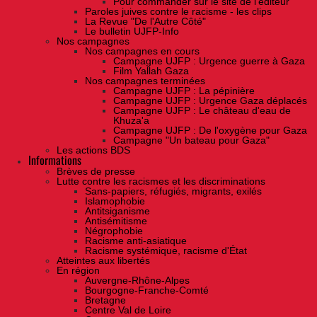
Pour commander sur le site de l'éditeur
Paroles juives contre le racisme - les clips
La Revue "De l'Autre Côté"
Le bulletin UJFP-Info
Nos campagnes
Nos campagnes en cours
Campagne UJFP : Urgence guerre à Gaza
Film Yallah Gaza
Nos campagnes terminées
Campagne UJFP : La pépinière
Campagne UJFP : Urgence Gaza déplacés
Campagne UJFP : Le château d'eau de
Khuza'a
Campagne UJFP : De l'oxygène pour Gaza
Campagne "Un bateau pour Gaza"
Les actions BDS
Informations
Brèves de presse
Lutte contre les racismes et les discriminations
Sans-papiers, réfugiés, migrants, exilés
Islamophobie
Antitsiganisme
Antisémitisme
Négrophobie
Racisme anti-asiatique
Racisme systémique, racisme d'État
Atteintes aux libertés
En région
Auvergne-Rhône-Alpes
Bourgogne-Franche-Comté
Bretagne
Centre Val de Loire