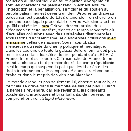
réduction au monstrueux de toute opinion divergente en
sont les opérations de premier rang. Viennent ensuite
l’interdiction et la pénalisation. Témoigner du soutien au
peuple palestinien est devenu un délit. Arborer un drapeau
palestinien est passible de 135€ d’amende – on cherche en
vain une base légale présentable. «
Free Palestine
» est un
graffiti antisémite –
dixit
CNews, devenu arbitre des
élégances en cette matière, signes de temps renversés où
d’actuelles collusions avec des antisémites distribuent les
accusations d’antisémitisme, et d’anciennes collusions
avec
le nazisme
celles de nazisme. Sous l’approbation
silencieuse du reste du champ politique et médiatique.
Dans les couloirs de toute la galaxie Bolloré, on ne doit plus
en finir de se tenir les côtes de rire, pendant qu’à LREM, à
France Inter et sur tous les C Trucmuche de France 5, on
prend la chose au tout premier degré. Le camp républicain,
c’est le camp qui suspend la politique, les libertés et les
droits fondamentaux, le camp soudé dans le racisme anti-
Arabe et dans le mépris des vies non-blanches.
Le monde arabe, et pas seulement lui, observe tout cela, et
tout cela se grave dans la mémoire de ses peuples. Quand
la némésis reviendra, car elle reviendra, les dirigeants
occidentaux, interloqués et bras ballants, de nouveau ne
comprendront rien.
Stupid white men
.