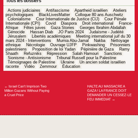
Tous les dossiers
Actions judiciaires
Antifascisme
Apartheid israélien
Ateliers
psychologiques
BlackLivesMatter
Colloque 80 ans Auschwitz
Colonialisme
Cour Internationale de Justice (CIJ)
Cour Pénale
Internationale (CPI)
Covid
Diaspora
Droit international
France-
Afrique
Fêtes juives
Gaza Stories
Georges Ibrahim Abdallah
Génocide
Hassan Diab
JO Paris 2024
Judaïsme - Judéité
Jérusalem
Libertés académiques
Meeting international juif du 30
mars 2024 - Interventions
Mumia Abu-Jamal
Nakba
Nettoyage
ethnique
Nécrologie
Ouvrage UJFP
Pinkwashing
Prisonniers
palestiniens
Proposition de loi Yadan
Pépinière de Gaza
Ramy
Shaath
Refuzniks
Répression
Salah Hamouri
Sanctions
Sionisme - Antisionisme
Tribunal Russell pour la Palestine
Témoignages de Palestine
Ukraine
Un ancien soldat israélien
raconte
Vidéo
Zemmour
Éducation
Navigation
de
l’article
←
Israel Can’t Imprison Two
HALTE AU MASSACRE A
Million Gazans Without Paying
GAZA ! LA FRANCE DOIT
a Cruel Price
DEMANDER UN CESSEZ-LE
FEU IMMEDIAT
→