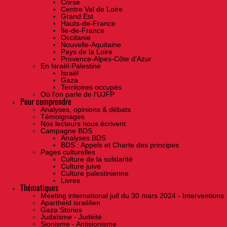
Corse
Centre Val de Loire
Grand Est
Hauts-de-France
Île-de-France
Occitanie
Nouvelle-Aquitaine
Pays de la Loire
Provence-Alpes-Côte d'Azur
En Israël-Palestine
Israël
Gaza
Territoires occupés
Où l'on parle de l'UJFP
Pour comprendre
Analyses, opinions & débats
Témoignages
Nos lecteurs nous écrivent
Campagne BDS
Analyses BDS
BDS : Appels et Charte des principes
Pages culturelles
Culture de la solidarité
Culture juive
Culture palestinienne
Livres
Thématiques
Meeting international juif du 30 mars 2024 - Interventions
Apartheid israélien
Gaza Stories
Judaïsme - Judéité
Sionisme - Antisionisme