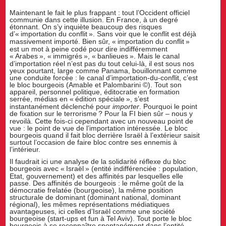
Maintenant le fait le plus frappant : tout l’Occident officiel
communie dans cette illusion. En France, à un degré
étonnant. On s’y inquiète beaucoup des risques
d’«
importation du conflit
». Sans voir que le conflit est déjà
massivement importé. Bien sûr, «
importation du conflit
»
est un mot à peine codé pour dire indifféremment
«
Arabes
», «
immigrés
», «
banlieues
». Mais le canal
d’importation réel n’est pas du tout celui-là, il est sous nos
yeux pourtant, large comme Panama, bouillonnant comme
une conduite forcée : le canal d’importation-du-conflit, c’est
le bloc bourgeois (Amable et Palombarini ©). Tout son
appareil, personnel politique, éditocratie en formation
serrée, médias en «
édition spéciale
», s’est
instantanément déclenché pour
importer
. Pourquoi le point
de fixation sur le terrorisme
? Pour la FI bien sûr – nous y
revoilà. Cette fois-ci cependant avec un nouveau point de
vue : le point de vue de l’importation intéressée. Le bloc
bourgeois quand il fait bloc derrière Israël à l’extérieur saisit
surtout l’occasion de faire bloc contre ses ennemis à
l’intérieur.
Il faudrait ici une analyse de la solidarité réflexe du bloc
bourgeois avec «
Israël
» (entité indifférenciée : population,
Etat, gouvernement) et des affinités par lesquelles elle
passe. Des affinités de bourgeois : le même goût de la
démocratie frelatée (bourgeoise), la même position
structurale de dominant (dominant national, dominant
régional), les mêmes représentations médiatiques
avantageuses, ici celles d’Israël comme une société
bourgeoise (start-ups et fun à Tel Aviv). Tout porte le bloc
bourgeois à se reconnaître spontanément dans l’entité