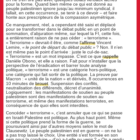
pour la forme. Quand bien même ce qui est donné au
peuple palestinien ignore jusqu’au minimum syndical, il
fallait, en cette occurrence, se tenir à ce devoir – et faire
honte aux prescripteurs de la compassion asymétrique.
Ce manquement, réel, a cependant été saisi et déplacé
pour se transformer dans le débat public en un point de
sommation, d’abjuration même, sur lequel la FI, cette fois,
a entièrement raison de ne pas céder : «
terrorisme
».
«
Terrorisme
» devrait-il être, comme
l’affirme
Vincent
Lemire,
«
le point de départ du débat public
»
? Non. Il n’en
est même pas le point d’arrivée : juste le cul-de-sac.
«
Terrorisme
» est un mot impasse. C’est ce que
rappelle
Danièle Obono, et elle a raison. Fait pour n’installer que la
perspective de l’éradication et barrer toute analyse
politique, «
terrorisme
» est une catégorie hors-politique,
une catégorie qui fait sortir de la politique. La preuve par
Macron : «
unité de la nation
» et dérivés, 8 occurrences en
10 minutes de
brouet
. Suspension des conflits,
neutralisation des différends, décret d’unanimité.
Logiquement : les manifestations de soutien au peuple
palestinien sont des manifestations de soutien au
terrorisme, et même des manifestations terroristes, en
conséquence de quoi elles sont interdites.
Concéder «
terrorisme
», c’est annuler que ce qui se passe
en Israël-Palestine est politique. Au plus haut point. Même
si cette politique prend la forme de la guerre, se
poursuivant ainsi par d’autres moyens selon le mot de
Clausewitz. Le peuple palestinien est en guerre – on ne lui
a pas trop laissé le choix. Une entité s’est formée en son
sein pour la conduire – d’où a-t-elle pu venir
?
«
On a rendu