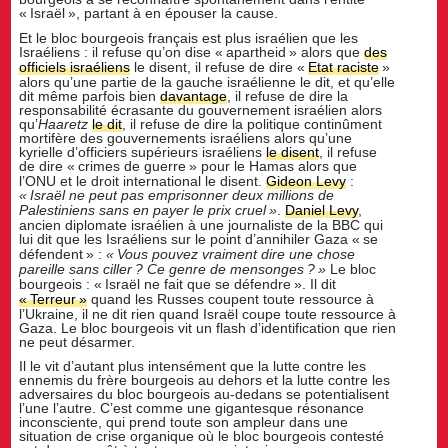
«
Israël
», partant à en épouser la cause.
Et le bloc bourgeois français est plus israélien que les
Israéliens : il refuse qu’on dise «
apartheid
» alors que
des
officiels israéliens
le disent, il refuse de dire «
Etat raciste
»
alors qu’une partie de la gauche israélienne le dit, et qu’elle
dit même parfois bien
davantage
, il refuse de dire la
responsabilité écrasante du gouvernement israélien alors
qu’
Haaretz
le dit
, il refuse de dire la politique continûment
mortifère des gouvernements israéliens alors qu’une
kyrielle d’officiers supérieurs israéliens
le disent
, il refuse
de dire «
crimes de guerre
» pour le Hamas alors que
l’ONU et le droit international le disent.
Gideon Levy
:
«
Israël ne peut pas emprisonner deux millions de
Palestiniens sans en payer le prix cruel
»
.
Daniel Levy
,
ancien diplomate israélien à une journaliste de la BBC qui
lui dit que les Israéliens sur le point d’annihiler Gaza «
se
défendent
» :
«
Vous pouvez vraiment dire une chose
pareille sans ciller
? Ce genre de mensonges
?
»
Le bloc
bourgeois : «
Israël ne fait que se défendre
». Il dit
«
Terreur
»
quand les Russes coupent toute ressource à
l’Ukraine, il ne dit rien quand Israël coupe toute ressource à
Gaza. Le bloc bourgeois vit un flash d’identification que rien
ne peut désarmer.
Il le vit d’autant plus intensément que la lutte contre les
ennemis du frère bourgeois au dehors et la lutte contre les
adversaires du bloc bourgeois au-dedans se potentialisent
l’une l’autre. C’est comme une gigantesque résonance
inconsciente, qui prend toute son ampleur dans une
situation de crise organique où le bloc bourgeois contesté