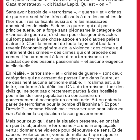
Gaza monstrueux
»
, dit Nadav Lapid. Qui est «
on
»
?
Sans avoir besoin de «
terrorisme
», «
guerre
» et «
crimes
de guerre
» sont hélas très suffisants à dire les combles de
l’horreur. Très suffisants aussi à dire les massacres
abominables de civils. Si dans la guerre, qui est par
principe tuerie, on a forgé sans pléonasme la catégorie de
«
crimes de guerre
», c’est bien pour désigner des actes
qui font passer à une chose atroce en soi d’autres paliers
d’atrocité. C’est le moment de toute façon où il faut faire
revenir l’économie générale de la violence : des crimes qui
entraînent des crimes – des crimes qui ont précédé des
crimes. L’acharnement à faire dire «
terrorisme
» ne
satisfait que des besoins passionnels – et aucune exigence
intellectuelle.
En réalité, «
terrorisme
» et «
crimes de guerre
» sont deux
catégories qui ne cessent de passer l’une dans l’autre, et
ne dessinent aucune antinomie stable. Hiroshima est, à la
lettre, conforme à la définition ONU du terrorisme : tuer des
civils qui ne sont pas directement parties à des hostilités
pour intimider une population ou contraindre un
gouvernement à accomplir un certain acte. A-t-on entendu
parler de terrorisme pour la bombe d’Hiroshima
? Et pour
Dresde
? – comme Hiroshima : terroriser une population
en
vue d’
obtenir la capitulation de son gouvernement.
Mais pour ceux qui, dans la situation présente, en ont fait
un point d’abjuration, «
terrorisme
» a une irremplaçable
vertu : donner une violence pour dépourvue de sens. Et de
causes. Violence pure, venue de nulle part, qui n’appelle
rigoureusement aucune autre action que l’extirpation,