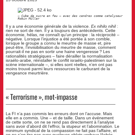
Cube de sucre en feu — avec des cendres comme catalyseur
Robin Müller
Il y a une économie générale de la violence.
Ex nihilo nihil
:
rien ne sort de rien. Il y a toujours des antécédents. Cette
économie, hélas, ne connaît qu’un principe : la réciprocité –
négative. Lorsque l’injustice a été portée à son comble,
lorsque le groupe a connu le meurtre de masse et, pire
peut-être, l’invisibilisation du meurtre de masse, comment
pourrait-il ne pas en sortir une haine vengeresse
? Les
rationalités stratégiques – faire dérailler la normalisation
israélo-arabe, réinstaller le conflit israélo-palestinien sur la
scène internationale –, si elles sont réelles, n’en ont pas
moins trouvé parmi leurs ressources le carburant de la
vengeance meurtrière.
«
Terrorisme
», mot-impasse
La FI n’a pas commis les erreurs dont on l’accuse. Mais
elle en a commis. Une – et de taille. Dans un événement
de cette sorte, on ne se rend pas directement à l’analyse
sans avoir d’abord dit l’effroi, la stupeur et l’abomination. Le
minimum syndical de la compassion ne fait pas l’affaire, et
on ne s’en tire pas avec quelques oblats verbaux lâchés