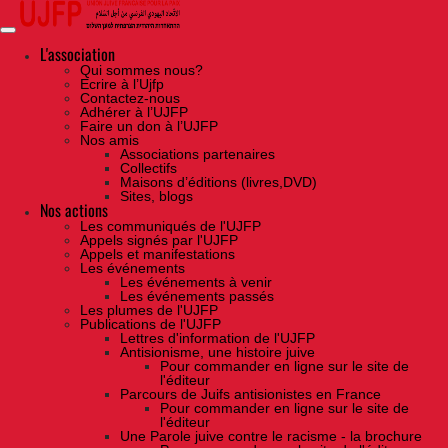
Skip
to
the
content
L'association
Qui sommes nous?
Ecrire à l’Ujfp
Contactez-nous
Adhérer à l’UJFP
Faire un don à l’UJFP
Nos amis
Associations partenaires
Collectifs
Maisons d’éditions (livres,DVD)
Sites, blogs
Nos actions
Les communiqués de l'UJFP
Appels signés par l'UJFP
Appels et manifestations
Les événements
Les événements à venir
Les événements passés
Les plumes de l'UJFP
Publications de l'UJFP
Lettres d'information de l'UJFP
Antisionisme, une histoire juive
Pour commander en ligne sur le site de
l'éditeur
Parcours de Juifs antisionistes en France
Pour commander en ligne sur le site de
l'éditeur
Une Parole juive contre le racisme - la brochure