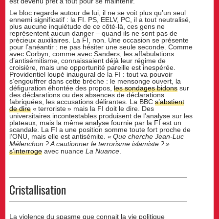
est devenu prêt à tout pour se maintenir.
Le bloc regarde autour de lui, il ne se voit plus qu’un seul
ennemi significatif : la FI. PS, EELV, PC, il a tout neutralisé,
plus aucune inquiétude de ce côté-là, ces gens ne
représentent aucun danger – quand ils ne sont pas de
précieux auxiliaires. La FI, non. Une occasion se présente
pour l’anéantir : ne pas hésiter une seule seconde. Comme
avec Corbyn, comme avec Sanders, les affabulations
d’antisémitisme, connaissaient déjà leur régime de
croisière, mais une opportunité pareille est inespérée.
Providentiel loupé inaugural de la FI : tout va pouvoir
s’engouffrer dans cette brèche : le mensonge ouvert, la
défiguration éhontée des propos,
les sondages bidons
sur
des déclarations ou des absences de déclarations
fabriquées, les accusations délirantes. La BBC
s’abstient
de dire
«
terroriste
» mais la FI doit le dire. Des
universitaires incontestables produisent de l’analyse sur les
plateaux, mais la même analyse fournie par la FI est un
scandale. La FI a une position somme toute fort proche de
l’ONU, mais elle est antisémite.
«
Que cherche Jean-Luc
Mélenchon
? A cautionner le terrorisme islamiste
?
»
s’interroge
avec nuance
La Nuance
.
Cristallisation
La violence du spasme que connait la vie politique