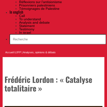
Réflexions sur l’antisionisme
Prisonniers palestiniens
Témoignages de Palestine
In english
Call
To understand
Analysis and debate
Statement
Testimony
In israel
Accueil UJFP
|
Analyses, opinions & débats
Frédéric Lordon : « Catalyse
totalitaire »