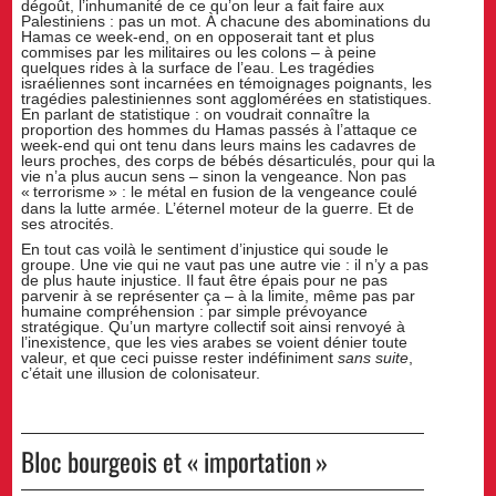
dégoût, l’inhumanité de ce qu’on leur a fait faire aux
Palestiniens : pas un mot. À chacune des abominations du
Hamas ce week-end, on en opposerait tant et plus
commises par les militaires ou les colons – à peine
quelques rides à la surface de l’eau. Les tragédies
israéliennes sont incarnées en témoignages poignants, les
tragédies palestiniennes sont agglomérées en statistiques.
En parlant de statistique : on voudrait connaître la
proportion des hommes du Hamas passés à l’attaque ce
week-end qui ont tenu dans leurs mains les cadavres de
leurs proches, des corps de bébés désarticulés, pour qui la
vie n’a plus aucun sens – sinon la vengeance. Non pas
«
terrorisme
» : le métal en fusion de la vengeance coulé
dans la lutte armée. L’éternel moteur de la guerre. Et de
ses atrocités.
En tout cas voilà le sentiment d’injustice qui soude le
groupe. Une vie qui ne vaut pas une autre vie : il n’y a pas
de plus haute injustice. Il faut être épais pour ne pas
parvenir à se représenter ça – à la limite, même pas par
humaine compréhension : par simple prévoyance
stratégique. Qu’un martyre collectif soit ainsi renvoyé à
l’inexistence, que les vies arabes se voient dénier toute
valeur, et que ceci puisse rester indéfiniment
sans suite
,
c’était une illusion de colonisateur.
Bloc bourgeois et «
importation
»