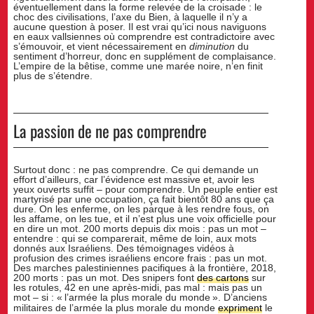
éventuellement dans la forme relevée de la croisade : le
choc des civilisations, l’axe du Bien, à laquelle il n’y a
aucune question à poser. Il est vrai qu’ici nous naviguons
en eaux vallsiennes où comprendre est contradictoire avec
s’émouvoir, et vient nécessairement en
diminution
du
sentiment d’horreur, donc en supplément de complaisance.
L’empire de la bêtise, comme une marée noire, n’en finit
plus de s’étendre.
La passion de ne pas comprendre
Surtout donc : ne pas comprendre. Ce qui demande un
effort d’ailleurs, car l’évidence est massive et, avoir les
yeux ouverts suffit – pour comprendre. Un peuple entier est
martyrisé par une occupation, ça fait bientôt 80 ans que ça
dure. On les enferme, on les parque à les rendre fous, on
les affame, on les tue, et il n’est plus une voix officielle pour
en dire un mot. 200 morts depuis dix mois : pas un mot –
entendre : qui se comparerait, même de loin, aux mots
donnés aux Israéliens. Des témoignages vidéos à
profusion des crimes israéliens encore frais : pas un mot.
Des marches palestiniennes pacifiques à la frontière, 2018,
200 morts : pas un mot. Des snipers font
des cartons
sur
les rotules, 42 en une après-midi, pas mal : mais pas un
mot – si : «
l’armée la plus morale du monde
». D’anciens
militaires de l’armée la plus morale du monde
expriment
le