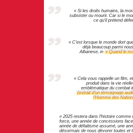
« Si les droits humains, la mor
subsister ou mourir. Car si le mo
ce qu’il prétend défe
« C’est lorsque le monde dort qu
déjà beaucoup parmi nous.
Albanese, in
« Quand le mon
« Cela vous rappelle un film, 
produit dans la vie réel
emblématique du combat inte
(extrait d’un témoignage aud
l’Homme des Nations 
« 2025 restera dans l’histoire comme 
force, une année de concessions face à
année de défaitisme assumé, une anné
désormais de nous dévorer toutes et t