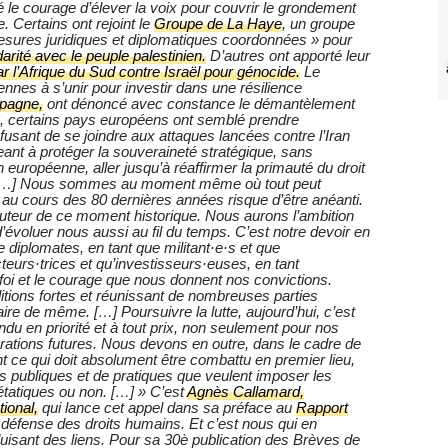
é le courage d’élever la voix pour couvrir le grondement
 Certains ont rejoint le
Groupe de La Haye
, un groupe
esures juridiques et diplomatiques coordonnées » pour
idarité avec le peuple palestinien.
D’autres ont apporté leur
 l’Afrique du Sud contre Israël pour génocide.
Le
nes à s’unir pour investir dans une résilience
spagne,
ont dénoncé avec constance le démantèlement
, certains pays européens ont semblé prendre
usant de se joindre aux attaques lancées contre l’Iran
geant à protéger la souveraineté stratégique, sans
européenne, aller jusqu’à réaffirmer la primauté du droit
ls. […] Nous sommes au moment même où tout peut
it au cours des 80 dernières années risque d’être anéanti.
auteur de ce moment historique. Nous aurons l’ambition
 d’évoluer nous aussi au fil du temps. C’est notre devoir en
e diplomates, en tant que militant·e·s et que
teurs·trices et qu’investisseurs·euses, en tant
i et le courage que nous donnent nos convictions.
tions fortes et réunissant de nombreuses parties
ire de même. […] Poursuivre la lutte, aujourd’hui, c’est
ndu en priorité et à tout prix, non seulement pour nos
rations futures. Nous devons en outre, dans le cadre de
t ce qui doit absolument être combattu en premier lieu,
ues publiques et de pratiques que veulent imposer les
 étatiques ou non. […] » C’est
Agnès Callamard,
ional,
qui lance cet appel dans sa préface au
Rapport
 défense des droits humains. Et c’est nous qui en
duisant des liens. Pour sa 30è publication des Brèves de