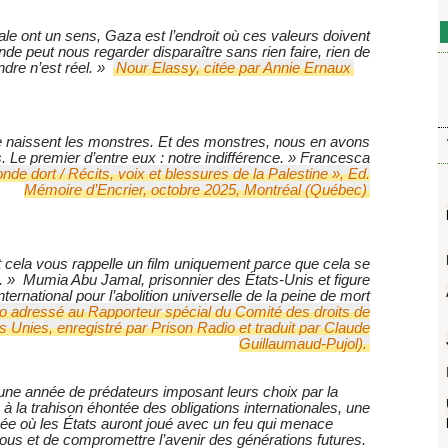
ale ont un sens, Gaza est l’endroit où ces valeurs doivent
nde peut nous regarder disparaître sans rien faire, rien de
ndre n’est réel. »
Nour Elassy, citée par Annie Ernaux
e naissent les monstres. Et des monstres, nous en avons
 Le premier d’entre eux : notre indifférence. » Francesca
de dort / Récits, voix et blessures de la Palestine », Ed.
Mémoire d’Encrier, octobre 2025, Montréal (Québec)
et cela vous rappelle un film uniquement parce que cela se
le. » Mumia Abu Jamal, prisonnier des États-Unis et figure
rnational pour l’abolition universelle de la peine de mort
io adressé au Rapporteur spécial du Comité des droits de
Unies, enregistré par Prison Radio et traduit par Claude
Guillaumaud-Pujol).
une année de prédateurs imposant leurs choix par la
 la trahison éhontée des obligations internationales, une
e où les États auront joué avec un feu qui menace
ous et de compromettre l’avenir des générations futures.