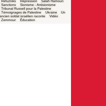
Refuzniks
Répression
Salah Hamouri
Sanctions
Sionisme - Antisionisme
Tribunal Russell pour la Palestine
Témoignages de Palestine
Ukraine
Un
ancien soldat israélien raconte
Vidéo
Zemmour
Éducation