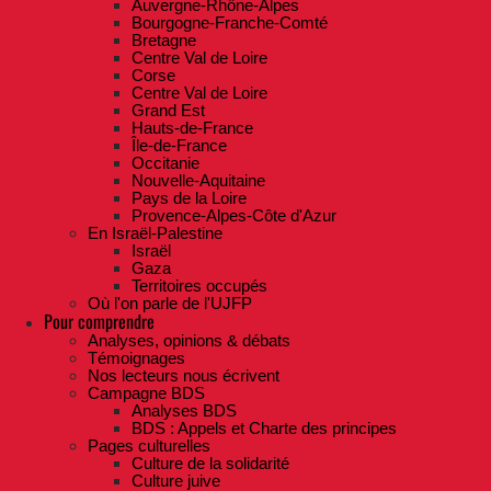
Auvergne-Rhône-Alpes
Bourgogne-Franche-Comté
Bretagne
Centre Val de Loire
Corse
Centre Val de Loire
Grand Est
Hauts-de-France
Île-de-France
Occitanie
Nouvelle-Aquitaine
Pays de la Loire
Provence-Alpes-Côte d'Azur
En Israël-Palestine
Israël
Gaza
Territoires occupés
Où l'on parle de l'UJFP
Pour comprendre
Analyses, opinions & débats
Témoignages
Nos lecteurs nous écrivent
Campagne BDS
Analyses BDS
BDS : Appels et Charte des principes
Pages culturelles
Culture de la solidarité
Culture juive