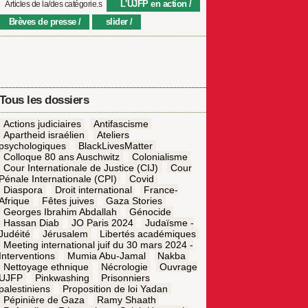
L'UJFP en action
Articles de la/des catégorie.s
Brèves de presse
slider
Tous les dossiers
Actions judiciaires
Antifascisme
Apartheid israélien
Ateliers
psychologiques
BlackLivesMatter
Colloque 80 ans Auschwitz
Colonialisme
Cour Internationale de Justice (CIJ)
Cour
Pénale Internationale (CPI)
Covid
Diaspora
Droit international
France-
Afrique
Fêtes juives
Gaza Stories
Georges Ibrahim Abdallah
Génocide
Hassan Diab
JO Paris 2024
Judaïsme -
Judéité
Jérusalem
Libertés académiques
Meeting international juif du 30 mars 2024 -
Interventions
Mumia Abu-Jamal
Nakba
Nettoyage ethnique
Nécrologie
Ouvrage
UJFP
Pinkwashing
Prisonniers
palestiniens
Proposition de loi Yadan
Pépinière de Gaza
Ramy Shaath