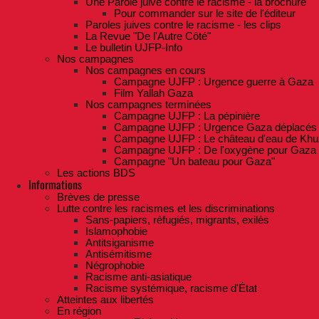
Une Parole juive contre le racisme - la brochure
Pour commander sur le site de l'éditeur
Paroles juives contre le racisme - les clips
La Revue "De l'Autre Côté"
Le bulletin UJFP-Info
Nos campagnes
Nos campagnes en cours
Campagne UJFP : Urgence guerre à Gaza
Film Yallah Gaza
Nos campagnes terminées
Campagne UJFP : La pépinière
Campagne UJFP : Urgence Gaza déplacés
Campagne UJFP : Le château d'eau de Khu
Campagne UJFP : De l'oxygène pour Gaza
Campagne "Un bateau pour Gaza"
Les actions BDS
Informations
Brèves de presse
Lutte contre les racismes et les discriminations
Sans-papiers, réfugiés, migrants, exilés
Islamophobie
Antitsiganisme
Antisémitisme
Négrophobie
Racisme anti-asiatique
Racisme systémique, racisme d'État
Atteintes aux libertés
En région