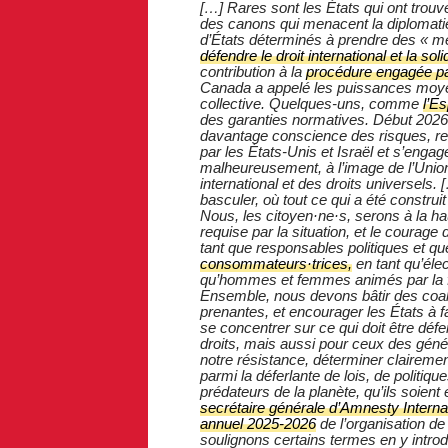
[…] Rares sont les États qui ont trouv
des canons qui menacent la diplomatie.
d’États déterminés à prendre des « m
défendre le droit international et la sol
contribution à la
procédure engagée par
Canada a appelé les puissances moyen
collective. Quelques-uns, comme
l’E
des garanties normatives. Début 2026
davantage conscience des risques, ref
par les États-Unis et Israël et s’enga
malheureusement, à l’image de l’Union 
international et des droits universe
basculer, où tout ce qui a été constru
Nous, les citoyen·ne·s, serons à la h
requise par la situation, et le courage
tant que responsables politiques et qu
consommateurs·trices,
en tant qu’élec
qu’hommes et femmes animés par la fo
Ensemble, nous devons bâtir des coali
prenantes, et encourager les États à fa
se concentrer sur ce qui doit être défe
droits, mais aussi pour ceux des géné
notre résistance, déterminer clairemen
parmi la déferlante de lois, de politiq
prédateurs de la planète, qu’ils soient
secrétaire générale d’Amnesty Internat
annuel 2025-2026
de l’organisation de
soulignons certains termes en y intro