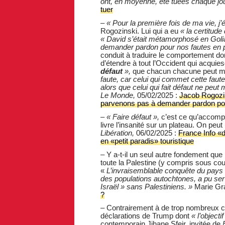
ont, en moyenne, été tuées chaque jo
tuer
–
« Pour la première fois de ma vie, j’é
Rogozinski. Lui qui a eu
« la certitude 
« David s’était métamorphosé en Gol
demander pardon pour nos fautes en 
conduit à traduire le comportement dom
d’étendre à tout l’Occident qui acquie
défaut
»,
que chacun chacune peut m
faute, car celui qui commet cette faute 
alors que celui qui fait défaut ne peu
Le Monde,
05/02/2025 :
Jacob Rogozin
parvenons pas à demander pardon po
–
« Faire défaut »,
c’est ce qu’accompl
livre l’insanité sur un plateau. On peut
Libération,
06/02/2025 :
France Info «
en «petit paradis» touristique
–
Y a-t-il un seul autre fondement que 
toute la Palestine (y compris sous co
«
L’invraisemblable conquête du pays 
des populations autochtones, a pu serv
Israël » sans Palestiniens. »
Marie Gr
?
– Contrairement à de trop nombreux co
déclarations de Trump dont
« l’objecti
contemporain Jihane Sfeir, invitée de