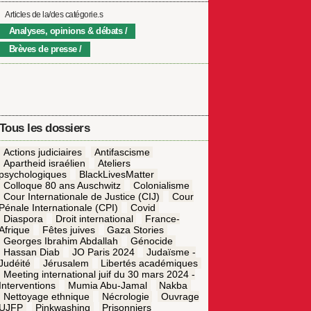
Articles de la/des catégorie.s
Analyses, opinions & débats
Brèves de presse
Tous les dossiers
Actions judiciaires
Antifascisme
Apartheid israélien
Ateliers
psychologiques
BlackLivesMatter
Colloque 80 ans Auschwitz
Colonialisme
Cour Internationale de Justice (CIJ)
Cour
Pénale Internationale (CPI)
Covid
Diaspora
Droit international
France-
Afrique
Fêtes juives
Gaza Stories
Georges Ibrahim Abdallah
Génocide
Hassan Diab
JO Paris 2024
Judaïsme -
Judéité
Jérusalem
Libertés académiques
Meeting international juif du 30 mars 2024 -
Interventions
Mumia Abu-Jamal
Nakba
Nettoyage ethnique
Nécrologie
Ouvrage
UJFP
Pinkwashing
Prisonniers