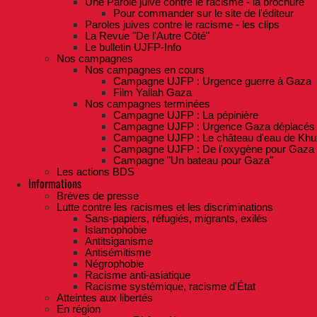
Une Parole juive contre le racisme - la brochure
Pour commander sur le site de l'éditeur
Paroles juives contre le racisme - les clips
La Revue "De l'Autre Côté"
Le bulletin UJFP-Info
Nos campagnes
Nos campagnes en cours
Campagne UJFP : Urgence guerre à Gaza
Film Yallah Gaza
Nos campagnes terminées
Campagne UJFP : La pépinière
Campagne UJFP : Urgence Gaza déplacés
Campagne UJFP : Le château d'eau de Khu
Campagne UJFP : De l'oxygène pour Gaza
Campagne "Un bateau pour Gaza"
Les actions BDS
Informations
Brèves de presse
Lutte contre les racismes et les discriminations
Sans-papiers, réfugiés, migrants, exilés
Islamophobie
Antitsiganisme
Antisémitisme
Négrophobie
Racisme anti-asiatique
Racisme systémique, racisme d'État
Atteintes aux libertés
En région