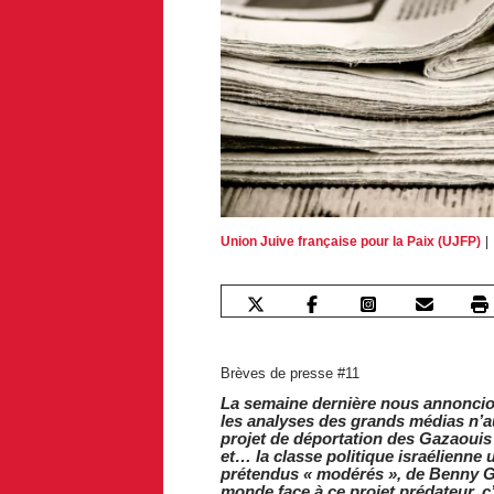
Union Juive française pour la Paix (UJFP)
Brèves de presse #11
La semaine dernière nous annoncion
les analyses des grands médias n’au
projet de déportation des Gazaoui
et… la classe politique israélienn
prétendus « modérés », de Benny Gan
monde face à ce projet prédateur, c