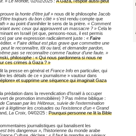
ur. » Le Monde,
02/02/2025
:
A Gaza, l’espoir aussi peut
prouve la honte d’être juif »
nous dit le philosophe Jacob
d’être toujours du bon côté »
s’est rendu compte que
iath »
au point d’annihiler le sens de la prière.
« Comment
priant avec ceux qui approuvent un massacre ? »
Cela le
inant en Israël (et que, pensons-nous, il est permis
sce) par une expression radicalement juste :
«
Faire
éditer.
« Faire défaut est plus grave que commettre une
peut le reconnaître, tôt ou tard, et demander pardon,
t même pas se reconnaître comme l’auteur d’une faute. »
ski, philosophe : « Qui nous pardonnera si nous ne
ur ces crimes à Gaza ? »
it la presse en général et
France Info
en particulier, qui
 lire les détails de ce « journalisme » vautour dans
déplore» et supprime une séquence qui imaginait Gaza
la prédation dans la revendication d’Israël à occuper
uvert de promotion immobilière) ? Pas même biblique :
de Canaan par les Hébreux, suivie de l’extermination
ir à légitimer les croisades ou l’existence d’un « Grand
and,
La Croix,
04/02/25 :
Pourquoi personne ne lit la Bible
mmentaires journalistiques qui banalisent les
f est très dangereux »,
l’historienne du monde arabe
France Culture,
déclare :
« Il faut le prendre au sérieux