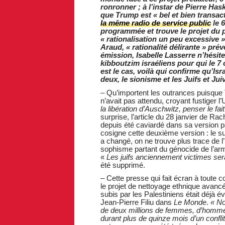
ronronner ; à l’instar de Pierre Has
que Trump est « bel et bien transact
la même radio de service public
le 6
programmée et trouve le projet du p
« rationalisation un peu excessive 
Araud, « rationalité délirante » pr
émission, Isabelle Lasserre n’hésite
kibboutzim israéliens pour qui le 7 o
est le cas, voilà qui confirme qu’I
deux, le sionisme et les Juifs et J
– Qu’importent les outrances puisque
n’avait pas attendu, croyant fustiger 
la libération d’Auschwitz, penser le fa
surprise, l’article du 28 janvier de Ra
depuis été caviardé dans sa version p
cosigne cette deuxième version : le su
a changé, on ne trouve plus trace de l’i
sophisme partant du génocide de l’arm
«
Les juifs anciennement victimes se
été supprimé.
–
Cette presse qui fait écran à toute 
le projet de nettoyage ethnique avanc
subis par les Palestiniens était déjà é
Jean-Pierre Filiu dans
Le Monde
.
« No
de deux millions de femmes, d’hommes
durant plus de quinze mois d’un confli