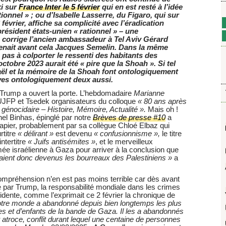
ki sur
France Inter le 5 février
qui en est resté à l’idée
ionnel » ; ou d’Isabelle Lasserre, du Figaro, qui sur
 février, affiche sa complicité avec l’éradication
résident états-unien « rationnel » – une
» corrige l’ancien ambassadeur à Tel Aviv Gérard
évenait avant cela Jacques Semelin. Dans la même
 pas à colporter le ressenti des habitants des
ctobre 2023 aurait été « pire que la Shoah ». Si tel
sraël et la mémoire de la Shoah font ontologiquement
uives ontologiquement deux aussi.
 Trump a ouvert la porte. L’hebdomadaire
Marianne
l’UJFP et Tsedek organisateurs du colloque
« 80 ans après
it génocidaire – Histoire, Mémoire, Actualité ».
Mais oh !
chel Binhas, épinglé par notre
Brèves de presse #10
a
apier, probablement par sa collègue Chloé Elbaz qui
rtitre
« délirant »
est devenu
« confusionnisme »,
le titre
ntertitre
« Juifs antisémites »
, et le merveilleux
ée israélienne à Gaza pour arriver à la conclusion que
raient donc devenus les bourreaux des Palestiniens »
a
compréhension n’en est pas moins terrible car dès avant
é par Trump, la responsabilité mondiale dans les crimes
vidente, comme l’exprimait ce 2 février la chronique de
tre monde a abandonné depuis bien longtemps les plus
 et d’enfants de la bande de Gaza. Il les a abandonnés
t atroce, conflit durant lequel une centaine de personnes