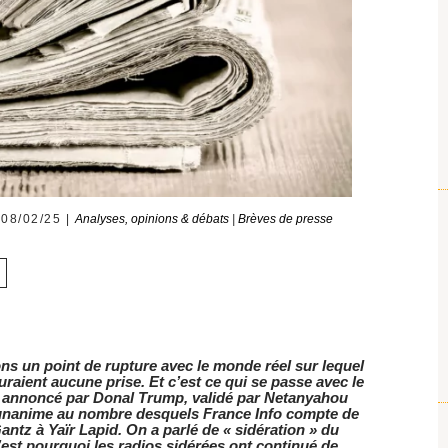
08/02/25
Analyses, opinions & débats
|
Brèves de presse
s un point de rupture avec le monde réel sur lequel
raient aucune prise. Et c’est ce qui se passe avec le
s annoncé par Donal Trump, validé par Netanyahou
e unanime au nombre desquels France Info compte de
tz à Yaïr Lapid. On a parlé de « sidération » du
’est pourquoi les radios sidérées ont continué de