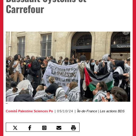
Carrefour
Comité Palestine Sciences Po
05/10/24
Île-de-France
|
Les actions BDS