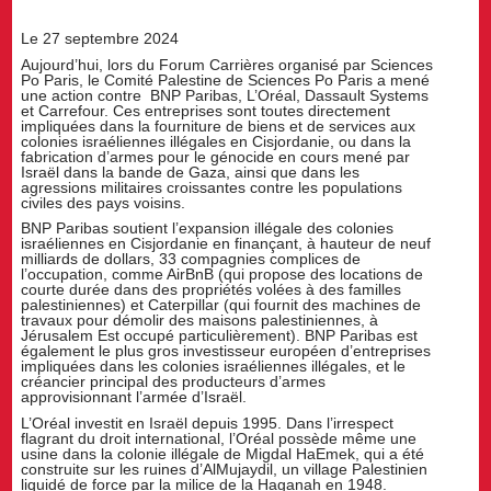
Le 27 septembre 2024
Aujourd’hui, lors du Forum Carrières organisé par Sciences
Po Paris, le Comité Palestine de Sciences Po Paris a mené
une action contre BNP Paribas, L’Oréal, Dassault Systems
et Carrefour. Ces entreprises sont toutes directement
impliquées dans la fourniture de biens et de services aux
colonies israéliennes illégales en Cisjordanie, ou dans la
fabrication d’armes pour le génocide en cours mené par
Israël dans la bande de Gaza, ainsi que dans les
agressions militaires croissantes contre les populations
civiles des pays voisins.
BNP Paribas soutient l’expansion illégale des colonies
israéliennes en Cisjordanie en finançant, à hauteur de neuf
milliards de dollars, 33 compagnies complices de
l’occupation, comme AirBnB (qui propose des locations de
courte durée dans des propriétés volées à des familles
palestiniennes) et Caterpillar (qui fournit des machines de
travaux pour démolir des maisons palestiniennes, à
Jérusalem Est occupé particulièrement). BNP Paribas est
également le plus gros investisseur européen d’entreprises
impliquées dans les colonies israéliennes illégales, et le
créancier principal des producteurs d’armes
approvisionnant l’armée d’Israël.
L’Oréal investit en Israël depuis 1995. Dans l’irrespect
flagrant du droit international, l’Oréal possède même une
usine dans la colonie illégale de Migdal HaEmek, qui a été
construite sur les ruines d’AlMujaydil, un village Palestinien
liquidé de force par la milice de la Haganah en 1948.