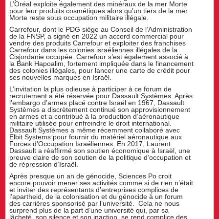
L’Oréal exploite également des minéraux de la mer Morte
pour leur produits cosmétiques alors qu’un tiers de la mer
Morte reste sous occupation militaire illégale.
Carrefour, dont le PDG siège au Conseil de l’Administration
de la FNSP, a signé en 2022 un accord commercial pour
vendre des produits Carrefour et exploiter des franchises
Carrefour dans les colonies israéliennes illégales de la
Cisjordanie occupée. Carrefour s’est également associé à
la Bank Hapoalim, fortement impliquée dans le financement
des colonies illégales, pour lancer une carte de crédit pour
ses nouvelles marques en Israël.
L’invitation la plus odieuse à participer à ce forum de
recrutement a été réservée pour Dassault Systèmes. Après
l’embargo d’armes placé contre Israël en 1967, Dassault
Systèmes a discrètement continué son approvisionnement
en armes et a contribué à la production d’aéronautique
militaire utilisée pour enfreindre le droit international.
Dassault Systèmes a même récemment collaboré avec
Elbit Systems pour fournir du matériel aéronautique aux
Forces d’Occupation Israéliennes. En 2017, Laurent
Dassault a réaffirmé son soutien économique à Israël, une
preuve claire de son soutien de la politique d’occupation et
de répression d’Israël.
Après presque un an de génocide, Sciences Po croit
encore pouvoir mener ses activités comme si de rien n’était
et inviter des représentants d’entreprises complices de
l’apartheid, de la colonisation et du génocide à un forum
des carrières sponsorisé par l’université. Cela ne nous
surprend plus de la part d’une université qui, par sa
lâcheté, son silence et son inaction, se rend complice des