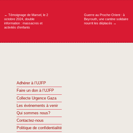
Navigation
de
l’article
←
Témoignage de Marsel, le 2
Guerre au Proche-Orient : à
octobre 2024, double
Beyrouth, une cantine solidaire
information : massacres et
nourrit les déplacés
→
activités d’enfants
Adhérer à l’UJFP
Faire un don à l’UJFP
Collecte Urgence Gaza
Les événements à venir
Qui sommes nous?
Contactez-nous
Politique de confidentialité