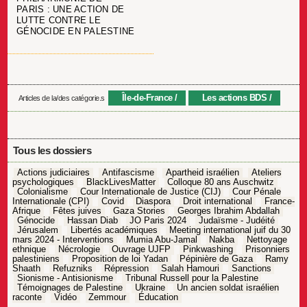
PARIS : UNE ACTION DE
LUTTE CONTRE LE
GÉNOCIDE EN PALESTINE
Île-de-France
Les actions BDS
Articles de la/des catégorie.s
Tous les dossiers
Actions judiciaires
Antifascisme
Apartheid israélien
Ateliers
psychologiques
BlackLivesMatter
Colloque 80 ans Auschwitz
Colonialisme
Cour Internationale de Justice (CIJ)
Cour Pénale
Internationale (CPI)
Covid
Diaspora
Droit international
France-
Afrique
Fêtes juives
Gaza Stories
Georges Ibrahim Abdallah
Génocide
Hassan Diab
JO Paris 2024
Judaïsme - Judéité
Jérusalem
Libertés académiques
Meeting international juif du 30
mars 2024 - Interventions
Mumia Abu-Jamal
Nakba
Nettoyage
ethnique
Nécrologie
Ouvrage UJFP
Pinkwashing
Prisonniers
palestiniens
Proposition de loi Yadan
Pépinière de Gaza
Ramy
Shaath
Refuzniks
Répression
Salah Hamouri
Sanctions
Sionisme - Antisionisme
Tribunal Russell pour la Palestine
Témoignages de Palestine
Ukraine
Un ancien soldat israélien
raconte
Vidéo
Zemmour
Éducation