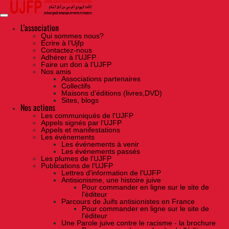
Skip
to
the
content
L'association
Qui sommes nous?
Ecrire à l’Ujfp
Contactez-nous
Adhérer à l’UJFP
Faire un don à l’UJFP
Nos amis
Associations partenaires
Collectifs
Maisons d’éditions (livres,DVD)
Sites, blogs
Nos actions
Les communiqués de l'UJFP
Appels signés par l'UJFP
Appels et manifestations
Les événements
Les événements à venir
Les événements passés
Les plumes de l'UJFP
Publications de l'UJFP
Lettres d'information de l'UJFP
Antisionisme, une histoire juive
Pour commander en ligne sur le site de
l'éditeur
Parcours de Juifs antisionistes en France
Pour commander en ligne sur le site de
l'éditeur
Une Parole juive contre le racisme - la brochure