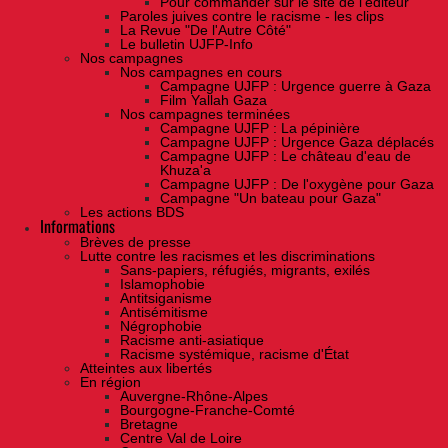
Pour commander sur le site de l'éditeur
Paroles juives contre le racisme - les clips
La Revue "De l'Autre Côté"
Le bulletin UJFP-Info
Nos campagnes
Nos campagnes en cours
Campagne UJFP : Urgence guerre à Gaza
Film Yallah Gaza
Nos campagnes terminées
Campagne UJFP : La pépinière
Campagne UJFP : Urgence Gaza déplacés
Campagne UJFP : Le château d'eau de
Khuza'a
Campagne UJFP : De l'oxygène pour Gaza
Campagne "Un bateau pour Gaza"
Les actions BDS
Informations
Brèves de presse
Lutte contre les racismes et les discriminations
Sans-papiers, réfugiés, migrants, exilés
Islamophobie
Antitsiganisme
Antisémitisme
Négrophobie
Racisme anti-asiatique
Racisme systémique, racisme d'État
Atteintes aux libertés
En région
Auvergne-Rhône-Alpes
Bourgogne-Franche-Comté
Bretagne
Centre Val de Loire