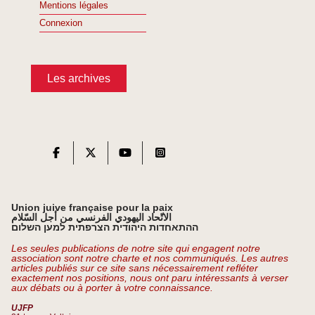
Mentions légales
Connexion
Les archives
Union juive française pour la paix
الاتّحاد اليهودي الفرنسي من أجل السّلام
ההתאחדות היהודית הצרפתית למען השלום
Les seules publications de notre site qui engagent notre
association sont notre charte et nos communiqués. Les autres
articles publiés sur ce site sans nécessairement refléter
exactement nos positions, nous ont paru intéressants à verser
aux débats ou à porter à votre connaissance.
UJFP