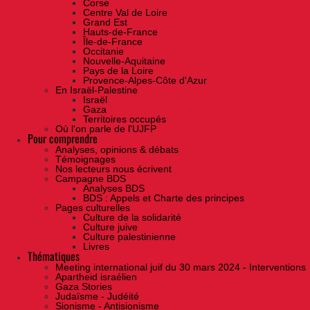
Corse
Centre Val de Loire
Grand Est
Hauts-de-France
Île-de-France
Occitanie
Nouvelle-Aquitaine
Pays de la Loire
Provence-Alpes-Côte d'Azur
En Israël-Palestine
Israël
Gaza
Territoires occupés
Où l'on parle de l'UJFP
Pour comprendre
Analyses, opinions & débats
Témoignages
Nos lecteurs nous écrivent
Campagne BDS
Analyses BDS
BDS : Appels et Charte des principes
Pages culturelles
Culture de la solidarité
Culture juive
Culture palestinienne
Livres
Thématiques
Meeting international juif du 30 mars 2024 - Interventions
Apartheid israélien
Gaza Stories
Judaïsme - Judéité
Sionisme - Antisionisme