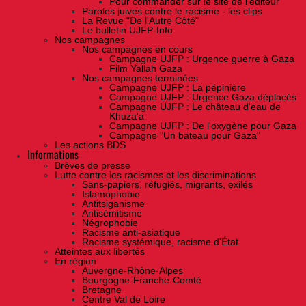
Pour commander sur le site de l'éditeur
Paroles juives contre le racisme - les clips
La Revue "De l'Autre Côté"
Le bulletin UJFP-Info
Nos campagnes
Nos campagnes en cours
Campagne UJFP : Urgence guerre à Gaza
Film Yallah Gaza
Nos campagnes terminées
Campagne UJFP : La pépinière
Campagne UJFP : Urgence Gaza déplacés
Campagne UJFP : Le château d'eau de
Khuza'a
Campagne UJFP : De l'oxygène pour Gaza
Campagne "Un bateau pour Gaza"
Les actions BDS
Informations
Brèves de presse
Lutte contre les racismes et les discriminations
Sans-papiers, réfugiés, migrants, exilés
Islamophobie
Antitsiganisme
Antisémitisme
Négrophobie
Racisme anti-asiatique
Racisme systémique, racisme d'État
Atteintes aux libertés
En région
Auvergne-Rhône-Alpes
Bourgogne-Franche-Comté
Bretagne
Centre Val de Loire