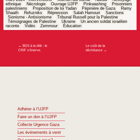
ethnique
Nécrologie
Ouvrage UJFP
Pinkwashing
Prisonniers
palestiniens
Proposition de loi Yadan
Pépinière de Gaza
Ramy
Shaath
Refuzniks
Répression
Salah Hamouri
Sanctions
Sionisme - Antisionisme
Tribunal Russell pour la Palestine
Témoignages de Palestine
Ukraine
Un ancien soldat israélien
raconte
Vidéo
Zemmour
Éducation
Navigation
de
l’article
←
BDS à la télé : le
Le coût de la
CRIF s’énerve.
déchéance
→
Adhérer à l’UJFP
Faire un don à l’UJFP
Collecte Urgence Gaza
Les événements à venir