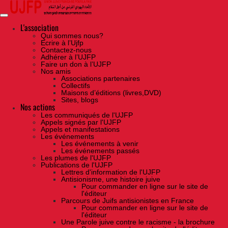
Skip
to
the
content
L'association
Qui sommes nous?
Ecrire à l’Ujfp
Contactez-nous
Adhérer à l’UJFP
Faire un don à l’UJFP
Nos amis
Associations partenaires
Collectifs
Maisons d’éditions (livres,DVD)
Sites, blogs
Nos actions
Les communiqués de l'UJFP
Appels signés par l'UJFP
Appels et manifestations
Les événements
Les événements à venir
Les événements passés
Les plumes de l'UJFP
Publications de l'UJFP
Lettres d'information de l'UJFP
Antisionisme, une histoire juive
Pour commander en ligne sur le site de
l'éditeur
Parcours de Juifs antisionistes en France
Pour commander en ligne sur le site de
l'éditeur
Une Parole juive contre le racisme - la brochure