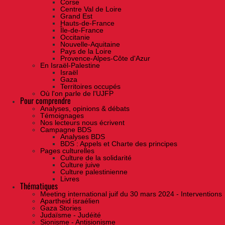
Corse
Centre Val de Loire
Grand Est
Hauts-de-France
Île-de-France
Occitanie
Nouvelle-Aquitaine
Pays de la Loire
Provence-Alpes-Côte d'Azur
En Israël-Palestine
Israël
Gaza
Territoires occupés
Où l'on parle de l'UJFP
Pour comprendre
Analyses, opinions & débats
Témoignages
Nos lecteurs nous écrivent
Campagne BDS
Analyses BDS
BDS : Appels et Charte des principes
Pages culturelles
Culture de la solidarité
Culture juive
Culture palestinienne
Livres
Thématiques
Meeting international juif du 30 mars 2024 - Interventions
Apartheid israélien
Gaza Stories
Judaïsme - Judéité
Sionisme - Antisionisme