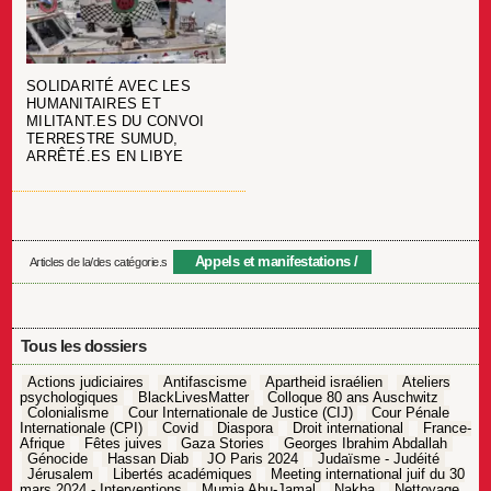
SOLIDARITÉ AVEC LES
HUMANITAIRES ET
MILITANT.ES DU CONVOI
TERRESTRE SUMUD,
ARRÊTÉ.ES EN LIBYE
Appels et manifestations
Articles de la/des catégorie.s
Tous les dossiers
Actions judiciaires
Antifascisme
Apartheid israélien
Ateliers
psychologiques
BlackLivesMatter
Colloque 80 ans Auschwitz
Colonialisme
Cour Internationale de Justice (CIJ)
Cour Pénale
Internationale (CPI)
Covid
Diaspora
Droit international
France-
Afrique
Fêtes juives
Gaza Stories
Georges Ibrahim Abdallah
Génocide
Hassan Diab
JO Paris 2024
Judaïsme - Judéité
Jérusalem
Libertés académiques
Meeting international juif du 30
mars 2024 - Interventions
Mumia Abu-Jamal
Nakba
Nettoyage