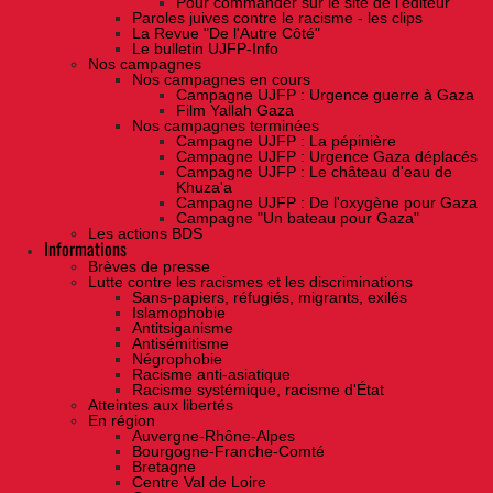
Pour commander sur le site de l'éditeur
Paroles juives contre le racisme - les clips
La Revue "De l'Autre Côté"
Le bulletin UJFP-Info
Nos campagnes
Nos campagnes en cours
Campagne UJFP : Urgence guerre à Gaza
Film Yallah Gaza
Nos campagnes terminées
Campagne UJFP : La pépinière
Campagne UJFP : Urgence Gaza déplacés
Campagne UJFP : Le château d'eau de
Khuza'a
Campagne UJFP : De l'oxygène pour Gaza
Campagne "Un bateau pour Gaza"
Les actions BDS
Informations
Brèves de presse
Lutte contre les racismes et les discriminations
Sans-papiers, réfugiés, migrants, exilés
Islamophobie
Antitsiganisme
Antisémitisme
Négrophobie
Racisme anti-asiatique
Racisme systémique, racisme d'État
Atteintes aux libertés
En région
Auvergne-Rhône-Alpes
Bourgogne-Franche-Comté
Bretagne
Centre Val de Loire