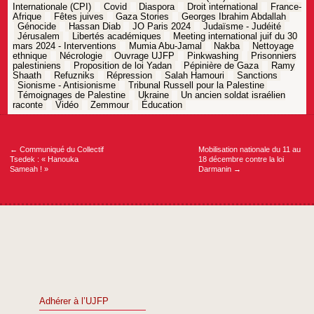
Internationale (CPI)
Covid
Diaspora
Droit international
France-
Afrique
Fêtes juives
Gaza Stories
Georges Ibrahim Abdallah
Génocide
Hassan Diab
JO Paris 2024
Judaïsme - Judéité
Jérusalem
Libertés académiques
Meeting international juif du 30
mars 2024 - Interventions
Mumia Abu-Jamal
Nakba
Nettoyage
ethnique
Nécrologie
Ouvrage UJFP
Pinkwashing
Prisonniers
palestiniens
Proposition de loi Yadan
Pépinière de Gaza
Ramy
Shaath
Refuzniks
Répression
Salah Hamouri
Sanctions
Sionisme - Antisionisme
Tribunal Russell pour la Palestine
Témoignages de Palestine
Ukraine
Un ancien soldat israélien
raconte
Vidéo
Zemmour
Éducation
Navigation
de
l’article
←
Communiqué du Collectif
Mobilisation nationale du 11 au
Tsedek : « Hanouka
18 décembre contre la loi
Sameah ! »
Darmanin
→
Adhérer à l’UJFP