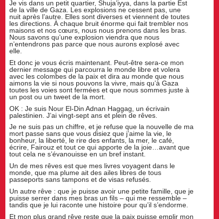
Je vis dans un petit quartier, Shuja’iyya, dans la partie Est
de la ville de Gaza. Les explosions ne cessent pas, une
nuit après l’autre. Elles sont diverses et viennent de toutes
les directions. À chaque bruit énorme qui fait trembler nos
maisons et nos cœurs, nous nous prenons dans les bras.
Nous savons qu’une explosion viendra que nous
n’entendrons pas parce que nous aurons explosé avec
elle.
Et donc je vous écris maintenant. Peut-être sera-ce mon
dernier message qui parcourra le monde libre et volera
avec les colombes de la paix et dira au monde que nous
aimons la vie si nous pouvons la vivre, mais qu’à Gaza
toutes les voies sont fermées et que nous sommes juste à
un post ou un tweet de la mort.
OK : Je suis Nour El-Din Adnan Haggag, un écrivain
palestinien. J’ai vingt-sept ans et plein de rêves.
Je ne suis pas un chiffre, et je refuse que la nouvelle de ma
mort passe sans que vous disiez que j’aime la vie, le
bonheur, la liberté, le rire des enfants, la mer, le café,
écrire, Fairouz et tout ce qui apporte de la joie…avant que
tout cela ne s’évanouisse en un bref instant.
Un de mes rêves est que mes livres voyagent dans le
monde, que ma plume ait des ailes libres de tous
passeports sans tampons et de visas refusés.
Un autre rêve : que je puisse avoir une petite famille, que je
puisse serrer dans mes bras un fils – qui me ressemble –
tandis que je lui raconte une histoire pour qu’il s’endorme.
Et mon plus grand rêve reste que la paix puisse emplir mon