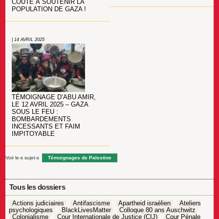
COÛTE À SOUTENIR LA
POPULATION DE GAZA !
| 14 AVRIL 2025
TÉMOIGNAGE D’ABU AMIR,
LE 12 AVRIL 2025 – GAZA
SOUS LE FEU :
BOMBARDEMENTS
INCESSANTS ET FAIM
IMPITOYABLE
Voir le-s sujet-s
Témoignages de Palestine
Tous les dossiers
Actions judiciaires
Antifascisme
Apartheid israélien
Ateliers
psychologiques
BlackLivesMatter
Colloque 80 ans Auschwitz
Colonialisme
Cour Internationale de Justice (CIJ)
Cour Pénale