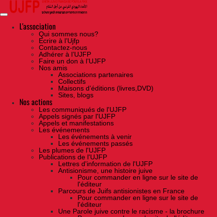
Skip
to
the
content
L'association
Qui sommes nous?
Ecrire à l’Ujfp
Contactez-nous
Adhérer à l’UJFP
Faire un don à l’UJFP
Nos amis
Associations partenaires
Collectifs
Maisons d’éditions (livres,DVD)
Sites, blogs
Nos actions
Les communiqués de l'UJFP
Appels signés par l'UJFP
Appels et manifestations
Les événements
Les événements à venir
Les événements passés
Les plumes de l'UJFP
Publications de l'UJFP
Lettres d'information de l'UJFP
Antisionisme, une histoire juive
Pour commander en ligne sur le site de
l'éditeur
Parcours de Juifs antisionistes en France
Pour commander en ligne sur le site de
l'éditeur
Une Parole juive contre le racisme - la brochure