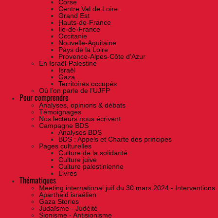
Corse
Centre Val de Loire
Grand Est
Hauts-de-France
Île-de-France
Occitanie
Nouvelle-Aquitaine
Pays de la Loire
Provence-Alpes-Côte d'Azur
En Israël-Palestine
Israël
Gaza
Territoires occupés
Où l'on parle de l'UJFP
Pour comprendre
Analyses, opinions & débats
Témoignages
Nos lecteurs nous écrivent
Campagne BDS
Analyses BDS
BDS : Appels et Charte des principes
Pages culturelles
Culture de la solidarité
Culture juive
Culture palestinienne
Livres
Thématiques
Meeting international juif du 30 mars 2024 - Interventions
Apartheid israélien
Gaza Stories
Judaïsme - Judéité
Sionisme - Antisionisme