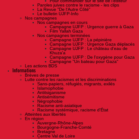
Pour commander sur le site de l'éditeur
Paroles juives contre le racisme - les clips
La Revue "De l'Autre Côté"
Le bulletin UJFP-Info
Nos campagnes
Nos campagnes en cours
Campagne UJFP : Urgence guerre à Gaza
Film Yallah Gaza
Nos campagnes terminées
Campagne UJFP : La pépinière
Campagne UJFP : Urgence Gaza déplacés
Campagne UJFP : Le château d'eau de
Khuza'a
Campagne UJFP : De l'oxygène pour Gaza
Campagne "Un bateau pour Gaza"
Les actions BDS
Informations
Brèves de presse
Lutte contre les racismes et les discriminations
Sans-papiers, réfugiés, migrants, exilés
Islamophobie
Antitsiganisme
Antisémitisme
Négrophobie
Racisme anti-asiatique
Racisme systémique, racisme d'État
Atteintes aux libertés
En région
Auvergne-Rhône-Alpes
Bourgogne-Franche-Comté
Bretagne
Centre Val de Loire