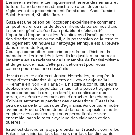
L’armée israélienne tue impunément, arrête des enfants et
torture. La « détention administrative » est devenue la
règle avec des prisonniers emblématiques : Ahed Tamimi,
Salah Hamouri, Khalida Jarrar.
Gaza est une prison où l’occupant expérimente comment
on peut retirer du monde deux millions de personnes dans
la pénurie généralisée d’eau potable et d’électricité.
L’apartheid frappe aussi les Palestiniens d’Israël qui vivent
des discriminations au travail, à la possession de la terre et
au logement. Un nouveau nettoyage ethnique est à l’œuvre
dans le nord du Néguev.
Ceux qui commettent ces crimes profanent l’histoire, la
mémoire et les identités juives. Ils les justifient au nom du
judaïsme en se réclamant de la mémoire de l’antisémitisme
et du génocide nazi. Cette justification est pour vous
comme pour nous une obscénité.
Je vais citer ce qu’a écrit Janina Herscheles, rescapée du
camp d’extermination du ghetto de Lvov et aujourd’hui
« Femme en Noir » à Haïfa : « L’histoire a connu plusieurs
déplacements de population, mais notre passé tragique ne
nous donne pas le droit, en Israël, de confisquer des
terres, de détruire des maisons, d’arracher des champs
d’oliviers entretenus pendant des générations. C’est faire
peu de cas de la Shoah que d’agir ainsi. Au contraire, notre
avenir au Proche-Orient dépend de notre capacité à mettre
en place des conditions qui nous permettent de vivre
ensemble, sans le retour cyclique des violences et des
guerres. »
Israël est devenu un pays profondément raciste : contre les
Palestiniens injuriés tous les jours par tous les dirigeants :