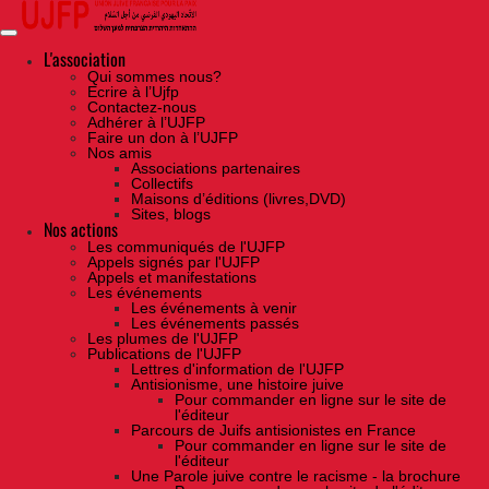
Skip
to
the
content
L'association
Qui sommes nous?
Ecrire à l’Ujfp
Contactez-nous
Adhérer à l’UJFP
Faire un don à l’UJFP
Nos amis
Associations partenaires
Collectifs
Maisons d’éditions (livres,DVD)
Sites, blogs
Nos actions
Les communiqués de l'UJFP
Appels signés par l'UJFP
Appels et manifestations
Les événements
Les événements à venir
Les événements passés
Les plumes de l'UJFP
Publications de l'UJFP
Lettres d'information de l'UJFP
Antisionisme, une histoire juive
Pour commander en ligne sur le site de
l'éditeur
Parcours de Juifs antisionistes en France
Pour commander en ligne sur le site de
l'éditeur
Une Parole juive contre le racisme - la brochure