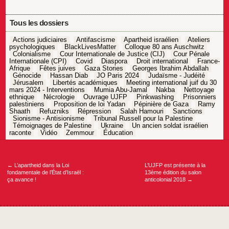
Tous les dossiers
Actions judiciaires
Antifascisme
Apartheid israélien
Ateliers
psychologiques
BlackLivesMatter
Colloque 80 ans Auschwitz
Colonialisme
Cour Internationale de Justice (CIJ)
Cour Pénale
Internationale (CPI)
Covid
Diaspora
Droit international
France-
Afrique
Fêtes juives
Gaza Stories
Georges Ibrahim Abdallah
Génocide
Hassan Diab
JO Paris 2024
Judaïsme - Judéité
Jérusalem
Libertés académiques
Meeting international juif du 30
mars 2024 - Interventions
Mumia Abu-Jamal
Nakba
Nettoyage
ethnique
Nécrologie
Ouvrage UJFP
Pinkwashing
Prisonniers
palestiniens
Proposition de loi Yadan
Pépinière de Gaza
Ramy
Shaath
Refuzniks
Répression
Salah Hamouri
Sanctions
Sionisme - Antisionisme
Tribunal Russell pour la Palestine
Témoignages de Palestine
Ukraine
Un ancien soldat israélien
raconte
Vidéo
Zemmour
Éducation
Navigation
de
l’article
←
L’apartheid dans la Loi
L’UJFP est présente à la
fondamentale de l’État d’Israël :
13ème édition du salon
ça avance !
anticolonial 2018
→