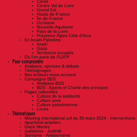
Corse
Centre Val de Loire
Grand Est
Hauts-de-France
Île-de-France
Occitanie
Nouvelle-Aquitaine
Pays de la Loire
Provence-Alpes-Côte d'Azur
En Israël-Palestine
Israël
Gaza
Territoires occupés
Où l'on parle de l'UJFP
Pour comprendre
Analyses, opinions & débats
Témoignages
Nos lecteurs nous écrivent
Campagne BDS
Analyses BDS
BDS : Appels et Charte des principes
Pages culturelles
Culture de la solidarité
Culture juive
Culture palestinienne
Livres
Thématiques
Meeting international juif du 30 mars 2024 - Interventions
Apartheid israélien
Gaza Stories
Judaïsme - Judéité
Sionisme - Antisionisme