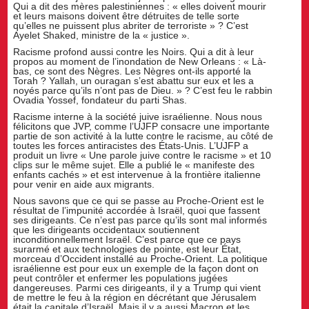
Qui a dit des mères palestiniennes : « elles doivent mourir
et leurs maisons doivent être détruites de telle sorte
qu’elles ne puissent plus abriter de terroriste » ? C’est
Ayelet Shaked, ministre de la « justice ».
Racisme profond aussi contre les Noirs. Qui a dit à leur
propos au moment de l’inondation de New Orleans : « Là-
bas, ce sont des Nègres. Les Nègres ont-ils apporté la
Torah ? Yallah, un ouragan s’est abattu sur eux et les a
noyés parce qu’ils n’ont pas de Dieu. » ? C’est feu le rabbin
Ovadia Yossef, fondateur du parti Shas.
Racisme interne à la société juive israélienne. Nous nous
félicitons que JVP, comme l’UJFP consacre une importante
partie de son activité à la lutte contre le racisme, au côté de
toutes les forces antiracistes des États-Unis. L’UJFP a
produit un livre « Une parole juive contre le racisme » et 10
clips sur le même sujet. Elle a publié le « manifeste des
enfants cachés » et est intervenue à la frontière italienne
pour venir en aide aux migrants.
Nous savons que ce qui se passe au Proche-Orient est le
résultat de l’impunité accordée à Israël, quoi que fassent
ses dirigeants. Ce n’est pas parce qu’ils sont mal informés
que les dirigeants occidentaux soutiennent
inconditionnellement Israël. C’est parce que ce pays
surarmé et aux technologies de pointe, est leur État,
morceau d’Occident installé au Proche-Orient. La politique
israélienne est pour eux un exemple de la façon dont on
peut contrôler et enfermer les populations jugées
dangereuses. Parmi ces dirigeants, il y a Trump qui vient
de mettre le feu à la région en décrétant que Jérusalem
était la capitale d’Israël. Mais il y a aussi Macron et les