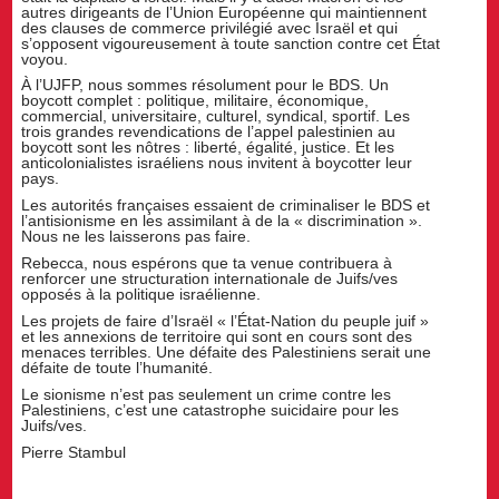
autres dirigeants de l’Union Européenne qui maintiennent
des clauses de commerce privilégié avec Israël et qui
s’opposent vigoureusement à toute sanction contre cet État
voyou.
À l’UJFP, nous sommes résolument pour le BDS. Un
boycott complet : politique, militaire, économique,
commercial, universitaire, culturel, syndical, sportif. Les
trois grandes revendications de l’appel palestinien au
boycott sont les nôtres : liberté, égalité, justice. Et les
anticolonialistes israéliens nous invitent à boycotter leur
pays.
Les autorités françaises essaient de criminaliser le BDS et
l’antisionisme en les assimilant à de la « discrimination ».
Nous ne les laisserons pas faire.
Rebecca, nous espérons que ta venue contribuera à
renforcer une structuration internationale de Juifs/ves
opposés à la politique israélienne.
Les projets de faire d’Israël « l’État-Nation du peuple juif »
et les annexions de territoire qui sont en cours sont des
menaces terribles. Une défaite des Palestiniens serait une
défaite de toute l’humanité.
Le sionisme n’est pas seulement un crime contre les
Palestiniens, c’est une catastrophe suicidaire pour les
Juifs/ves.
Pierre Stambul