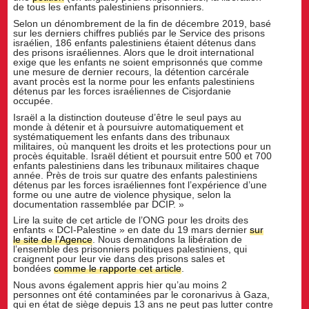
de tous les enfants palestiniens prisonniers.
Selon un dénombrement de la fin de décembre 2019, basé
sur les derniers chiffres publiés par le Service des prisons
israélien, 186 enfants palestiniens étaient détenus dans
des prisons israéliennes. Alors que le droit international
exige que les enfants ne soient emprisonnés que comme
une mesure de dernier recours, la détention carcérale
avant procès est la norme pour les enfants palestiniens
détenus par les forces israéliennes de Cisjordanie
occupée.
Israël a la distinction douteuse d’être le seul pays au
monde à détenir et à poursuivre automatiquement et
systématiquement les enfants dans des tribunaux
militaires, où manquent les droits et les protections pour un
procès équitable. Israël détient et poursuit entre 500 et 700
enfants palestiniens dans les tribunaux militaires chaque
année. Près de trois sur quatre des enfants palestiniens
détenus par les forces israéliennes font l’expérience d’une
forme ou une autre de violence physique, selon la
documentation rassemblée par DCIP. »
Lire la suite de cet article de l’ONG pour les droits des
enfants « DCI-Palestine » en date du 19 mars dernier
sur
le site de l’Agence
. Nous demandons la libération de
l’ensemble des prisonniers politiques palestiniens, qui
craignent pour leur vie dans des prisons sales et
bondées
comme le rapporte cet article
.
Nous avons également appris hier qu’au moins 2
personnes ont été contaminées par le coronarivus à Gaza,
qui en état de siège depuis 13 ans ne peut pas lutter contre