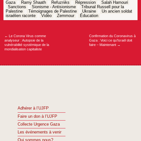
Gaza
Ramy Shaath
Refuzniks
Répression
Salah Hamouri
Sanctions
Sionisme - Antisionisme
Tribunal Russell pour la
Palestine
Témoignages de Palestine
Ukraine
Un ancien soldat
israélien raconte
Vidéo
Zemmour
Éducation
Navigation
de
l’article
←
Le Corona Virus comme
Confirmation du Coronavirus à
analyseur : Autopsie de la
Gaza : Voici ce qu’Israël doit
vulnérabilité systémique de la
faire – Maintenant
→
mondialisation capitaliste
Adhérer à l’UJFP
Faire un don à l’UJFP
Collecte Urgence Gaza
Les événements à venir
Qui sommes nous?