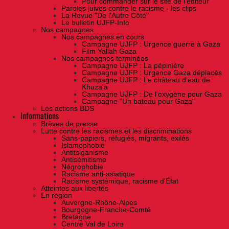
Pour commander sur le site de l'éditeur
Paroles juives contre le racisme - les clips
La Revue "De l'Autre Côté"
Le bulletin UJFP-Info
Nos campagnes
Nos campagnes en cours
Campagne UJFP : Urgence guerre à Gaza
Film Yallah Gaza
Nos campagnes terminées
Campagne UJFP : La pépinière
Campagne UJFP : Urgence Gaza déplacés
Campagne UJFP : Le château d'eau de
Khuza'a
Campagne UJFP : De l'oxygène pour Gaza
Campagne "Un bateau pour Gaza"
Les actions BDS
Informations
Brèves de presse
Lutte contre les racismes et les discriminations
Sans-papiers, réfugiés, migrants, exilés
Islamophobie
Antitsiganisme
Antisémitisme
Négrophobie
Racisme anti-asiatique
Racisme systémique, racisme d'État
Atteintes aux libertés
En région
Auvergne-Rhône-Alpes
Bourgogne-Franche-Comté
Bretagne
Centre Val de Loire