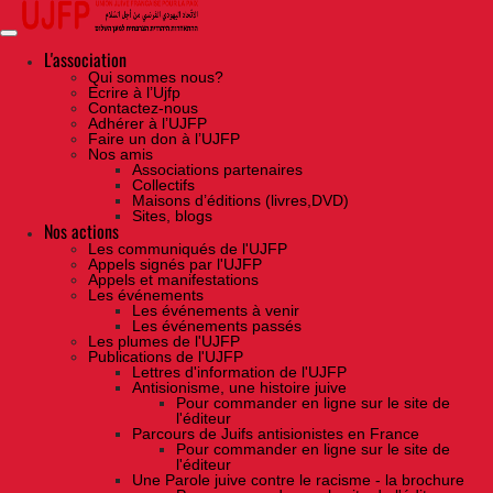
Skip
to
the
content
L'association
Qui sommes nous?
Ecrire à l’Ujfp
Contactez-nous
Adhérer à l’UJFP
Faire un don à l’UJFP
Nos amis
Associations partenaires
Collectifs
Maisons d’éditions (livres,DVD)
Sites, blogs
Nos actions
Les communiqués de l'UJFP
Appels signés par l'UJFP
Appels et manifestations
Les événements
Les événements à venir
Les événements passés
Les plumes de l'UJFP
Publications de l'UJFP
Lettres d'information de l'UJFP
Antisionisme, une histoire juive
Pour commander en ligne sur le site de
l'éditeur
Parcours de Juifs antisionistes en France
Pour commander en ligne sur le site de
l'éditeur
Une Parole juive contre le racisme - la brochure