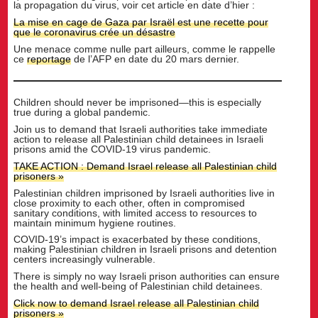
la propagation du virus, voir cet article en date d’hier :
La mise en cage de Gaza par Israël est une recette pour
que le coronavirus crée un désastre
Une menace comme nulle part ailleurs, comme le rappelle
ce
reportage
de l’AFP en date du 20 mars dernier.
Children should never be imprisoned—this is especially
true during a global pandemic.
Join us to demand that Israeli authorities take immediate
action to release all Palestinian child detainees in Israeli
prisons amid the COVID-19 virus pandemic.
TAKE ACTION : Demand Israel release all Palestinian child
prisoners »
Palestinian children imprisoned by Israeli authorities live in
close proximity to each other, often in compromised
sanitary conditions, with limited access to resources to
maintain minimum hygiene routines.
COVID-19’s impact is exacerbated by these conditions,
making Palestinian children in Israeli prisons and detention
centers increasingly vulnerable.
There is simply no way Israeli prison authorities can ensure
the health and well-being of Palestinian child detainees.
Click now to demand Israel release all Palestinian child
prisoners »