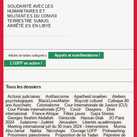
SOLIDARITÉ AVEC LES
HUMANITAIRES ET
MILITANT.ES DU CONVOI
TERRESTRE SUMUD,
ARRÊTÉ.ES EN LIBYE
Appels et manifestations
Articles de la/des catégorie.s
L'UJFP en action
Tous les dossiers
Actions judiciaires
Antifascisme
Apartheid israélien
Ateliers
psychologiques
BlackLivesMatter
Boycott culturel
Colloque 80
ans Auschwitz
Colonialisme
Cour Internationale de Justice (CIJ)
Cour Pénale Internationale (CPI)
Covid
Diaspora
Droit
international
France-Afrique
Fêtes juives
Gaza Stories
Georges Ibrahim Abdallah
Génocide
Hassan Diab
JO Paris
2024
Judaïsme - Judéité
Jérusalem
Libertés académiques
Meeting international juif du 30 mars 2024 - Interventions
Mumia
Abu-Jamal
Nakba
Nécrologie
Ouvrage UJFP
Pinkwashing
Prisonniers palestiniens
Proposition de loi Yadan
Pépinière de