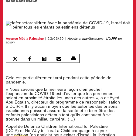
Agence Média Palestine
23/03/20
Appels et manifestations
|
L'UJFP en
action
Cela est particulièrement vrai pendant cette période de
pandémie.
« Nous savons que la meilleure façon d’empêcher
l’expansion du COVID-19 est d’éviter que les personnes
soient en proximité étroite les unes des autres », a dit Ayed
Abu Eqtaish, directeur du programme de responsabilisation
à DCIP. « Il n’y aucun moyen que les autorités des prisons
israéliennes puissent assurer la santé et le bien-être des
enfants palestiniens détenus tant qu’ils continuent à se
trouver dans un milieu carcéral. (…)
Appel de Defense Children International for Palestine
(DCIP) et No Way to Treat a Child campaign à signer
une
pétition
(en anglais) pour exiger d’Israël, la libération