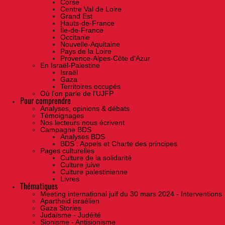
Corse
Centre Val de Loire
Grand Est
Hauts-de-France
Île-de-France
Occitanie
Nouvelle-Aquitaine
Pays de la Loire
Provence-Alpes-Côte d'Azur
En Israël-Palestine
Israël
Gaza
Territoires occupés
Où l'on parle de l'UJFP
Pour comprendre
Analyses, opinions & débats
Témoignages
Nos lecteurs nous écrivent
Campagne BDS
Analyses BDS
BDS : Appels et Charte des principes
Pages culturelles
Culture de la solidarité
Culture juive
Culture palestinienne
Livres
Thématiques
Meeting international juif du 30 mars 2024 - Interventions
Apartheid israélien
Gaza Stories
Judaïsme - Judéité
Sionisme - Antisionisme