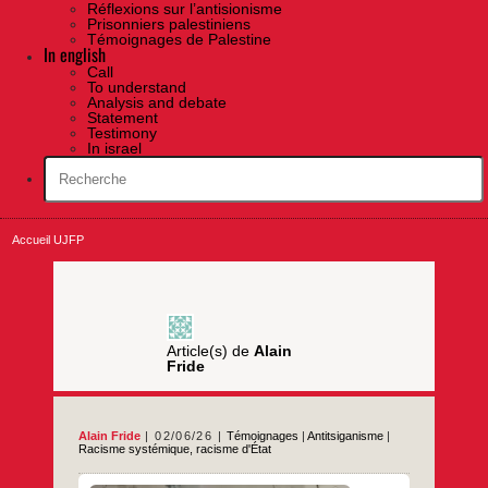
Réflexions sur l’antisionisme
Prisonniers palestiniens
Témoignages de Palestine
In english
Call
To understand
Analysis and debate
Statement
Testimony
In israel
Accueil UJFP
Article(s) de
Alain
Fride
Alain Fride
02/06/26
Témoignages
|
Antitsiganisme
|
Racisme systémique, racisme d'État