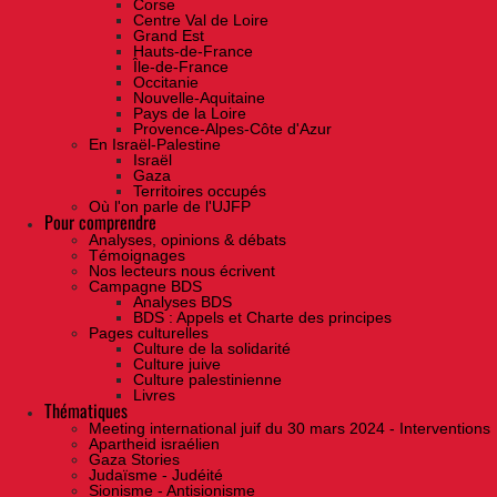
Corse
Centre Val de Loire
Grand Est
Hauts-de-France
Île-de-France
Occitanie
Nouvelle-Aquitaine
Pays de la Loire
Provence-Alpes-Côte d'Azur
En Israël-Palestine
Israël
Gaza
Territoires occupés
Où l'on parle de l'UJFP
Pour comprendre
Analyses, opinions & débats
Témoignages
Nos lecteurs nous écrivent
Campagne BDS
Analyses BDS
BDS : Appels et Charte des principes
Pages culturelles
Culture de la solidarité
Culture juive
Culture palestinienne
Livres
Thématiques
Meeting international juif du 30 mars 2024 - Interventions
Apartheid israélien
Gaza Stories
Judaïsme - Judéité
Sionisme - Antisionisme