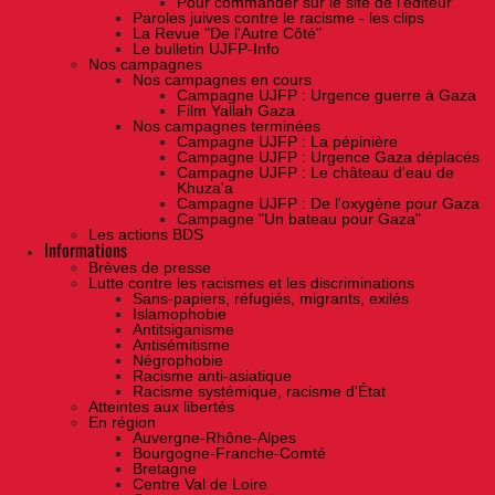
Pour commander sur le site de l'éditeur
Paroles juives contre le racisme - les clips
La Revue "De l'Autre Côté"
Le bulletin UJFP-Info
Nos campagnes
Nos campagnes en cours
Campagne UJFP : Urgence guerre à Gaza
Film Yallah Gaza
Nos campagnes terminées
Campagne UJFP : La pépinière
Campagne UJFP : Urgence Gaza déplacés
Campagne UJFP : Le château d'eau de
Khuza'a
Campagne UJFP : De l'oxygène pour Gaza
Campagne "Un bateau pour Gaza"
Les actions BDS
Informations
Brèves de presse
Lutte contre les racismes et les discriminations
Sans-papiers, réfugiés, migrants, exilés
Islamophobie
Antitsiganisme
Antisémitisme
Négrophobie
Racisme anti-asiatique
Racisme systémique, racisme d'État
Atteintes aux libertés
En région
Auvergne-Rhône-Alpes
Bourgogne-Franche-Comté
Bretagne
Centre Val de Loire