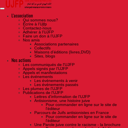
Skip
to
the
content
L'association
Qui sommes nous?
Ecrire à l’Ujfp
Contactez-nous
Adhérer à l’UJFP
Faire un don à l’UJFP
Nos amis
Associations partenaires
Collectifs
Maisons d’éditions (livres,DVD)
Sites, blogs
Nos actions
Les communiqués de l'UJFP
Appels signés par l'UJFP
Appels et manifestations
Les événements
Les événements à venir
Les événements passés
Les plumes de l'UJFP
Publications de l'UJFP
Lettres d'information de l'UJFP
Antisionisme, une histoire juive
Pour commander en ligne sur le site de
l'éditeur
Parcours de Juifs antisionistes en France
Pour commander en ligne sur le site de
l'éditeur
Une Parole juive contre le racisme - la brochure