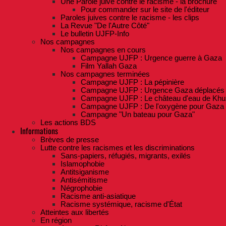
Une Parole juive contre le racisme - la brochure
Pour commander sur le site de l'éditeur
Paroles juives contre le racisme - les clips
La Revue "De l'Autre Côté"
Le bulletin UJFP-Info
Nos campagnes
Nos campagnes en cours
Campagne UJFP : Urgence guerre à Gaza
Film Yallah Gaza
Nos campagnes terminées
Campagne UJFP : La pépinière
Campagne UJFP : Urgence Gaza déplacés
Campagne UJFP : Le château d'eau de Khu
Campagne UJFP : De l'oxygène pour Gaza
Campagne "Un bateau pour Gaza"
Les actions BDS
Informations
Brèves de presse
Lutte contre les racismes et les discriminations
Sans-papiers, réfugiés, migrants, exilés
Islamophobie
Antitsiganisme
Antisémitisme
Négrophobie
Racisme anti-asiatique
Racisme systémique, racisme d'État
Atteintes aux libertés
En région