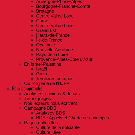
Auvergne-Rhône-Alpes
Bourgogne-Franche-Comté
Bretagne
Centre Val de Loire
Corse
Centre Val de Loire
Grand Est
Hauts-de-France
Île-de-France
Occitanie
Nouvelle-Aquitaine
Pays de la Loire
Provence-Alpes-Côte d'Azur
En Israël-Palestine
Israël
Gaza
Territoires occupés
Où l'on parle de l'UJFP
Pour comprendre
Analyses, opinions & débats
Témoignages
Nos lecteurs nous écrivent
Campagne BDS
Analyses BDS
BDS : Appels et Charte des principes
Pages culturelles
Culture de la solidarité
Culture juive