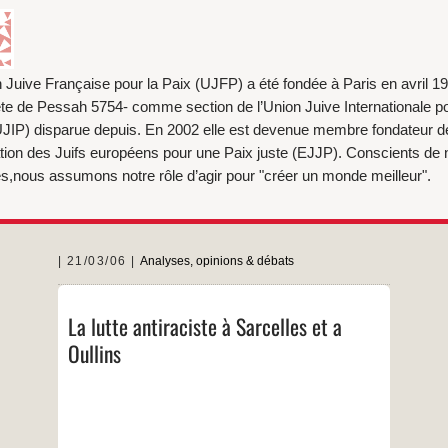
 Juive Française pour la Paix (UJFP) a été fondée à Paris en avril 19
ête de Pessah 5754- comme section de l’Union Juive Internationale po
UJIP) disparue depuis. En 2002 elle est devenue membre fondateur de
tion des Juifs européens pour une Paix juste (EJJP). Conscients de 
es,nous assumons notre rôle d’agir pour "créer un monde meilleur".
21/03/06
Analyses, opinions & débats
Deux actes racistes se sont produits en France
La lutte antiraciste à Sarcelles et a
le 4 mars : une agression antisémite à
Oullins
Sarcelles (banlieue parisienne) et une agression
anti-arabe à Oullins (banlieue lyonnaise). A
Sarcelles, au lendemain d’une agression où des
jeunes juifs ont été frappés par des adolescents
La
…
de 14 et de 15 ans, l’une
lutte
antiraciste
…