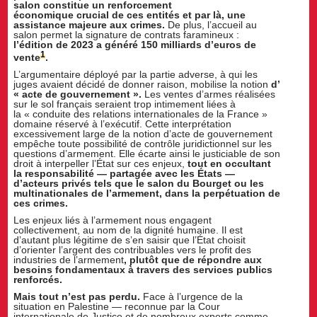
salon constitue un renforcement
économique crucial de ces entités et par là, une
assistance majeure aux crimes.
De plus, l’accueil au
salon permet la signature de contrats faramineux :
l’édition de 2023 a généré 150 milliards d’euros de
1
vente
.
L’argumentaire déployé par la partie adverse, à qui les
juges avaient décidé de donner raison, mobilise la notion
d’
« acte de gouvernement ».
Les ventes d’armes réalisées
sur le sol français seraient trop intimement liées à
la « conduite des relations internationales de la France »
domaine réservé à l’exécutif. Cette interprétation
excessivement large de la notion d’acte de gouvernement
empêche toute possibilité de contrôle juridictionnel sur les
questions d’armement. Elle écarte ainsi le justiciable de son
droit à interpeller l’État sur ces enjeux,
tout en occultant
la responsabilité — partagée avec les États —
d’acteurs privés tels que le salon du Bourget ou les
multinationales de l’armement, dans la perpétuation de
ces crimes.
Les enjeux liés à l’armement nous engagent
collectivement, au nom de la dignité humaine. Il est
d’autant plus légitime de s’en saisir que l’État choisit
d’orienter l’argent des contribuables vers le profit des
industries de l’armement
, plutôt que de répondre aux
besoins fondamentaux à travers des services publics
renforcé
s.
Mais tout n’est pas perdu.
Face à l’urgence de la
situation en Palestine — reconnue par la Cour
internationale de Justice et de nombreux experts comme