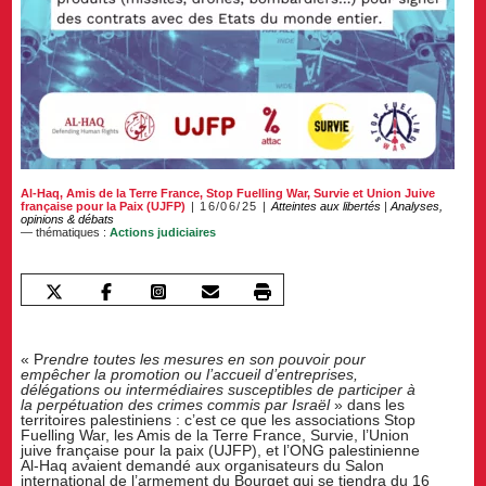
Al-Haq
,
Amis de la Terre France
,
Stop Fuelling War
,
Survie
et
Union Juive
française pour la Paix (UJFP)
16/06/25
Atteintes aux libertés
|
Analyses,
opinions & débats
— thématiques :
Actions judiciaires
« P
rendre toutes les mesures en son pouvoir pour
empêcher la promotion ou l’accueil d’entreprises,
délégations ou intermédiaires susceptibles de participer à
la perpétuation des crimes commis par Israël
» dans les
territoires palestiniens : c’est ce que les associations Stop
Fuelling War, les Amis de la Terre France, Survie, l’Union
juive française pour la paix (UJFP), et l’ONG palestinienne
Al-Haq avaient demandé aux organisateurs du Salon
international de l’armement du Bourget qui se tiendra du 16