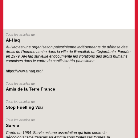
Tous les articles de
Al-Haq
Al-Haq est une organisation palestinienne indépendante de défense des
droits de l'homme basée dans la ville de Ramallah en Cisjordanie. Fondée
en 1979, Al-Haq surveille et documente les violations des droits humains
commises dans le cadre du conflit israélo-palestinien
https://www.alhaq.org/
Tous les articles de
Amis de la Terre France
Tous les articles de
Stop Fuelling War
Tous les articles de
Survie
Créée en 1984. Survie est une association qui lutte contre le
néocolonialisme français en Afrique sous toutes ses formes, la