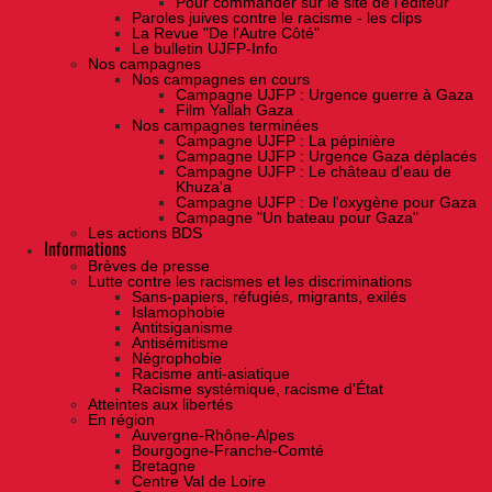
Pour commander sur le site de l'éditeur
Paroles juives contre le racisme - les clips
La Revue "De l'Autre Côté"
Le bulletin UJFP-Info
Nos campagnes
Nos campagnes en cours
Campagne UJFP : Urgence guerre à Gaza
Film Yallah Gaza
Nos campagnes terminées
Campagne UJFP : La pépinière
Campagne UJFP : Urgence Gaza déplacés
Campagne UJFP : Le château d'eau de
Khuza'a
Campagne UJFP : De l'oxygène pour Gaza
Campagne "Un bateau pour Gaza"
Les actions BDS
Informations
Brèves de presse
Lutte contre les racismes et les discriminations
Sans-papiers, réfugiés, migrants, exilés
Islamophobie
Antitsiganisme
Antisémitisme
Négrophobie
Racisme anti-asiatique
Racisme systémique, racisme d'État
Atteintes aux libertés
En région
Auvergne-Rhône-Alpes
Bourgogne-Franche-Comté
Bretagne
Centre Val de Loire