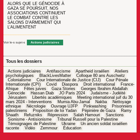
ALORS QUE LE GÉNOCIDE À
GAZA SE POURSUIT, NOS
ASSOCIATIONS CONTINUENT
LE COMBAT CONTRE LES
SALONS D’ARMEMENT QUI
L’ALIMENTENT
Voir le-s sujet-s
Actions judiciaires
Tous les dossiers
Actions judiciaires
Antifascisme
Apartheid israélien
Ateliers
psychologiques
BlackLivesMatter
Colloque 80 ans Auschwitz
Colonialisme
Cour Internationale de Justice (CIJ)
Cour Pénale
Internationale (CPI)
Covid
Diaspora
Droit international
France-
Afrique
Fêtes juives
Gaza Stories
Georges Ibrahim Abdallah
Génocide
Hassan Diab
JO Paris 2024
Judaïsme - Judéité
Jérusalem
Libertés académiques
Meeting international juif du 30
mars 2024 - Interventions
Mumia Abu-Jamal
Nakba
Nettoyage
ethnique
Nécrologie
Ouvrage UJFP
Pinkwashing
Prisonniers
palestiniens
Proposition de loi Yadan
Pépinière de Gaza
Ramy
Shaath
Refuzniks
Répression
Salah Hamouri
Sanctions
Sionisme - Antisionisme
Tribunal Russell pour la Palestine
Témoignages de Palestine
Ukraine
Un ancien soldat israélien
raconte
Vidéo
Zemmour
Éducation
Navigation
de