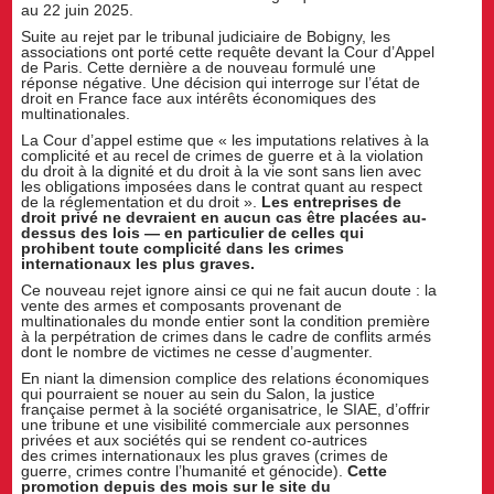
au 22 juin 2025.
Suite au rejet par le tribunal judiciaire de Bobigny, les
associations ont porté cette requête devant la Cour d’Appel
de Paris. Cette dernière a de nouveau formulé une
réponse négative. Une décision qui interroge sur l’état de
droit en France face aux intérêts économiques des
multinationales.
La Cour d’appel estime que « les imputations relatives à la
complicité et au recel de crimes de guerre et à la violation
du droit à la dignité et du droit à la vie sont sans lien avec
les obligations imposées dans le contrat quant au respect
de la réglementation et du droit ».
Les entreprises de
droit privé ne devraient en aucun cas être placées au-
dessus des lois
—
en particulier de celles qui
prohibent toute complicité dans les crimes
internationaux les plus graves.
Ce nouveau rejet ignore ainsi ce qui ne fait aucun doute : la
vente des armes et composants provenant de
multinationales du monde entier sont la condition première
à la perpétration de crimes dans le cadre de conflits armés
dont le nombre de victimes ne cesse d’augmenter.
En niant la dimension complice des relations économiques
qui pourraient se nouer au sein du Salon, la justice
française permet à la société organisatrice, le SIAE, d’offrir
une tribune et une visibilité commerciale aux personnes
privées et aux sociétés qui se rendent co-autrices
des crimes internationaux les plus graves (crimes de
guerre, crimes contre l’humanité et génocide).
Cette
promotion depuis des mois sur le site du