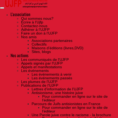
Skip
to
the
content
L'association
Qui sommes nous?
Ecrire à l’Ujfp
Contactez-nous
Adhérer à l’UJFP
Faire un don à l’UJFP
Nos amis
Associations partenaires
Collectifs
Maisons d’éditions (livres,DVD)
Sites, blogs
Nos actions
Les communiqués de l'UJFP
Appels signés par l'UJFP
Appels et manifestations
Les événements
Les événements à venir
Les événements passés
Les plumes de l'UJFP
Publications de l'UJFP
Lettres d'information de l'UJFP
Antisionisme, une histoire juive
Pour commander en ligne sur le site de
l'éditeur
Parcours de Juifs antisionistes en France
Pour commander en ligne sur le site de
l'éditeur
Une Parole juive contre le racisme - la brochure