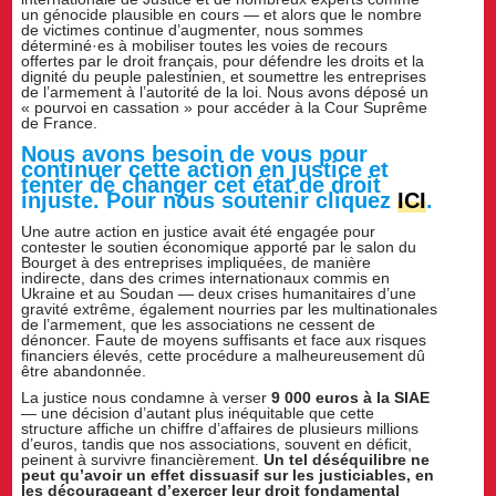
un génocide plausible en cours — et alors que le nombre
de victimes continue d’augmenter, nous sommes
déterminé·es à mobiliser toutes les voies de recours
offertes par le droit français, pour défendre les droits et la
dignité du peuple palestinien, et soumettre les entreprises
de l’armement à l’autorité de la loi. Nous avons déposé un
« pourvoi en cassation » pour accéder à la Cour Suprême
de France.
Nous avons besoin de vous pour
continuer cette action en justice et
tenter de changer cet état de droit
injuste. Pour nous soutenir cliquez
ICI
.
Une autre action en justice avait été engagée pour
contester le soutien économique apporté par le salon du
Bourget à des entreprises impliquées, de manière
indirecte, dans des crimes internationaux commis en
Ukraine et au Soudan — deux crises humanitaires d’une
gravité extrême, également nourries par les multinationales
de l’armement, que les associations ne cessent de
dénoncer. Faute de moyens suffisants et face aux risques
financiers élevés, cette procédure a malheureusement dû
être abandonnée.
La justice nous condamne à verser
9 000 euros à la SIAE
— une décision d’autant plus inéquitable que cette
structure affiche un chiffre d’affaires de plusieurs millions
d’euros, tandis que nos associations, souvent en déficit,
peinent à survivre financièrement.
Un tel déséquilibre ne
peut qu’avoir un effet dissuasif sur les justiciables, en
les décourageant d’exercer leur droit fondamental