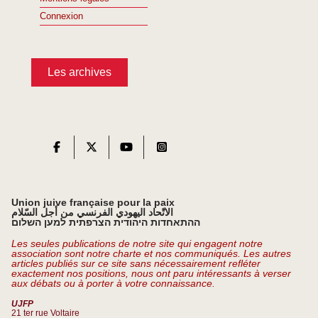
Connexion
Les archives
Union juive française pour la paix
الاتّحاد اليهودي الفرنسي من أجل السّلام
ההתאחדות היהודית הצרפתית למען השלום
Les seules publications de notre site qui engagent notre
association sont notre charte et nos communiqués. Les autres
articles publiés sur ce site sans nécessairement refléter
exactement nos positions, nous ont paru intéressants à verser
aux débats ou à porter à votre connaissance.
UJFP
21 ter rue Voltaire