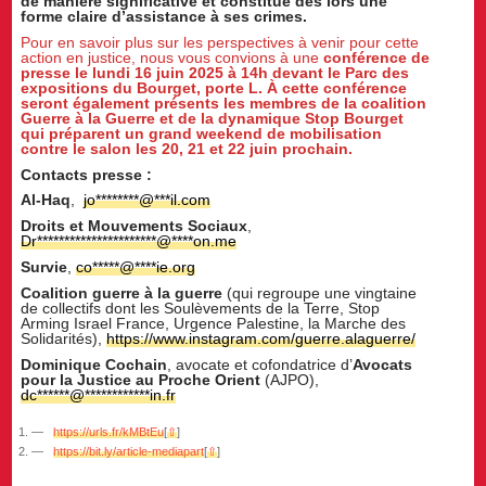
de manière significative et constitue dès lors une
forme claire d’assistance à ses crimes.
Pour en savoir plus sur les perspectives à venir pour cette
action en justice, nous vous convions à une
conférence de
presse le lundi 16 juin 2025 à 14h devant le Parc des
expositions du Bourget, porte L. À cette conférence
seront également présents les membres de la coalition
Guerre à la Guerre et de la dynamique Stop Bourget
qui préparent un grand weekend de mobilisation
contre le salon les 20, 21 et 22 juin prochain.
Contacts presse :
Al-Haq
,
jo
********
@
***
il.com
Droits et Mouvements Sociaux
,
Dr
**********************
@
****
on.me
Survie
,
co
*****
@
****
ie.org
Coalition guerre à la guerre
(qui regroupe une vingtaine
de collectifs dont les Soulèvements de la Terre, Stop
Arming Israel France, Urgence Palestine, la Marche des
Solidarités),
https://www.instagram.com/guerre.alaguerre/
Dominique Cochain
, avocate et cofondatrice d’
Avocats
pour la Justice au Proche Orient
(AJPO),
dc
******
@
************
in.fr
https://urls.fr/kMBtEu
[
⇧
]
https://bit.ly/article-mediapart
[
⇧
]