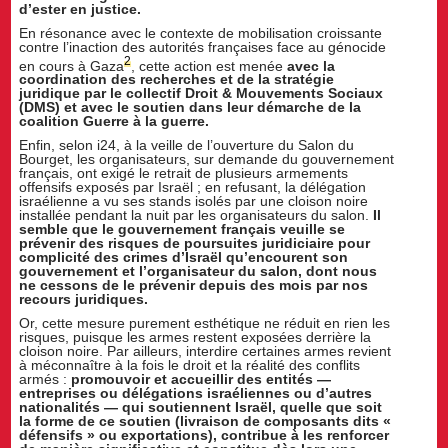
d’ester en justice.
En résonance avec le contexte de mobilisation croissante
contre l’inaction des autorités françaises face au génocide
2
en cours à Gaza
, cette action est menée
avec la
coordination des recherches et de la stratégie
juridique par le collectif Droit & Mouvements Sociaux
(DMS) et avec le soutien dans leur démarche de la
coalition Guerre à la guerre.
Enfin, selon i24, à la veille de l’ouverture du Salon du
Bourget, les organisateurs, sur demande du gouvernement
français, ont exigé le retrait de plusieurs armements
offensifs exposés par Israël ; en refusant, la délégation
israélienne a vu ses stands isolés par une cloison noire
installée pendant la nuit par les organisateurs du salon.
Il
semble que le gouvernement français veuille se
prévenir des risques de poursuites juridiciaire pour
complicité des crimes d’Israël qu’encourent son
gouvernement et l’organisateur du salon, dont nous
ne cessons de le prévenir depuis des mois par nos
recours juridiques.
Or, cette mesure purement esthétique ne réduit en rien les
risques, puisque les armes restent exposées derrière la
cloison noire. Par ailleurs, interdire certaines armes revient
à méconnaître à la fois le droit et la réalité des conflits
armés :
promouvoir et accueillir des entités —
entreprises ou délégations israéliennes ou d’autres
nationalités — qui soutiennent Israël, quelle que soit
la forme de ce soutien (livraison de composants dits «
défensifs » ou exportations), contribue à les renforcer