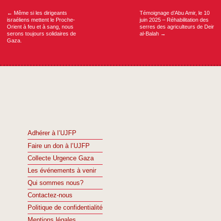
l’article
←
Même si les dirigeants
Témoignage d’Abu Amir, le 10
israéliens mettent le Proche-
juin 2025 – Réhabilitation des
Orient à feu et à sang, nous
serres des agriculteurs de Deir
serons toujours solidaires de
al-Balah
→
Gaza.
Adhérer à l’UJFP
Faire un don à l’UJFP
Collecte Urgence Gaza
Les événements à venir
Qui sommes nous?
Contactez-nous
Politique de confidentialité
Mentions légales