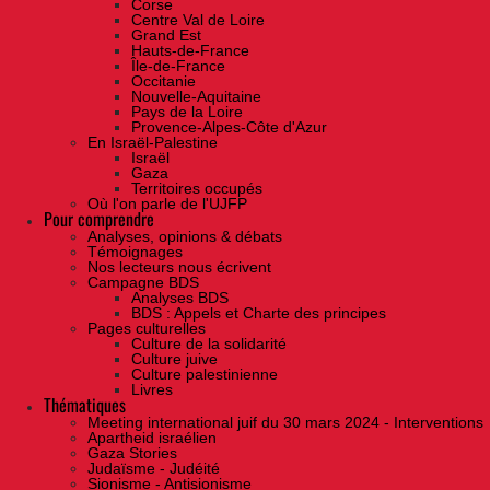
Corse
Centre Val de Loire
Grand Est
Hauts-de-France
Île-de-France
Occitanie
Nouvelle-Aquitaine
Pays de la Loire
Provence-Alpes-Côte d'Azur
En Israël-Palestine
Israël
Gaza
Territoires occupés
Où l'on parle de l'UJFP
Pour comprendre
Analyses, opinions & débats
Témoignages
Nos lecteurs nous écrivent
Campagne BDS
Analyses BDS
BDS : Appels et Charte des principes
Pages culturelles
Culture de la solidarité
Culture juive
Culture palestinienne
Livres
Thématiques
Meeting international juif du 30 mars 2024 - Interventions
Apartheid israélien
Gaza Stories
Judaïsme - Judéité
Sionisme - Antisionisme