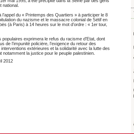
er mai 1995, a été précipité dans la Seine par des gens
t national.
l’appel du « Printemps des Quartiers » à participer le 8
itulation du nazisme et le massacre colonial de Sétif en
bès (à Paris) à 14 heures sur le mot d’ordre : « 1er tour,
rs populaires exprimera le refus du racisme d’Etat, dont
us de l’impunité policière, l’exigence du retour des
terventions extérieures et la solidarité avec la lutte des
t notamment la justice pour le peuple palestinien.
il 2012