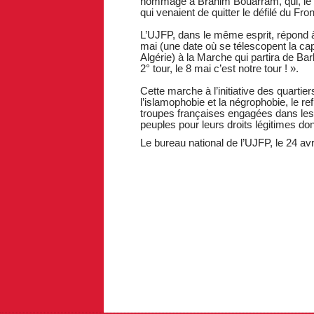
hommage à Brahim Bouarram, qui, le 1
qui venaient de quitter le défilé du Fron
L’UJFP, dans le même esprit, répond à 
mai (une date où se télescopent la cap
Algérie) à la Marche qui partira de Bar
2° tour, le 8 mai c’est notre tour ! ».
Cette marche à l’initiative des quartie
l’islamophobie et la négrophobie, le ref
troupes françaises engagées dans les in
peuples pour leurs droits légitimes don
Le bureau national de l’UJFP, le 24 avr