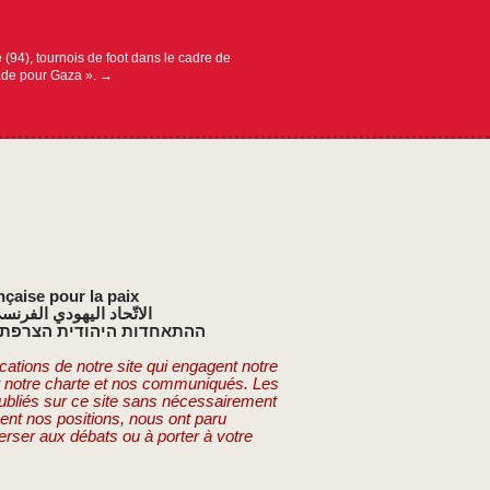
(94), tournois de foot dans le cadre de
ade pour Gaza ».
→
nçaise pour la paix
الاتّحاد اليهودي الفرنس
ההתאחדות היהודית הצרפתי
cations de notre site qui engagent notre
t notre charte et nos communiqués. Les
publiés sur ce site sans nécessairement
ent nos positions, nous ont paru
erser aux débats ou à porter à votre