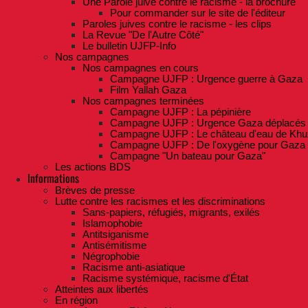
Une Parole juive contre le racisme - la brochure
Pour commander sur le site de l'éditeur
Paroles juives contre le racisme - les clips
La Revue "De l'Autre Côté"
Le bulletin UJFP-Info
Nos campagnes
Nos campagnes en cours
Campagne UJFP : Urgence guerre à Gaza
Film Yallah Gaza
Nos campagnes terminées
Campagne UJFP : La pépinière
Campagne UJFP : Urgence Gaza déplacés
Campagne UJFP : Le château d'eau de Khu
Campagne UJFP : De l'oxygène pour Gaza
Campagne "Un bateau pour Gaza"
Les actions BDS
Informations
Brèves de presse
Lutte contre les racismes et les discriminations
Sans-papiers, réfugiés, migrants, exilés
Islamophobie
Antitsiganisme
Antisémitisme
Négrophobie
Racisme anti-asiatique
Racisme systémique, racisme d'État
Atteintes aux libertés
En région