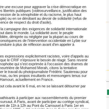
 être une excuse pour aggraver la crise démocratique en
es libertés publiques (vidéosurveillance, justification des
pression de la xénophobie et du racisme, le plus haut
mple) ou en se dérobant au devoir de solidarité (refus de
ence de respect du droit d’asile).
 la campagne des exigences de solidarité internationale
out dans le monde. La solidarité avec le peuple
liée, dénigrée ou négligée par la plupart au cours de
onséquences de l’intervention occidentale en Lybie sur
conduire à plus de réflexion avant d’en appeler à
 des expressions explicitement racistes, voire d’appels au
 que le CRIF n’éprouve le besoin de réagir. Sans revenir
amophobe qui s’est exprimée à l’occasion des drames de
meurtrière de Mohamed Merah, citons la tentative
ner le travail du photojournaliste Frédéric Sautereau pour
mas, ou les propos insultants et mensongers tenus sur
h Hamouri, actuellement en France.
out cela avant le 6 mai, en ne se laissant détourner par
athisants à participer aux rassemblements du premier
 sursaut. A Paris, avant de participer au cortège syndical,
t de 11h à 12h au Pont du Carrousel à Paris 1er en