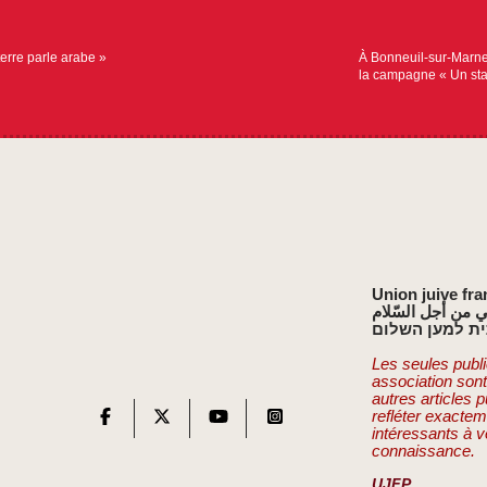
erre parle arabe »
À Bonneuil-sur-Marne 
la campagne « Un st
Union juive fra
ي من أجل السّلام
ת למען השלום
Les seules publi
association son
autres articles 
refléter exactem
intéressants à v
connaissance.
UJFP