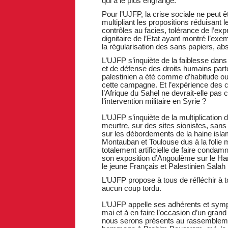
qui a le plus engrangé.
Pour l’UJFP, la crise sociale ne peut
multipliant les propositions réduisant l
contrôles au facies, tolérance de l’ex
dignitaire de l’Etat ayant montré l’exe
la régularisation des sans papiers, abs
L’UJFP s’inquiète de la faiblesse dans
et de défense des droits humains part
palestinien a été comme d’habitude oub
cette campagne. Et l’expérience des c
l’Afrique du Sahel ne devrait-elle pas 
l’intervention militaire en Syrie ?
L’UJFP s’inquiète de la multiplication
meurtre, sur des sites sionistes, sans
sur les débordements de la haine isl
Montauban et Toulouse dus à la folie 
totalement artificielle de faire condam
son exposition d’Angoulème sur le Ha
le jeune Français et Palestinien Sala
L’UJFP propose à tous de réfléchir à t
aucun coup tordu.
L’UJFP appelle ses adhérents et symp
mai et à en faire l’occasion d’un grand
nous serons présents au rassemblemen