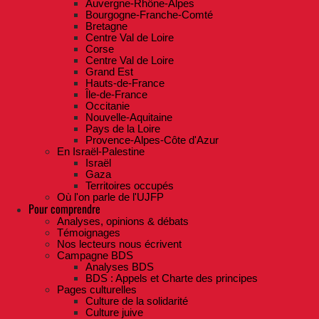
Auvergne-Rhône-Alpes
Bourgogne-Franche-Comté
Bretagne
Centre Val de Loire
Corse
Centre Val de Loire
Grand Est
Hauts-de-France
Île-de-France
Occitanie
Nouvelle-Aquitaine
Pays de la Loire
Provence-Alpes-Côte d'Azur
En Israël-Palestine
Israël
Gaza
Territoires occupés
Où l'on parle de l'UJFP
Pour comprendre
Analyses, opinions & débats
Témoignages
Nos lecteurs nous écrivent
Campagne BDS
Analyses BDS
BDS : Appels et Charte des principes
Pages culturelles
Culture de la solidarité
Culture juive