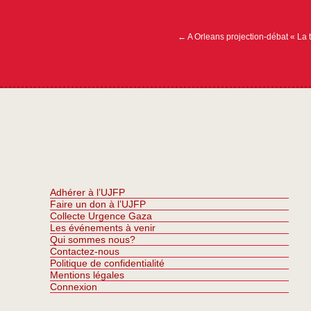
Navigation
de
l’article
←
A Orleans projection-débat « La t
Adhérer à l’UJFP
Faire un don à l’UJFP
Collecte Urgence Gaza
Les événements à venir
Qui sommes nous?
Contactez-nous
Politique de confidentialité
Mentions légales
Connexion