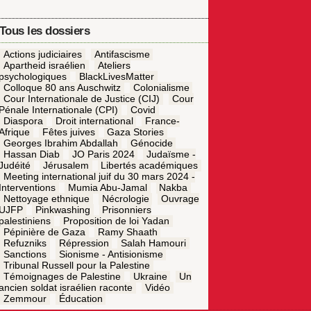
Tous les dossiers
Actions judiciaires
Antifascisme
Apartheid israélien
Ateliers
psychologiques
BlackLivesMatter
Colloque 80 ans Auschwitz
Colonialisme
Cour Internationale de Justice (CIJ)
Cour
Pénale Internationale (CPI)
Covid
Diaspora
Droit international
France-
Afrique
Fêtes juives
Gaza Stories
Georges Ibrahim Abdallah
Génocide
Hassan Diab
JO Paris 2024
Judaïsme -
Judéité
Jérusalem
Libertés académiques
Meeting international juif du 30 mars 2024 -
Interventions
Mumia Abu-Jamal
Nakba
Nettoyage ethnique
Nécrologie
Ouvrage
UJFP
Pinkwashing
Prisonniers
palestiniens
Proposition de loi Yadan
Pépinière de Gaza
Ramy Shaath
Refuzniks
Répression
Salah Hamouri
Sanctions
Sionisme - Antisionisme
Tribunal Russell pour la Palestine
Témoignages de Palestine
Ukraine
Un
ancien soldat israélien raconte
Vidéo
Zemmour
Éducation