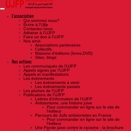
Skip
to
the
content
L'association
Qui sommes nous?
Ecrire à l’Ujfp
Contactez-nous
Adhérer à l’UJFP
Faire un don à l’UJFP
Nos amis
Associations partenaires
Collectifs
Maisons d’éditions (livres,DVD)
Sites, blogs
Nos actions
Les communiqués de l'UJFP
Appels signés par l'UJFP
Appels et manifestations
Les événements
Les événements à venir
Les événements passés
Les plumes de l'UJFP
Publications de l'UJFP
Lettres d'information de l'UJFP
Antisionisme, une histoire juive
Pour commander en ligne sur le site de
l'éditeur
Parcours de Juifs antisionistes en France
Pour commander en ligne sur le site de
l'éditeur
Une Parole juive contre le racisme - la brochure