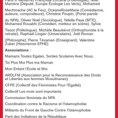
Paris X Nanterre) Françoise Lorcerie (Politologue), Noël
Mamère (Député, Europe Écologie Les Verts), Mohamed
Mechmache (AC le Feu), OcéaneRoseMarie (Comédienne,
auteure, compositeure), Christine Poupin, (Porte-parole
du NPA), Olivier Noël (Sociologue), Ndella Paye (MTE),
Mohamed Rouabhi (Comédien, metteur en scène), Sylvie
Tissot (Politologue), Michèle Beaubérot (Orthophoniste à la
retraite), Raphaël Liogier (Universitaire), Joël Roman
(Philosophe), Pierre Tévanian (Enseignant), Valentine
Zuber (Historienne EPHE)
Associations
:
Mamans Toutes Egales, Sorties Scolaires Avec Nous,
Toi Plus Moi Plus ma Maman
Mon Enfant l’Ecole et Moi
ARDLFM (Association pour la Reconnaissance des Droits
et Libertés aux femmes Musulmanes)
CFPE (Collectif des Féministes Pour l’Egalité)
Collectif Les mots sont importants
Commission féministe du NPA
Coordination contre le Racisme et l’Islamophobie
Militants du Front de Gauche Contre l’Islamophobie
Parti des Indigènes de la République