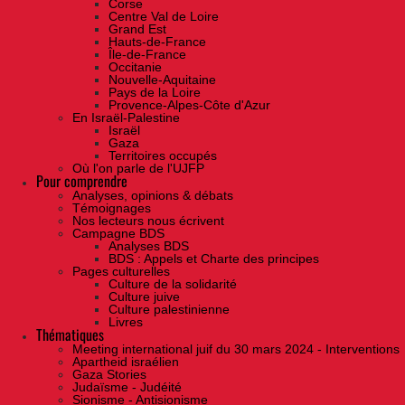
Corse
Centre Val de Loire
Grand Est
Hauts-de-France
Île-de-France
Occitanie
Nouvelle-Aquitaine
Pays de la Loire
Provence-Alpes-Côte d'Azur
En Israël-Palestine
Israël
Gaza
Territoires occupés
Où l'on parle de l'UJFP
Pour comprendre
Analyses, opinions & débats
Témoignages
Nos lecteurs nous écrivent
Campagne BDS
Analyses BDS
BDS : Appels et Charte des principes
Pages culturelles
Culture de la solidarité
Culture juive
Culture palestinienne
Livres
Thématiques
Meeting international juif du 30 mars 2024 - Interventions
Apartheid israélien
Gaza Stories
Judaïsme - Judéité
Sionisme - Antisionisme