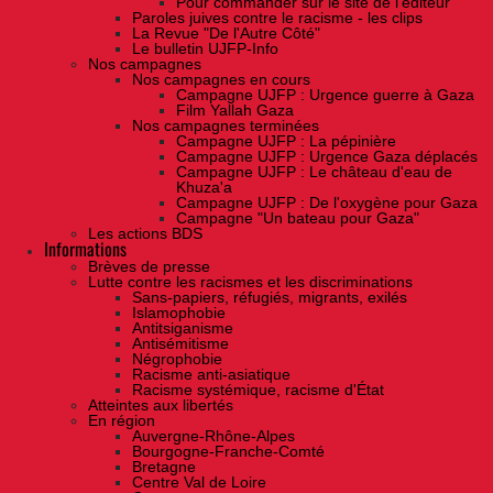
Pour commander sur le site de l'éditeur
Paroles juives contre le racisme - les clips
La Revue "De l'Autre Côté"
Le bulletin UJFP-Info
Nos campagnes
Nos campagnes en cours
Campagne UJFP : Urgence guerre à Gaza
Film Yallah Gaza
Nos campagnes terminées
Campagne UJFP : La pépinière
Campagne UJFP : Urgence Gaza déplacés
Campagne UJFP : Le château d'eau de
Khuza'a
Campagne UJFP : De l'oxygène pour Gaza
Campagne "Un bateau pour Gaza"
Les actions BDS
Informations
Brèves de presse
Lutte contre les racismes et les discriminations
Sans-papiers, réfugiés, migrants, exilés
Islamophobie
Antitsiganisme
Antisémitisme
Négrophobie
Racisme anti-asiatique
Racisme systémique, racisme d'État
Atteintes aux libertés
En région
Auvergne-Rhône-Alpes
Bourgogne-Franche-Comté
Bretagne
Centre Val de Loire