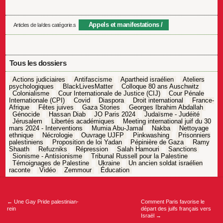
Appels et manifestations
Articles de la/des catégorie.s
Tous les dossiers
Actions judiciaires
Antifascisme
Apartheid israélien
Ateliers
psychologiques
BlackLivesMatter
Colloque 80 ans Auschwitz
Colonialisme
Cour Internationale de Justice (CIJ)
Cour Pénale
Internationale (CPI)
Covid
Diaspora
Droit international
France-
Afrique
Fêtes juives
Gaza Stories
Georges Ibrahim Abdallah
Génocide
Hassan Diab
JO Paris 2024
Judaïsme - Judéité
Jérusalem
Libertés académiques
Meeting international juif du 30
mars 2024 - Interventions
Mumia Abu-Jamal
Nakba
Nettoyage
ethnique
Nécrologie
Ouvrage UJFP
Pinkwashing
Prisonniers
palestiniens
Proposition de loi Yadan
Pépinière de Gaza
Ramy
Shaath
Refuzniks
Répression
Salah Hamouri
Sanctions
Sionisme - Antisionisme
Tribunal Russell pour la Palestine
Témoignages de Palestine
Ukraine
Un ancien soldat israélien
raconte
Vidéo
Zemmour
Éducation
Navigation
de
l’article
←
Une Gay Pride palestinian-
Comment Paris favorise le
rein
départ des juifs français vers
Israël
→