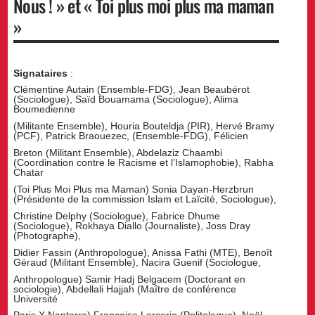
Nous ! » et « Toi plus moi plus ma maman
»
Signataires
:
Clémentine Autain (Ensemble-FDG), Jean Beaubérot
(Sociologue), Saïd Bouamama (Sociologue), Alima
Boumedienne
(Militante Ensemble), Houria Bouteldja (PIR), Hervé Bramy
(PCF), Patrick Braouezec, (Ensemble-FDG), Félicien
Breton (Militant Ensemble), Abdelaziz Chaambi
(Coordination contre le Racisme et l’Islamophobie), Rabha
Chatar
(Toi Plus Moi Plus ma Maman) Sonia Dayan-Herzbrun
(Présidente de la commission Islam et Laïcité, Sociologue),
Christine Delphy (Sociologue), Fabrice Dhume
(Sociologue), Rokhaya Diallo (Journaliste), Joss Dray
(Photographe),
Didier Fassin (Anthropologue), Anissa Fathi (MTE), Benoît
Géraud (Militant Ensemble), Nacira Guenif (Sociologue,
Anthropologue) Samir Hadj Belgacem (Doctorant en
sociologie), Abdellali Hajjah (Maître de conférence
Université