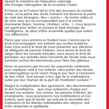
devant le ministère de l’éducation nationale
afin d’exiger l’abrogation de la circulaire Chatel.
A l’heure où la France fait la Une des journaux du monde
entier, où la patrie des droits humains est devenue la patrie
du rejet des étrangers, des « autres », de toutes celles et
de tous ceux qui ne correspondent pas à la norme
dominante (blanc, homme, chrétien, riche…), nous lançons
cet appel pour tenter un sursaut et faire émerger de
l’intelligence, du désir d’être ensemble quelles que soient
nos différences.
Parce que nous portons un foulard nous n’avons pas le
droit d’accompagner nos enfants aux sorties scolaires,
mais nous avons le droit de nous présenter aux élections
de délégués de parents d’élèves, nous avons le droit de
siéger dans les conseils d’écoles, nous avons le droit de
participer aux activités dans l’enceinte de l’école mais nous
sommes surtout les bienvenues pour faire des gâteaux…
Nous ne pouvons pas trouver les arguments cohérents
pour expliquer cela à nos enfants, sans parler des doutes
et interrogations qu’ils vivent chaque jour face à l’exclusion
de leur mère. Que penser à leur âge de la maltraitance
subie par leur maman de la part de l’institution scolaire ?
Malgré la multiplication des agressions, des discriminations
et des humiliations… que nous subissons chaque jour
devant nos enfants, nos voisins, les parents d’élèves, les
enseignants, nous poursuivons nos mobilisations et nos
actions, pour que la laïcité, qui articule la neutralité des
institutions et les libertés individuelles des citoyens, soit
enfin respectée et appliquée.