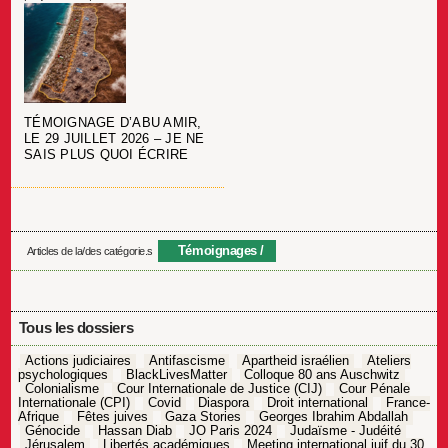
TÉMOIGNAGE D’ABU AMIR,
LE 29 JUILLET 2026 – JE NE
SAIS PLUS QUOI ÉCRIRE
Témoignages
Articles de la/des catégorie.s
Tous les dossiers
Actions judiciaires
Antifascisme
Apartheid israélien
Ateliers
psychologiques
BlackLivesMatter
Colloque 80 ans Auschwitz
Colonialisme
Cour Internationale de Justice (CIJ)
Cour Pénale
Internationale (CPI)
Covid
Diaspora
Droit international
France-
Afrique
Fêtes juives
Gaza Stories
Georges Ibrahim Abdallah
Génocide
Hassan Diab
JO Paris 2024
Judaïsme - Judéité
Jérusalem
Libertés académiques
Meeting international juif du 30