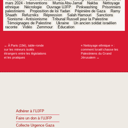
mars 2024 - Interventions
Mumia Abu-Jamal
Nakba
Nettoyage
ethnique
Nécrologie
Ouvrage UJFP
Pinkwashing
Prisonniers
palestiniens
Proposition de loi Yadan
Pépinière de Gaza
Ramy
Shaath
Refuzniks
Répression
Salah Hamouri
Sanctions
Sionisme - Antisionisme
Tribunal Russell pour la Palestine
Témoignages de Palestine
Ukraine
Un ancien soldat israélien
raconte
Vidéo
Zemmour
Éducation
Navigation
de
l’article
←
À Paris (19è), table-ronde
« Nettoyage ethnique » :
sur les mineurs isolés
comment Israël chasse les
étrangers entre les législations
Palestiniens du Grand
et les pratiques
Jérusalem
→
Adhérer à l’UJFP
Faire un don à l’UJFP
Collecte Urgence Gaza