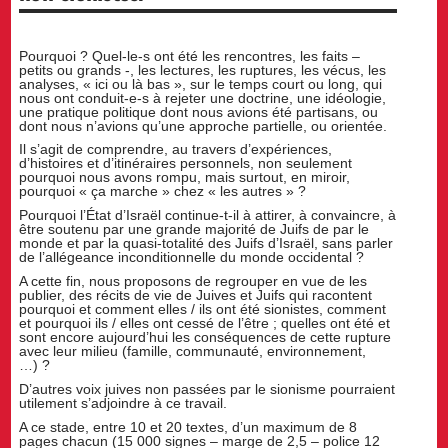
Pourquoi ? Quel-le-s ont été les rencontres, les faits –
petits ou grands -, les lectures, les ruptures, les vécus, les
analyses, « ici ou là bas », sur le temps court ou long, qui
nous ont conduit-e-s à rejeter une doctrine, une idéologie,
une pratique politique dont nous avions été partisans, ou
dont nous n’avions qu’une approche partielle, ou orientée.
Il s’agit de comprendre, au travers d’expériences,
d’histoires et d’itinéraires personnels, non seulement
pourquoi nous avons rompu, mais surtout, en miroir,
pourquoi « ça marche » chez « les autres » ?
Pourquoi l’État d’Israël continue-t-il à attirer, à convaincre, à
être soutenu par une grande majorité de Juifs de par le
monde et par la quasi-totalité des Juifs d’Israël, sans parler
de l’allégeance inconditionnelle du monde occidental ?
A cette fin, nous proposons de regrouper en vue de les
publier, des récits de vie de Juives et Juifs qui racontent
pourquoi et comment elles / ils ont été sionistes, comment
et pourquoi ils / elles ont cessé de l’être ; quelles ont été et
sont encore aujourd’hui les conséquences de cette rupture
avec leur milieu (famille, communauté, environnement,
…) ?
D’autres voix juives non passées par le sionisme pourraient
utilement s’adjoindre à ce travail.
A ce stade, entre 10 et 20 textes, d’un maximum de 8
pages chacun (15 000 signes – marge de 2,5 – police 12