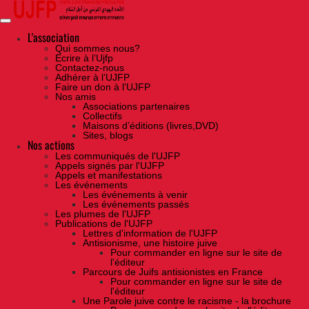
Skip
to
the
content
L'association
Qui sommes nous?
Ecrire à l’Ujfp
Contactez-nous
Adhérer à l’UJFP
Faire un don à l’UJFP
Nos amis
Associations partenaires
Collectifs
Maisons d’éditions (livres,DVD)
Sites, blogs
Nos actions
Les communiqués de l'UJFP
Appels signés par l'UJFP
Appels et manifestations
Les événements
Les événements à venir
Les événements passés
Les plumes de l'UJFP
Publications de l'UJFP
Lettres d'information de l'UJFP
Antisionisme, une histoire juive
Pour commander en ligne sur le site de
l'éditeur
Parcours de Juifs antisionistes en France
Pour commander en ligne sur le site de
l'éditeur
Une Parole juive contre le racisme - la brochure