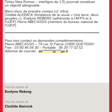
Times New Roman – interligne de 1,5) pourrait constituer
un objectif atteignable.
Merci donc de prendre contact (cf. infra).
Clotilde ALEINICK
(fondatrice de la revue « Une terre, deux
peuples »),
Evelyne REBERG
(adhérente à l’AFPS et à
l’UJFP)
Pierre ABECASSIS
(membre du bureau national de
l’UJFP)
Pour tout contact ou demandes complémentaires :
Pierre ABECASSIS – 79 rue St Fiacre 21800 QUETIGNY.
Fixe : 03 80 46 04 30 – Portable : 06 29 77 02 52
Adresse de courriel :
ab
********
@
****
ge.fr
Tous les articles de
Evelyne Reberg
Tous les articles de
Clotilde Aleinick