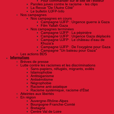
Pour commander sur le site de l'éditeur
Paroles juives contre le racisme - les clips
La Revue "De l'Autre Côté"
Le bulletin UJFP-Info
Nos campagnes
Nos campagnes en cours
Campagne UJFP : Urgence guerre à Gaza
Film Yallah Gaza
Nos campagnes terminées
Campagne UJFP : La pépinière
Campagne UJFP : Urgence Gaza déplacés
Campagne UJFP : Le château d'eau de
Khuza'a
Campagne UJFP : De l'oxygène pour Gaza
Campagne "Un bateau pour Gaza"
Les actions BDS
Informations
Brèves de presse
Lutte contre les racismes et les discriminations
Sans-papiers, réfugiés, migrants, exilés
Islamophobie
Antitsiganisme
Antisémitisme
Négrophobie
Racisme anti-asiatique
Racisme systémique, racisme d'État
Atteintes aux libertés
En région
Auvergne-Rhône-Alpes
Bourgogne-Franche-Comté
Bretagne
Centre Val de Loire