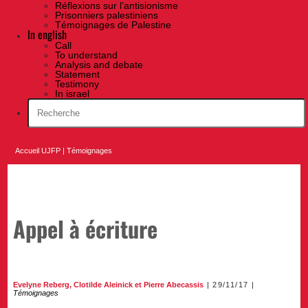
Réflexions sur l’antisionisme
Prisonniers palestiniens
Témoignages de Palestine
In english
Call
To understand
Analysis and debate
Statement
Testimony
In israel
Accueil UJFP
|
Témoignages
Appel à écriture
Evelyne Reberg
,
Clotilde Aleinick
et
Pierre Abecassis
29/11/17
Témoignages