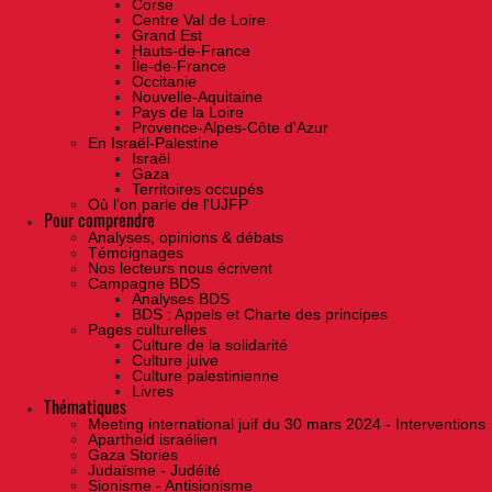
Corse
Centre Val de Loire
Grand Est
Hauts-de-France
Île-de-France
Occitanie
Nouvelle-Aquitaine
Pays de la Loire
Provence-Alpes-Côte d'Azur
En Israël-Palestine
Israël
Gaza
Territoires occupés
Où l'on parle de l'UJFP
Pour comprendre
Analyses, opinions & débats
Témoignages
Nos lecteurs nous écrivent
Campagne BDS
Analyses BDS
BDS : Appels et Charte des principes
Pages culturelles
Culture de la solidarité
Culture juive
Culture palestinienne
Livres
Thématiques
Meeting international juif du 30 mars 2024 - Interventions
Apartheid israélien
Gaza Stories
Judaïsme - Judéité
Sionisme - Antisionisme