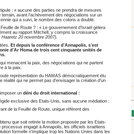
tipule : « aucune des parties ne prendra de mesures
 le terrain, avant l’achèvement des négociations sur un
décennie qui a suivi, le nombre des colons a doublé.
a Feuille de Route ? : « Le gouvernement d’Israël gèlera
mément au rapport Mitchell, y compris la croissance
 Haaretz 20 novembre 2007).
ctées.
Et depuis la conférence d’Annapolis, s’est
onie d’Ar Homa de trois cent cinquante unités de
ns.
n qui menacent la paix, des négociations qui ne partent
e à la paix.
e toute représentation du HAMAS démocratiquement élu
e réalité qui ne permet pas d’envisager la création d’un
 imposer un
déni du droit international :
égide exclusive des Etats-Unis, sans aucune médiation :
arant de la Feuille de Route, unique référent des
 obtenu que soit retirée la motion proposée par les Etats-
 processus engagé à Annapolis, les officiels israéliens
lution formelle n’implique trop les Nations Unies dans les