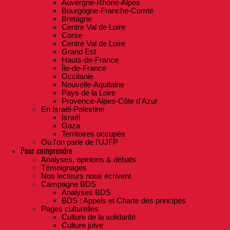
Auvergne-Rhône-Alpes
Bourgogne-Franche-Comté
Bretagne
Centre Val de Loire
Corse
Centre Val de Loire
Grand Est
Hauts-de-France
Île-de-France
Occitanie
Nouvelle-Aquitaine
Pays de la Loire
Provence-Alpes-Côte d'Azur
En Israël-Palestine
Israël
Gaza
Territoires occupés
Où l'on parle de l'UJFP
Pour comprendre
Analyses, opinions & débats
Témoignages
Nos lecteurs nous écrivent
Campagne BDS
Analyses BDS
BDS : Appels et Charte des principes
Pages culturelles
Culture de la solidarité
Culture juive