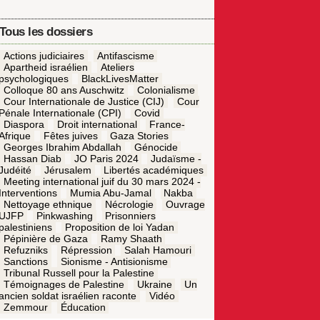
Tous les dossiers
Actions judiciaires
Antifascisme
Apartheid israélien
Ateliers
psychologiques
BlackLivesMatter
Colloque 80 ans Auschwitz
Colonialisme
Cour Internationale de Justice (CIJ)
Cour
Pénale Internationale (CPI)
Covid
Diaspora
Droit international
France-
Afrique
Fêtes juives
Gaza Stories
Georges Ibrahim Abdallah
Génocide
Hassan Diab
JO Paris 2024
Judaïsme -
Judéité
Jérusalem
Libertés académiques
Meeting international juif du 30 mars 2024 -
Interventions
Mumia Abu-Jamal
Nakba
Nettoyage ethnique
Nécrologie
Ouvrage
UJFP
Pinkwashing
Prisonniers
palestiniens
Proposition de loi Yadan
Pépinière de Gaza
Ramy Shaath
Refuzniks
Répression
Salah Hamouri
Sanctions
Sionisme - Antisionisme
Tribunal Russell pour la Palestine
Témoignages de Palestine
Ukraine
Un
ancien soldat israélien raconte
Vidéo
Zemmour
Éducation