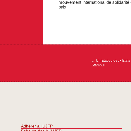
mouvement international de solidarité 
paix.
Navigation
de
l’article
←
Un Etat ou deux Etats 
Stambul
Adhérer à l’UJFP