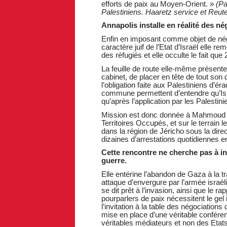
efforts de paix au Moyen-Orient. »
(Pa
Palestiniens. Haaretz service et Reut
Annapolis installe en réalité des né
Enfin en imposant comme objet de nég
caractère juif de l’Etat d’Israël elle r
des réfugiés et elle occulte le fait que
La feuille de route elle-même présente
cabinet, de placer en tête de tout son
l’obligation faite aux Palestiniens d’ér
commune permettent d’entendre qu’Is
qu’après l’application par les Palesti
Mission est donc donnée à Mahmoud Ab
Territoires Occupés, et sur le terrain 
dans la région de Jéricho sous la dir
dizaines d’arrestations quotidiennes e
Cette rencontre ne cherche pas à in
guerre.
Elle entérine l’abandon de Gaza à la 
attaque d’envergure par l’armée israél
se dit prêt à l’invasion, ainsi que le r
pourparlers de paix nécessitent le gel
l’invitation à la table des négociati
mise en place d’une véritable confére
véritables médiateurs et non des Etats