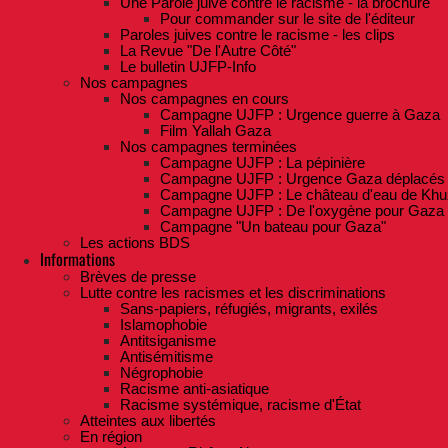
Une Parole juive contre le racisme - la brochure
Pour commander sur le site de l'éditeur
Paroles juives contre le racisme - les clips
La Revue "De l'Autre Côté"
Le bulletin UJFP-Info
Nos campagnes
Nos campagnes en cours
Campagne UJFP : Urgence guerre à Gaza
Film Yallah Gaza
Nos campagnes terminées
Campagne UJFP : La pépinière
Campagne UJFP : Urgence Gaza déplacés
Campagne UJFP : Le château d'eau de Khu
Campagne UJFP : De l'oxygène pour Gaza
Campagne "Un bateau pour Gaza"
Les actions BDS
Informations
Brèves de presse
Lutte contre les racismes et les discriminations
Sans-papiers, réfugiés, migrants, exilés
Islamophobie
Antitsiganisme
Antisémitisme
Négrophobie
Racisme anti-asiatique
Racisme systémique, racisme d'État
Atteintes aux libertés
En région