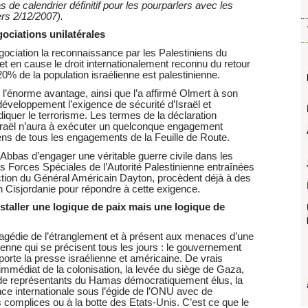
s de calendrier définitif pour les pourparlers avec les
ers 2/12/2007).
gociations unilatérales
ociation la reconnaissance par les Palestiniens du
emet en cause le droit internationalement reconnu du retour
 20% de la population israélienne est palestinienne.
 l’énorme avantage, ainsi que l’a affirmé Olmert à son
 développement l’exigence de sécurité d’Israël et
adiquer le terrorisme. Les termes de la déclaration
raël n’aura à exécuter un quelconque engagement
niens de tous les engagements de la Feuille de Route.
bas d’engager une véritable guerre civile dans les
les Forces Spéciales de l’Autorité Palestinienne entraînées
ection du Général Américain Dayton, procèdent déjà à des
n Cisjordanie pour répondre à cette exigence.
staller une logique de paix mais une logique de
tragédie de l’étranglement et à présent aux menaces d’une
ienne qui se précisent tous les jours : le gouvernement
apporte la presse israélienne et américaine. De vrais
 immédiat de la colonisation, la levée du siège de Gaza,
ons de représentants du Hamas démocratiquement élus, la
nce internationale sous l’égide de l’ONU avec de
 complices ou à la botte des Etats-Unis. C’est ce que le