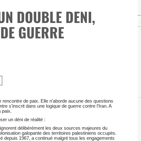
UN DOUBLE DENI,
 DE GUERRE
e rencontre de paix. Elle n’aborde aucune des questions
re s’inscrit dans une logique de guerre contre l’Iran. A
a paix.
er un déni de réalité :
 ignorent délibérément les deux sources majeures du
 colonisation galopante des territoires palestiniens occupés.
ssé depuis 1967, a continué malgré tous les engagements