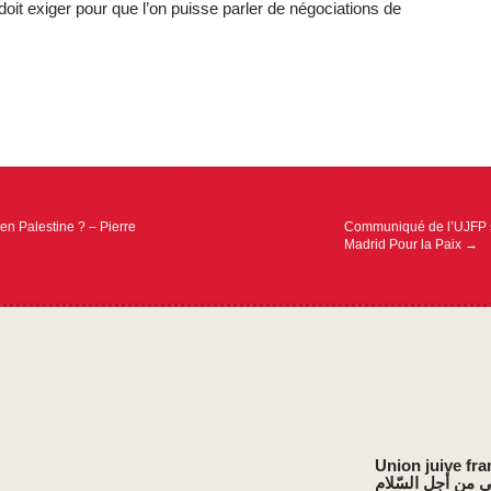
doit exiger pour que l’on puisse parler de négociations de
en Palestine ? – Pierre
Communiqué de l’UJFP s
Madrid Pour la Paix
→
Union juive fra
ي من أجل السّلام