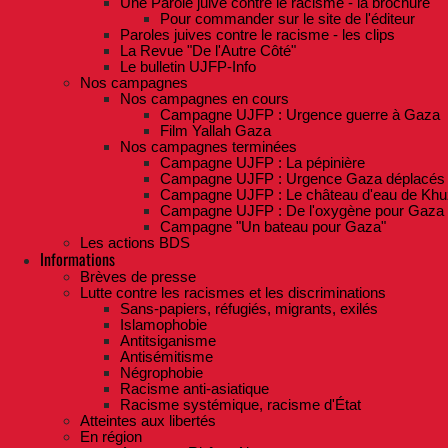
Une Parole juive contre le racisme - la brochure
Pour commander sur le site de l'éditeur
Paroles juives contre le racisme - les clips
La Revue "De l'Autre Côté"
Le bulletin UJFP-Info
Nos campagnes
Nos campagnes en cours
Campagne UJFP : Urgence guerre à Gaza
Film Yallah Gaza
Nos campagnes terminées
Campagne UJFP : La pépinière
Campagne UJFP : Urgence Gaza déplacés
Campagne UJFP : Le château d'eau de Khu
Campagne UJFP : De l'oxygène pour Gaza
Campagne "Un bateau pour Gaza"
Les actions BDS
Informations
Brèves de presse
Lutte contre les racismes et les discriminations
Sans-papiers, réfugiés, migrants, exilés
Islamophobie
Antitsiganisme
Antisémitisme
Négrophobie
Racisme anti-asiatique
Racisme systémique, racisme d'État
Atteintes aux libertés
En région