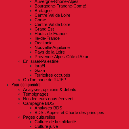
Auvergne-Rhône-Alpes
Bourgogne-Franche-Comté
Bretagne
Centre Val de Loire
Corse
Centre Val de Loire
Grand Est
Hauts-de-France
Île-de-France
Occitanie
Nouvelle-Aquitaine
Pays de la Loire
Provence-Alpes-Côte d'Azur
En Israël-Palestine
Israël
Gaza
Territoires occupés
Où l'on parle de l'UJFP
Pour comprendre
Analyses, opinions & débats
Témoignages
Nos lecteurs nous écrivent
Campagne BDS
Analyses BDS
BDS : Appels et Charte des principes
Pages culturelles
Culture de la solidarité
Culture juive