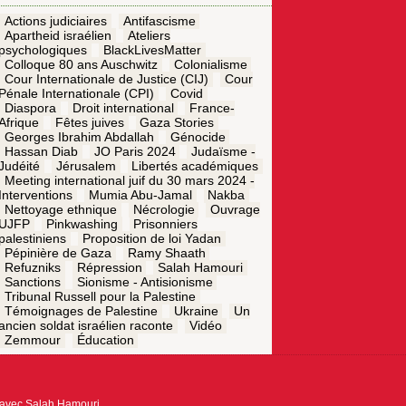
Actions judiciaires
Antifascisme
Apartheid israélien
Ateliers
psychologiques
BlackLivesMatter
Colloque 80 ans Auschwitz
Colonialisme
Cour Internationale de Justice (CIJ)
Cour
Pénale Internationale (CPI)
Covid
Diaspora
Droit international
France-
Afrique
Fêtes juives
Gaza Stories
Georges Ibrahim Abdallah
Génocide
Hassan Diab
JO Paris 2024
Judaïsme -
Judéité
Jérusalem
Libertés académiques
Meeting international juif du 30 mars 2024 -
Interventions
Mumia Abu-Jamal
Nakba
Nettoyage ethnique
Nécrologie
Ouvrage
UJFP
Pinkwashing
Prisonniers
palestiniens
Proposition de loi Yadan
Pépinière de Gaza
Ramy Shaath
Refuzniks
Répression
Salah Hamouri
Sanctions
Sionisme - Antisionisme
Tribunal Russell pour la Palestine
Témoignages de Palestine
Ukraine
Un
ancien soldat israélien raconte
Vidéo
Zemmour
Éducation
e avec Salah Hamouri