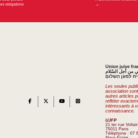
 ses obligations
→
Union juive fra
ي من أجل السّلام
ת למען השלום
Les seules publi
association son
autres articles 
refléter exactem
intéressants à v
connaissance.
UJFP
21 ter rue Voltai
75011 Paris
Téléphone : 07 
Nous Écrire