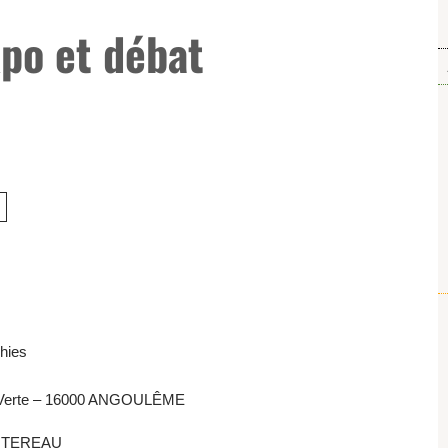
po et débat
phies
he Verte – 16000 ANGOULÊME
SAUTEREAU