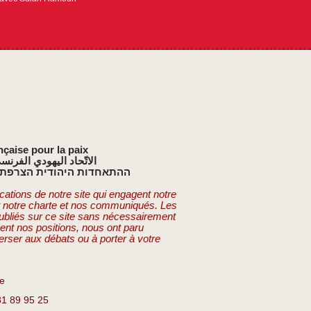
nçaise pour la paix
الاتّحاد اليهودي الفرنس
ההתאחדות היהודית הצרפתי
cations de notre site qui engagent notre
t notre charte et nos communiqués. Les
publiés sur ce site sans nécessairement
ent nos positions, nous ont paru
erser aux débats ou à porter à votre
re
81 89 95 25