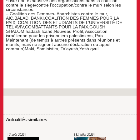
*Liste non exhaustive des organisations dans la coalition
contre le siege/contre l’occupation/contre le mur/ selon les
circonstances:
– Coalition des Femmes- Anarchistes contre le mur,
AIC,BALAD, BANKI,COALITION DES FEMMES POUR LA
PAIX, COALITION DES ETUDIANTS DE L’UNIVERSITÉ DE
TEL AVIV,COMBATTANTS POUR LA PAIX,GOUSH
SHALOM,hadash,Icahd,Nouveau Profil, Association
israélienne pour les prisonniers palestiniens, Paix
Maintenant (de temps à autres présents dans réunions et
manifs, mais ne signent aucune déclaration ou appel
commun)Maki, Shministim, Ta’ayush,Yesh gvul…
Actualités similaires
| 3 août 2026 |
| 31 juillet 2026 |