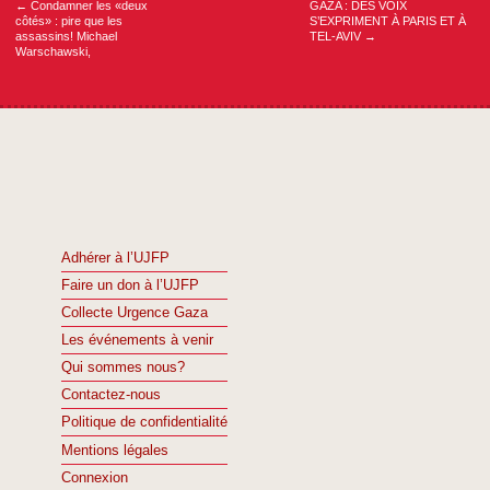
←
Condamner les «deux
GAZA : DES VOIX
côtés» : pire que les
S’EXPRIMENT À PARIS ET À
assassins! Michael
TEL-AVIV
→
Warschawski,
Adhérer à l’UJFP
Faire un don à l’UJFP
Collecte Urgence Gaza
Les événements à venir
Qui sommes nous?
Contactez-nous
Politique de confidentialité
Mentions légales
Connexion