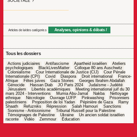
SOCIÉTALE ?
Analyses, opinions & débats
Articles de la/des catégorie.s
Tous les dossiers
Actions judiciaires
Antifascisme
Apartheid israélien
Ateliers
psychologiques
BlackLivesMatter
Colloque 80 ans Auschwitz
Colonialisme
Cour Internationale de Justice (CIJ)
Cour Pénale
Internationale (CPI)
Covid
Diaspora
Droit international
France-
Afrique
Fêtes juives
Gaza Stories
Georges Ibrahim Abdallah
Génocide
Hassan Diab
JO Paris 2024
Judaïsme - Judéité
Jérusalem
Libertés académiques
Meeting international juif du 30
mars 2024 - Interventions
Mumia Abu-Jamal
Nakba
Nettoyage
ethnique
Nécrologie
Ouvrage UJFP
Pinkwashing
Prisonniers
palestiniens
Proposition de loi Yadan
Pépinière de Gaza
Ramy
Shaath
Refuzniks
Répression
Salah Hamouri
Sanctions
Sionisme - Antisionisme
Tribunal Russell pour la Palestine
Témoignages de Palestine
Ukraine
Un ancien soldat israélien
raconte
Vidéo
Zemmour
Éducation
Navigation
de
l’article