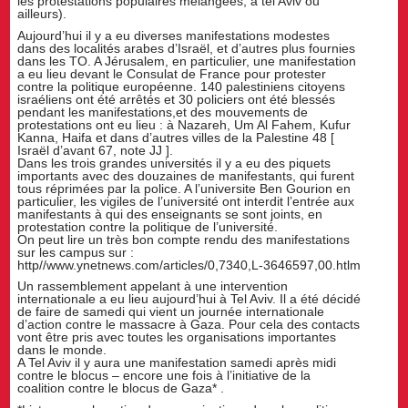
les protestations populaires mélangées, à tel Aviv ou
ailleurs).
Aujourd’hui il y a eu diverses manifestations modestes
dans des localités arabes d’Israël, et d’autres plus fournies
dans les TO. A Jérusalem, en particulier, une manifestation
a eu lieu devant le Consulat de France pour protester
contre la politique européenne. 140 palestiniens citoyens
israéliens ont été arrêtés et 30 policiers ont été blessés
pendant les manifestations,et des mouvements de
protestations ont eu lieu : à Nazareh, Um Al Fahem, Kufur
Kanna, Haifa et dans d’autres villes de la Palestine 48 [
Israël d’avant 67, note JJ ].
Dans les trois grandes universités il y a eu des piquets
importants avec des douzaines de manifestants, qui furent
tous réprimées par la police. A l’universite Ben Gourion en
particulier, les vigiles de l’université ont interdit l’entrée aux
manifestants à qui des enseignants se sont joints, en
protestation contre la politique de l’université.
On peut lire un très bon compte rendu des manifestations
sur les campus sur :
http//www.ynetnews.com/articles/0,7340,L-3646597,00.htlm
Un rassemblement appelant à une intervention
internationale a eu lieu aujourd’hui à Tel Aviv. Il a été décidé
de faire de samedi qui vient un journée internationale
d’action contre le massacre à Gaza. Pour cela des contacts
vont être pris avec toutes les organisations importantes
dans le monde.
A Tel Aviv il y aura une manifestation samedi après midi
contre le blocus – encore une fois à l’initiative de la
coalition contre le blocus de Gaza* .