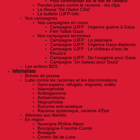
Pour commander sur le site de l'éditeur
Paroles juives contre le racisme - les clips
La Revue "De l'Autre Côté"
Le bulletin UJFP-Info
Nos campagnes
Nos campagnes en cours
Campagne UJFP : Urgence guerre à Gaza
Film Yallah Gaza
Nos campagnes terminées
Campagne UJFP : La pépinière
Campagne UJFP : Urgence Gaza déplacés
Campagne UJFP : Le château d'eau de
Khuza'a
Campagne UJFP : De l'oxygène pour Gaza
Campagne "Un bateau pour Gaza"
Les actions BDS
Informations
Brèves de presse
Lutte contre les racismes et les discriminations
Sans-papiers, réfugiés, migrants, exilés
Islamophobie
Antitsiganisme
Antisémitisme
Négrophobie
Racisme anti-asiatique
Racisme systémique, racisme d'État
Atteintes aux libertés
En région
Auvergne-Rhône-Alpes
Bourgogne-Franche-Comté
Bretagne
Centre Val de Loire