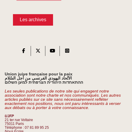
Les archives
Union juive française pour la paix
الاتّحاد اليهودي الفرنسي من أجل السّلام
ההתאחדות היהודית הצרפתית למען השלום
Les seules publications de notre site qui engagent notre
association sont notre charte et nos communiqués. Les autres
articles publiés sur ce site sans nécessairement refléter
exactement nos positions, nous ont paru intéressants à verser
aux débats ou à porter à votre connaissance.
UJFP
21 ter rue Voltaire
75011 Paris
Téléphone : 07 81 89 95 25
Nous Écrire