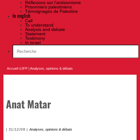
Réflexions sur l’antisionisme
Prisonniers palestiniens
Témoignages de Palestine
In english
Call
To understand
Analysis and debate
Statement
Testimony
In israel
Accueil UJFP
|
Analyses, opinions & débats
Anat Matar
31/12/08
Analyses, opinions & débats