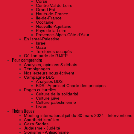
Corse
Centre Val de Loire
Grand Est
Hauts-de-France
Île-de-France
Occitanie
Nouvelle-Aquitaine
Pays de la Loire
Provence-Alpes-Côte d'Azur
En Israël-Palestine
Israël
Gaza
Territoires occupés
Où l'on parle de l'UJFP
Pour comprendre
Analyses, opinions & débats
Témoignages
Nos lecteurs nous écrivent
Campagne BDS
Analyses BDS
BDS : Appels et Charte des principes
Pages culturelles
Culture de la solidarité
Culture juive
Culture palestinienne
Livres
Thématiques
Meeting international juif du 30 mars 2024 - Interventions
Apartheid israélien
Gaza Stories
Judaïsme - Judéité
Sionisme - Antisionisme