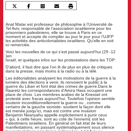
Anat Matar est professeur de philosophie à l’Université de
Tel Aviv, responsable de l’association israélienne pour les
prisonniers palestiniens, elle se trouve à Paris en ce
moment et accepte de compiler au jour le jour pour l’UJFP
les activitiés des anticolonialistes israéliens. Qu’elle en soit
ici remerciée.
Voici les nouvelles de ce qui s’est passé aujourd’hui (29 -12
)en
Israël, et quelques infos sur les protestations dans les TOP:
D’abord, il faut dire que l’on lit de plus en plus de critiques
dans la presse, mais moins à la radio ou à la télé.
Les éditorialistes analysent les motivations de la guerre à la
lumière des élections à venir, ils renvoient le public à la
guerre du Liban et font état des crimes de guerre.Dans le
Haaretz les correspondances d’Amira Hass occupent une
place de choix. Les membres arabes de la Knesset ont
protesté avec fracas aujourd’hui. Toutefois l’opinion semble
soutenir inconditionnellement la guerre ou , comme
certains de la gauche sioniste- soutient la façon dont elle
est menée jusqu’ici, mais est contre une invasion
Benjamin Neanyahu appelle explicitement à punir ceux
« qui, à cette heure, sont au coté de l’ennemi( soit les
Palestiniens israéliens. En général on fait état de leurs
manifestations, en passant systématiquement sous silence