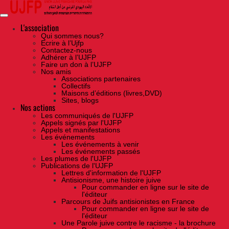
Skip
to
the
content
L'association
Qui sommes nous?
Ecrire à l’Ujfp
Contactez-nous
Adhérer à l’UJFP
Faire un don à l’UJFP
Nos amis
Associations partenaires
Collectifs
Maisons d’éditions (livres,DVD)
Sites, blogs
Nos actions
Les communiqués de l'UJFP
Appels signés par l'UJFP
Appels et manifestations
Les événements
Les événements à venir
Les événements passés
Les plumes de l'UJFP
Publications de l'UJFP
Lettres d'information de l'UJFP
Antisionisme, une histoire juive
Pour commander en ligne sur le site de
l'éditeur
Parcours de Juifs antisionistes en France
Pour commander en ligne sur le site de
l'éditeur
Une Parole juive contre le racisme - la brochure