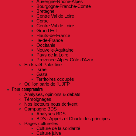
Auvergne-Rhône-Alpes
Bourgogne-Franche-Comté
Bretagne
Centre Val de Loire
Corse
Centre Val de Loire
Grand Est
Hauts-de-France
Île-de-France
Occitanie
Nouvelle-Aquitaine
Pays de la Loire
Provence-Alpes-Côte d'Azur
En Israël-Palestine
Israël
Gaza
Territoires occupés
Où l'on parle de l'UJFP
Pour comprendre
Analyses, opinions & débats
Témoignages
Nos lecteurs nous écrivent
Campagne BDS
Analyses BDS
BDS : Appels et Charte des principes
Pages culturelles
Culture de la solidarité
Culture juive