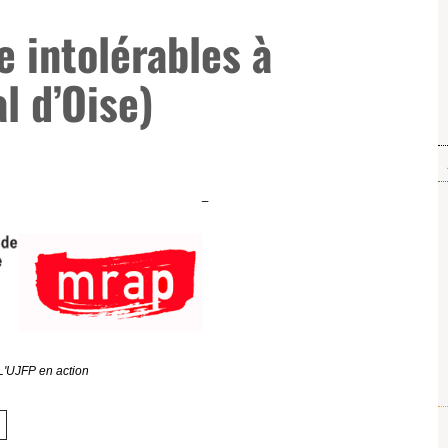
e intolérables à
l d’Oise)
L'UJFP en action