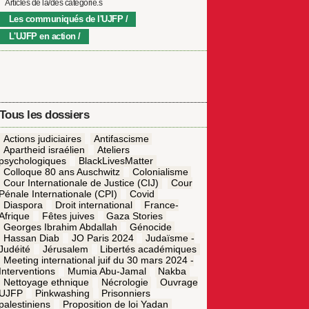
Articles de la/des catégorie.s
Les communiqués de l'UJFP
L'UJFP en action
Tous les dossiers
Actions judiciaires
Antifascisme
Apartheid israélien
Ateliers
psychologiques
BlackLivesMatter
Colloque 80 ans Auschwitz
Colonialisme
Cour Internationale de Justice (CIJ)
Cour
Pénale Internationale (CPI)
Covid
Diaspora
Droit international
France-
Afrique
Fêtes juives
Gaza Stories
Georges Ibrahim Abdallah
Génocide
Hassan Diab
JO Paris 2024
Judaïsme -
Judéité
Jérusalem
Libertés académiques
Meeting international juif du 30 mars 2024 -
Interventions
Mumia Abu-Jamal
Nakba
Nettoyage ethnique
Nécrologie
Ouvrage
UJFP
Pinkwashing
Prisonniers
palestiniens
Proposition de loi Yadan