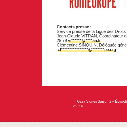
Contacts presse :
Service presse de la Ligue des Droit
Jean-Claude VITRAN, Coordinateur du 
28 79
vi
******
@
****
an.fr
Clémentine SINQUIN, Déléguée géné
cl
****************
@
*******
pe.org
Navigation
de
l’article
←
Gaza Stories Saison 2 – Épisode
vous »