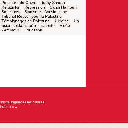
Pépinière de Gaza
Ramy Shaath
Refuzniks
Répression
Salah Hamouri
Sanctions
Sionisme - Antisionisme
Tribunal Russell pour la Palestine
Témoignages de Palestine
Ukraine
Un
ancien soldat israélien raconte
Vidéo
Zemmour
Éducation
inistre stigmatise les classes
ulman-e-s
→