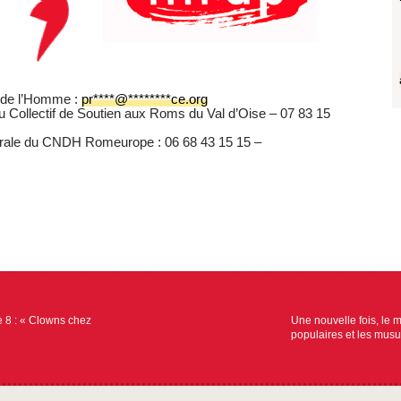
s de l’Homme :
pr
****
@
********
ce.org
Collectif de Soutien aux Roms du Val d’Oise – 07 83 15
rale du CNDH Romeurope : 06 68 43 15 15 –
 8 : « Clowns chez
Une nouvelle fois, le m
populaires et les mus