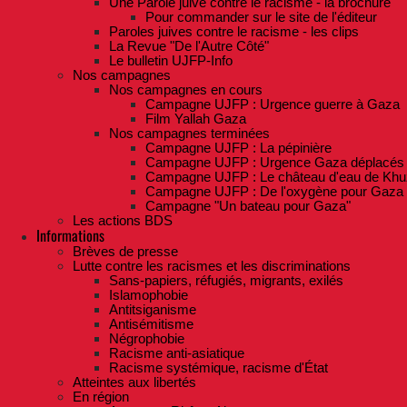
Une Parole juive contre le racisme - la brochure
Pour commander sur le site de l'éditeur
Paroles juives contre le racisme - les clips
La Revue "De l'Autre Côté"
Le bulletin UJFP-Info
Nos campagnes
Nos campagnes en cours
Campagne UJFP : Urgence guerre à Gaza
Film Yallah Gaza
Nos campagnes terminées
Campagne UJFP : La pépinière
Campagne UJFP : Urgence Gaza déplacés
Campagne UJFP : Le château d'eau de Khu
Campagne UJFP : De l'oxygène pour Gaza
Campagne "Un bateau pour Gaza"
Les actions BDS
Informations
Brèves de presse
Lutte contre les racismes et les discriminations
Sans-papiers, réfugiés, migrants, exilés
Islamophobie
Antitsiganisme
Antisémitisme
Négrophobie
Racisme anti-asiatique
Racisme systémique, racisme d'État
Atteintes aux libertés
En région