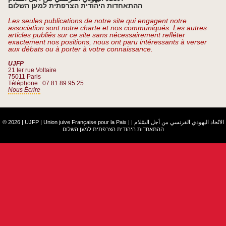
ההתאחדות היהודית הצרפתית למען השלום
Les seules publications de notre site qui engagent notre
association sont notre charte et nos communiqués. Les autres
articles publiés sur ce site sans nécessairement refléter
exactement nos positions, nous ont paru intéressants à verser
aux débats ou à porter à votre connaissance.
UJFP
21 ter rue Voltaire
75011 Paris
Téléphone : 07 81 89 95 25
Nous Écrire
© 2026 | UJFP | Union juive Française pour la Paix |
|
الاتّحاد اليهودي الفرنسي من أجل السّلام
ההתאחדות היהודית הצרפתית למען השלום