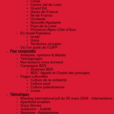
Corse
Centre Val de Loire
Grand Est
Hauts-de-France
Île-de-France
Occitanie
Nouvelle-Aquitaine
Pays de la Loire
Provence-Alpes-Côte d'Azur
En Israël-Palestine
Israël
Gaza
Territoires occupés
Où l'on parle de l'UJFP
Pour comprendre
Analyses, opinions & débats
Témoignages
Nos lecteurs nous écrivent
Campagne BDS
Analyses BDS
BDS : Appels et Charte des principes
Pages culturelles
Culture de la solidarité
Culture juive
Culture palestinienne
Livres
Thématiques
Meeting international juif du 30 mars 2024 - Interventions
Apartheid israélien
Gaza Stories
Judaïsme - Judéité
Sionisme - Antisionisme