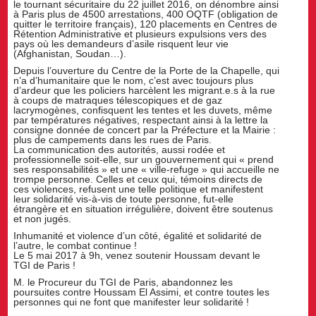
le tournant sécuritaire du 22 juillet 2016, on dénombre ainsi
à Paris plus de 4500 arrestations, 400 OQTF (obligation de
quitter le territoire français), 120 placements en Centres de
Rétention Administrative et plusieurs expulsions vers des
pays où les demandeurs d’asile risquent leur vie
(Afghanistan, Soudan…).
Depuis l’ouverture du Centre de la Porte de la Chapelle, qui
n’a d’humanitaire que le nom, c’est avec toujours plus
d’ardeur que les policiers harcèlent les migrant.e.s à la rue
à coups de matraques télescopiques et de gaz
lacrymogènes, confisquent les tentes et les duvets, même
par températures négatives, respectant ainsi à la lettre la
consigne donnée de concert par la Préfecture et la Mairie :
plus de campements dans les rues de Paris.
La communication des autorités, aussi rodée et
professionnelle soit-elle, sur un gouvernement qui « prend
ses responsabilités » et une « ville-refuge » qui accueille ne
trompe personne. Celles et ceux qui, témoins directs de
ces violences, refusent une telle politique et manifestent
leur solidarité vis-à-vis de toute personne, fut-elle
étrangère et en situation irrégulière, doivent être soutenus
et non jugés.
Inhumanité et violence d’un côté, égalité et solidarité de
l’autre, le combat continue !
Le 5 mai 2017 à 9h, venez soutenir Houssam devant le
TGI de Paris !
M. le Procureur du TGI de Paris, abandonnez les
poursuites contre Houssam El Assimi, et contre toutes les
personnes qui ne font que manifester leur solidarité !