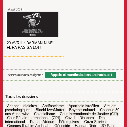
| 6 avril 2023 |
29 AVRIL : DARMANIN NE
FERA PAS SA LOI !
Appels et manifestations antiracistes
Articles de la/des catégorie.s
Tous les dossiers
Actions judiciaires
Antifascisme
Apartheid israélien
Ateliers
psychologiques
BlackLivesMatter
Boycott culturel
Colloque 80
ans Auschwitz
Colonialisme
Cour Internationale de Justice (CIJ)
Cour Pénale Internationale (CPI)
Covid
Diaspora
Droit
international
France-Afrique
Fêtes juives
Gaza Stories
Georges Ibrahim Abdallah
Génocide
Hassan Diab
JO Paris