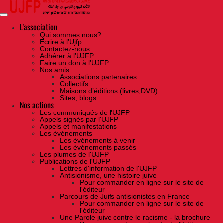
Skip
to
the
content
L'association
Qui sommes nous?
Ecrire à l’Ujfp
Contactez-nous
Adhérer à l’UJFP
Faire un don à l’UJFP
Nos amis
Associations partenaires
Collectifs
Maisons d’éditions (livres,DVD)
Sites, blogs
Nos actions
Les communiqués de l'UJFP
Appels signés par l'UJFP
Appels et manifestations
Les événements
Les événements à venir
Les événements passés
Les plumes de l'UJFP
Publications de l'UJFP
Lettres d'information de l'UJFP
Antisionisme, une histoire juive
Pour commander en ligne sur le site de
l'éditeur
Parcours de Juifs antisionistes en France
Pour commander en ligne sur le site de
l'éditeur
Une Parole juive contre le racisme - la brochure