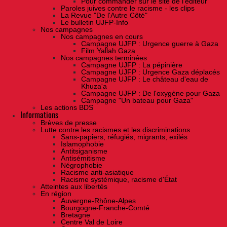
Pour commander sur le site de l'éditeur
Paroles juives contre le racisme - les clips
La Revue "De l'Autre Côté"
Le bulletin UJFP-Info
Nos campagnes
Nos campagnes en cours
Campagne UJFP : Urgence guerre à Gaza
Film Yallah Gaza
Nos campagnes terminées
Campagne UJFP : La pépinière
Campagne UJFP : Urgence Gaza déplacés
Campagne UJFP : Le château d'eau de
Khuza'a
Campagne UJFP : De l'oxygène pour Gaza
Campagne "Un bateau pour Gaza"
Les actions BDS
Informations
Brèves de presse
Lutte contre les racismes et les discriminations
Sans-papiers, réfugiés, migrants, exilés
Islamophobie
Antitsiganisme
Antisémitisme
Négrophobie
Racisme anti-asiatique
Racisme systémique, racisme d'État
Atteintes aux libertés
En région
Auvergne-Rhône-Alpes
Bourgogne-Franche-Comté
Bretagne
Centre Val de Loire