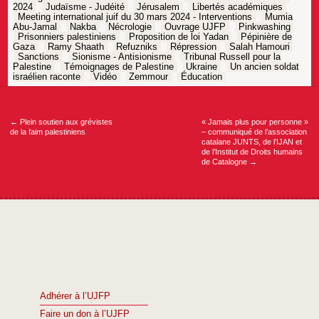
2024
Judaïsme - Judéité
Jérusalem
Libertés académiques
Meeting international juif du 30 mars 2024 - Interventions
Mumia
Abu-Jamal
Nakba
Nécrologie
Ouvrage UJFP
Pinkwashing
Prisonniers palestiniens
Proposition de loi Yadan
Pépinière de
Gaza
Ramy Shaath
Refuzniks
Répression
Salah Hamouri
Sanctions
Sionisme - Antisionisme
Tribunal Russell pour la
Palestine
Témoignages de Palestine
Ukraine
Un ancien soldat
israélien raconte
Vidéo
Zemmour
Éducation
Navigation
de
l’article
←
Plein soutien aux grévistes
« Jamais plus pour personne »
de la faim palestiniens
– communiqué de l’association
catalane JUNTS, de l’IJAN et
de l’Institut de Droits humains
de Catalogne
→
Adhérer à l’UJFP
Faire un don à l’UJFP