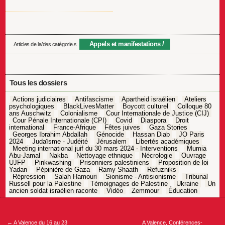
Appels et manifestations
Articles de la/des catégorie.s
Tous les dossiers
Actions judiciaires
Antifascisme
Apartheid israélien
Ateliers
psychologiques
BlackLivesMatter
Boycott culturel
Colloque 80
ans Auschwitz
Colonialisme
Cour Internationale de Justice (CIJ)
Cour Pénale Internationale (CPI)
Covid
Diaspora
Droit
international
France-Afrique
Fêtes juives
Gaza Stories
Georges Ibrahim Abdallah
Génocide
Hassan Diab
JO Paris
2024
Judaïsme - Judéité
Jérusalem
Libertés académiques
Meeting international juif du 30 mars 2024 - Interventions
Mumia
Abu-Jamal
Nakba
Nettoyage ethnique
Nécrologie
Ouvrage
UJFP
Pinkwashing
Prisonniers palestiniens
Proposition de loi
Yadan
Pépinière de Gaza
Ramy Shaath
Refuzniks
Répression
Salah Hamouri
Sionisme - Antisionisme
Tribunal
Russell pour la Palestine
Témoignages de Palestine
Ukraine
Un
ancien soldat israélien raconte
Vidéo
Zemmour
Éducation
Navigation
de
l’article
←
A Valence du 16 au 23
A Valence, Conférences-