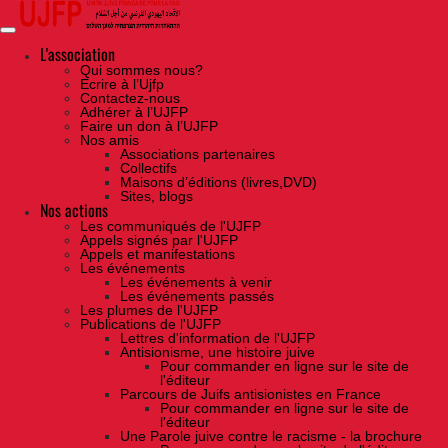
Skip
to
the
content
L'association
Qui sommes nous?
Ecrire à l’Ujfp
Contactez-nous
Adhérer à l’UJFP
Faire un don à l’UJFP
Nos amis
Associations partenaires
Collectifs
Maisons d’éditions (livres,DVD)
Sites, blogs
Nos actions
Les communiqués de l'UJFP
Appels signés par l'UJFP
Appels et manifestations
Les événements
Les événements à venir
Les événements passés
Les plumes de l'UJFP
Publications de l'UJFP
Lettres d'information de l'UJFP
Antisionisme, une histoire juive
Pour commander en ligne sur le site de
l'éditeur
Parcours de Juifs antisionistes en France
Pour commander en ligne sur le site de
l'éditeur
Une Parole juive contre le racisme - la brochure