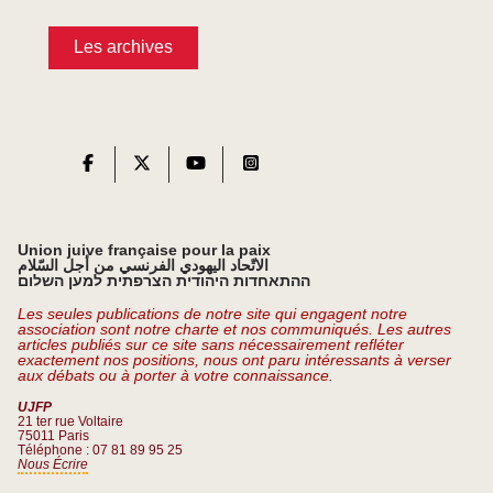
Les archives
Union juive française pour la paix
الاتّحاد اليهودي الفرنسي من أجل السّلام
ההתאחדות היהודית הצרפתית למען השלום
Les seules publications de notre site qui engagent notre
association sont notre charte et nos communiqués. Les autres
articles publiés sur ce site sans nécessairement refléter
exactement nos positions, nous ont paru intéressants à verser
aux débats ou à porter à votre connaissance.
UJFP
21 ter rue Voltaire
75011 Paris
Téléphone : 07 81 89 95 25
Nous Écrire