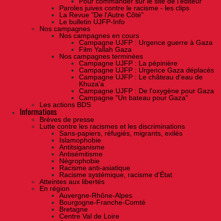
Pour commander sur le site de l'éditeur
Paroles juives contre le racisme - les clips
La Revue "De l'Autre Côté"
Le bulletin UJFP-Info
Nos campagnes
Nos campagnes en cours
Campagne UJFP : Urgence guerre à Gaza
Film Yallah Gaza
Nos campagnes terminées
Campagne UJFP : La pépinière
Campagne UJFP : Urgence Gaza déplacés
Campagne UJFP : Le château d'eau de
Khuza'a
Campagne UJFP : De l'oxygène pour Gaza
Campagne "Un bateau pour Gaza"
Les actions BDS
Informations
Brèves de presse
Lutte contre les racismes et les discriminations
Sans-papiers, réfugiés, migrants, exilés
Islamophobie
Antitsiganisme
Antisémitisme
Négrophobie
Racisme anti-asiatique
Racisme systémique, racisme d'État
Atteintes aux libertés
En région
Auvergne-Rhône-Alpes
Bourgogne-Franche-Comté
Bretagne
Centre Val de Loire