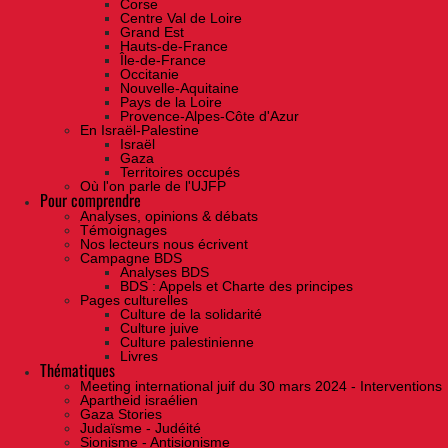
Corse
Centre Val de Loire
Grand Est
Hauts-de-France
Île-de-France
Occitanie
Nouvelle-Aquitaine
Pays de la Loire
Provence-Alpes-Côte d'Azur
En Israël-Palestine
Israël
Gaza
Territoires occupés
Où l'on parle de l'UJFP
Pour comprendre
Analyses, opinions & débats
Témoignages
Nos lecteurs nous écrivent
Campagne BDS
Analyses BDS
BDS : Appels et Charte des principes
Pages culturelles
Culture de la solidarité
Culture juive
Culture palestinienne
Livres
Thématiques
Meeting international juif du 30 mars 2024 - Interventions
Apartheid israélien
Gaza Stories
Judaïsme - Judéité
Sionisme - Antisionisme