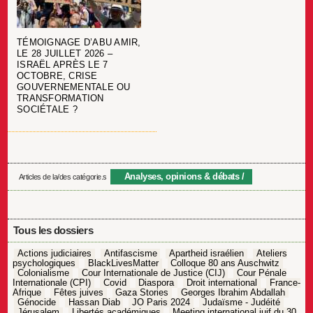
TÉMOIGNAGE D’ABU AMIR,
LE 28 JUILLET 2026 –
ISRAËL APRÈS LE 7
OCTOBRE, CRISE
GOUVERNEMENTALE OU
TRANSFORMATION
SOCIÉTALE ?
Analyses, opinions & débats
Articles de la/des catégorie.s
Tous les dossiers
Actions judiciaires
Antifascisme
Apartheid israélien
Ateliers
psychologiques
BlackLivesMatter
Colloque 80 ans Auschwitz
Colonialisme
Cour Internationale de Justice (CIJ)
Cour Pénale
Internationale (CPI)
Covid
Diaspora
Droit international
France-
Afrique
Fêtes juives
Gaza Stories
Georges Ibrahim Abdallah
Génocide
Hassan Diab
JO Paris 2024
Judaïsme - Judéité
Jérusalem
Libertés académiques
Meeting international juif du 30