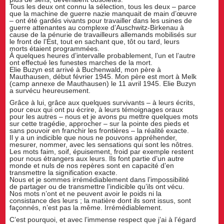
Tous les deux ont connu la sélection, tous les deux – parce
que la machine de guerre nazie manquait de main d’œuvre
– ont été gardés vivants pour travailler dans les usines de
guerre attenantes au complexe d’Auschwitz-Birkenau à
cause de la pénurie de travailleurs allemands mobilisés sur
le front de l’Est, tout en sachant que, tôt ou tard, leurs
morts étaient programmées.
À quelques heures d’intervalle probablement, l’un et l’autre
ont effectué les funestes marches de la mort.
Elie Buzyn est arrivé à Buchenwald, mon père à
Mauthausen, début février 1945. Mon père est mort à Melk
(camp annexe de Mauthausen) le 11 avril 1945. Elie Buzyn
a survécu heureusement.
Grâce à lui, grâce aux quelques survivants – à leurs écrits,
pour ceux qui ont pu écrire, à leurs témoignages oraux
pour les autres – nous et je avons pu mettre quelques mots
sur cette tragédie, approcher – sur la pointe des pieds et
sans pouvoir en franchir les frontières – la réalité exacte.
Il y a un indicible que nous ne pouvons appréhender,
mesurer, nommer, avec les sensations qui sont les nôtres.
Les mots faim, soif, épuisement, froid par exemple restent
pour nous étrangers aux leurs. Ils font partie d’un autre
monde et nuls de nos repères sont en capacité d’en
transmettre la signification exacte.
Nous et je sommes irrémédiablement dans l’impossibilité
de partager ou de transmettre l’indicible qu’ils ont vécu.
Nos mots n’ont et ne peuvent avoir le poids ni la
consistance des leurs ; la matière dont ils sont issus, sont
façonnés, n’est pas la même. Irrémédiablement.
C’est pourquoi, et avec l’immense respect que j’ai à l’égard