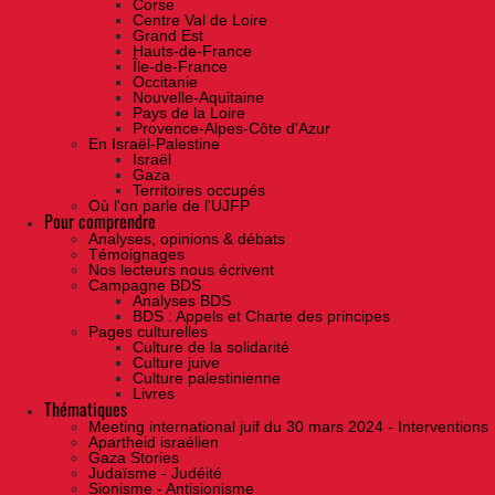
Corse
Centre Val de Loire
Grand Est
Hauts-de-France
Île-de-France
Occitanie
Nouvelle-Aquitaine
Pays de la Loire
Provence-Alpes-Côte d'Azur
En Israël-Palestine
Israël
Gaza
Territoires occupés
Où l'on parle de l'UJFP
Pour comprendre
Analyses, opinions & débats
Témoignages
Nos lecteurs nous écrivent
Campagne BDS
Analyses BDS
BDS : Appels et Charte des principes
Pages culturelles
Culture de la solidarité
Culture juive
Culture palestinienne
Livres
Thématiques
Meeting international juif du 30 mars 2024 - Interventions
Apartheid israélien
Gaza Stories
Judaïsme - Judéité
Sionisme - Antisionisme