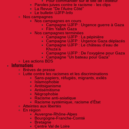
Pour commander sur le site de l'éditeur
Paroles juives contre le racisme - les clips
La Revue "De l'Autre Côté"
Le bulletin UJFP-Info
Nos campagnes
Nos campagnes en cours
Campagne UJFP : Urgence guerre à Gaza
Film Yallah Gaza
Nos campagnes terminées
Campagne UJFP : La pépinière
Campagne UJFP : Urgence Gaza déplacés
Campagne UJFP : Le château d'eau de
Khuza'a
Campagne UJFP : De l'oxygène pour Gaza
Campagne "Un bateau pour Gaza"
Les actions BDS
Informations
Brèves de presse
Lutte contre les racismes et les discriminations
Sans-papiers, réfugiés, migrants, exilés
Islamophobie
Antitsiganisme
Antisémitisme
Négrophobie
Racisme anti-asiatique
Racisme systémique, racisme d'État
Atteintes aux libertés
En région
Auvergne-Rhône-Alpes
Bourgogne-Franche-Comté
Bretagne
Centre Val de Loire