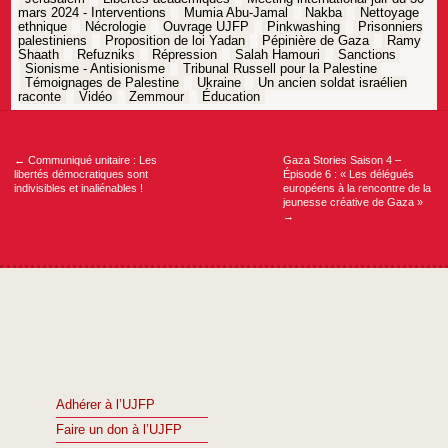
mars 2024 - Interventions
Mumia Abu-Jamal
Nakba
Nettoyage
ethnique
Nécrologie
Ouvrage UJFP
Pinkwashing
Prisonniers
palestiniens
Proposition de loi Yadan
Pépinière de Gaza
Ramy
Shaath
Refuzniks
Répression
Salah Hamouri
Sanctions
Sionisme - Antisionisme
Tribunal Russell pour la Palestine
Témoignages de Palestine
Ukraine
Un ancien soldat israélien
raconte
Vidéo
Zemmour
Éducation
Navigation
de
l’article
←
Communiqué unitaire : Les
Gaza Stories Saison 4 –
libertés démocratiques sont
Épisode 6 : « Les délégués
indivisibles et inaliénables !
européens à la rencontre de la
jeunesse créative de Gaza »
→
Adhérer à l’UJFP
Faire un don à l’UJFP