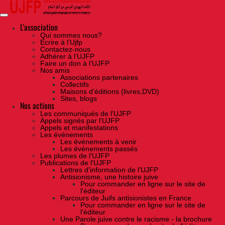
Skip
to
the
content
L'association
Qui sommes nous?
Ecrire à l’Ujfp
Contactez-nous
Adhérer à l’UJFP
Faire un don à l’UJFP
Nos amis
Associations partenaires
Collectifs
Maisons d’éditions (livres,DVD)
Sites, blogs
Nos actions
Les communiqués de l'UJFP
Appels signés par l'UJFP
Appels et manifestations
Les événements
Les événements à venir
Les événements passés
Les plumes de l'UJFP
Publications de l'UJFP
Lettres d'information de l'UJFP
Antisionisme, une histoire juive
Pour commander en ligne sur le site de
l'éditeur
Parcours de Juifs antisionistes en France
Pour commander en ligne sur le site de
l'éditeur
Une Parole juive contre le racisme - la brochure