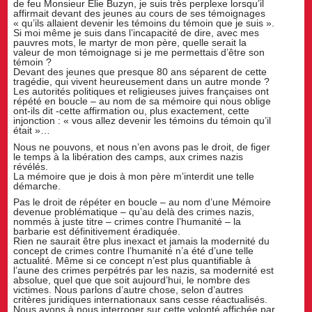
de feu Monsieur Elie Buzyn, je suis très perplexe lorsqu’il
affirmait devant des jeunes au cours de ses témoignages
« qu’ils allaient devenir les témoins du témoin que je suis ».
Si moi même je suis dans l’incapacité de dire, avec mes
pauvres mots, le martyr de mon père, quelle serait la
valeur de mon témoignage si je me permettais d’être son
témoin ?
Devant des jeunes que presque 80 ans séparent de cette
tragédie, qui vivent heureusement dans un autre monde ?
Les autorités politiques et religieuses juives françaises ont
répété en boucle – au nom de sa mémoire qui nous oblige
ont-ils dit -cette affirmation ou, plus exactement, cette
injonction : « vous allez devenir les témoins du témoin qu’il
était »…
Nous ne pouvons, et nous n’en avons pas le droit, de figer
le temps à la libération des camps, aux crimes nazis
révélés.
La mémoire que je dois à mon père m’interdit une telle
démarche.
Pas le droit de répéter en boucle – au nom d’une Mémoire
devenue problématique – qu’au delà des crimes nazis,
nommés à juste titre – crimes contre l’humanité – la
barbarie est définitivement éradiquée.
Rien ne saurait être plus inexact et jamais la modernité du
concept de crimes contre l’humanité n’a été d’une telle
actualité. Même si ce concept n’est plus quantifiable à
l’aune des crimes perpétrés par les nazis, sa modernité est
absolue, quel que que soit aujourd’hui, le nombre des
victimes. Nous parlons d’autre chose, selon d’autres
critères juridiques internationaux sans cesse réactualisés.
Nous avons à nous interroger sur cette volonté affichée par