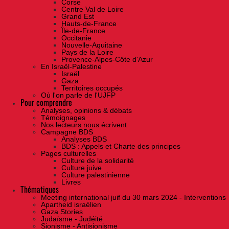
Corse
Centre Val de Loire
Grand Est
Hauts-de-France
Île-de-France
Occitanie
Nouvelle-Aquitaine
Pays de la Loire
Provence-Alpes-Côte d'Azur
En Israël-Palestine
Israël
Gaza
Territoires occupés
Où l'on parle de l'UJFP
Pour comprendre
Analyses, opinions & débats
Témoignages
Nos lecteurs nous écrivent
Campagne BDS
Analyses BDS
BDS : Appels et Charte des principes
Pages culturelles
Culture de la solidarité
Culture juive
Culture palestinienne
Livres
Thématiques
Meeting international juif du 30 mars 2024 - Interventions
Apartheid israélien
Gaza Stories
Judaïsme - Judéité
Sionisme - Antisionisme