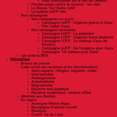
Pour commander sur le site de l'éditeur
Paroles juives contre le racisme - les clips
La Revue "De l'Autre Côté"
Le bulletin UJFP-Info
Nos campagnes
Nos campagnes en cours
Campagne UJFP : Urgence guerre à Gaza
Film Yallah Gaza
Nos campagnes terminées
Campagne UJFP : La pépinière
Campagne UJFP : Urgence Gaza déplacés
Campagne UJFP : Le château d'eau de
Khuza'a
Campagne UJFP : De l'oxygène pour Gaza
Campagne "Un bateau pour Gaza"
Les actions BDS
Informations
Brèves de presse
Lutte contre les racismes et les discriminations
Sans-papiers, réfugiés, migrants, exilés
Islamophobie
Antitsiganisme
Antisémitisme
Négrophobie
Racisme anti-asiatique
Racisme systémique, racisme d'État
Atteintes aux libertés
En région
Auvergne-Rhône-Alpes
Bourgogne-Franche-Comté
Bretagne
Centre Val de Loire