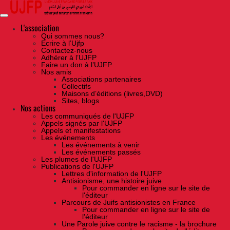
Skip
to
the
content
L'association
Qui sommes nous?
Ecrire à l’Ujfp
Contactez-nous
Adhérer à l’UJFP
Faire un don à l’UJFP
Nos amis
Associations partenaires
Collectifs
Maisons d’éditions (livres,DVD)
Sites, blogs
Nos actions
Les communiqués de l'UJFP
Appels signés par l'UJFP
Appels et manifestations
Les événements
Les événements à venir
Les événements passés
Les plumes de l'UJFP
Publications de l'UJFP
Lettres d'information de l'UJFP
Antisionisme, une histoire juive
Pour commander en ligne sur le site de
l'éditeur
Parcours de Juifs antisionistes en France
Pour commander en ligne sur le site de
l'éditeur
Une Parole juive contre le racisme - la brochure