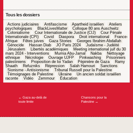
Tous les dossiers
Actions judiciaires
Antifascisme
Apartheid israélien
Ateliers
psychologiques
BlackLivesMatter
Colloque 80 ans Auschwitz
Colonialisme
Cour Internationale de Justice (CIJ)
Cour Pénale
Internationale (CPI)
Covid
Diaspora
Droit international
France-
Afrique
Fêtes juives
Gaza Stories
Georges Ibrahim Abdallah
Génocide
Hassan Diab
JO Paris 2024
Judaïsme - Judéité
Jérusalem
Libertés académiques
Meeting international juif du 30
mars 2024 - Interventions
Mumia Abu-Jamal
Nakba
Nettoyage
ethnique
Nécrologie
Ouvrage UJFP
Pinkwashing
Prisonniers
palestiniens
Proposition de loi Yadan
Pépinière de Gaza
Ramy
Shaath
Refuzniks
Répression
Salah Hamouri
Sanctions
Sionisme - Antisionisme
Tribunal Russell pour la Palestine
Témoignages de Palestine
Ukraine
Un ancien soldat israélien
raconte
Vidéo
Zemmour
Éducation
Navigation
de
l’article
←
Gaza au-delà de
Chansons pour la
toute limite
Palestine
→