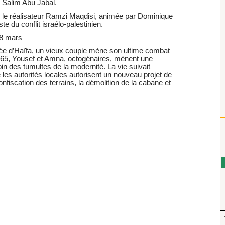
 Salim Abu Jabal.
c le réalisateur Ramzi Maqdisi, animée par Dominique
ste du conflit israélo-palestinien.
18 mars
vée d’Haïfa, un vieux couple mène son ultime combat
1965, Yousef et Amna, octogénaires, mènent une
oin des tumultes de la modernité. La vie suivait
les autorités locales autorisent un nouveau projet de
onfiscation des terrains, la démolition de la cabane et