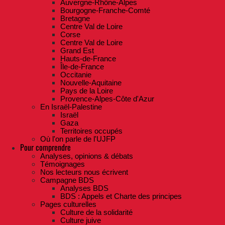
Auvergne-Rhône-Alpes
Bourgogne-Franche-Comté
Bretagne
Centre Val de Loire
Corse
Centre Val de Loire
Grand Est
Hauts-de-France
Île-de-France
Occitanie
Nouvelle-Aquitaine
Pays de la Loire
Provence-Alpes-Côte d'Azur
En Israël-Palestine
Israël
Gaza
Territoires occupés
Où l'on parle de l'UJFP
Pour comprendre
Analyses, opinions & débats
Témoignages
Nos lecteurs nous écrivent
Campagne BDS
Analyses BDS
BDS : Appels et Charte des principes
Pages culturelles
Culture de la solidarité
Culture juive