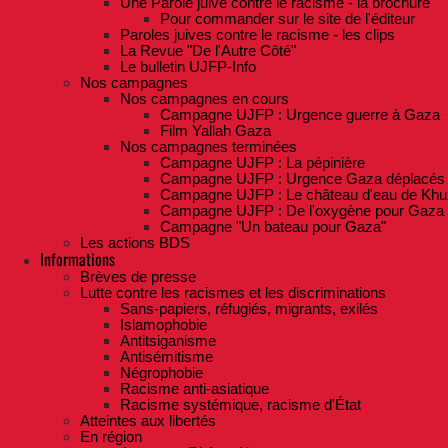
Une Parole juive contre le racisme - la brochure
Pour commander sur le site de l'éditeur
Paroles juives contre le racisme - les clips
La Revue "De l'Autre Côté"
Le bulletin UJFP-Info
Nos campagnes
Nos campagnes en cours
Campagne UJFP : Urgence guerre à Gaza
Film Yallah Gaza
Nos campagnes terminées
Campagne UJFP : La pépinière
Campagne UJFP : Urgence Gaza déplacés
Campagne UJFP : Le château d'eau de Khu
Campagne UJFP : De l'oxygène pour Gaza
Campagne "Un bateau pour Gaza"
Les actions BDS
Informations
Brèves de presse
Lutte contre les racismes et les discriminations
Sans-papiers, réfugiés, migrants, exilés
Islamophobie
Antitsiganisme
Antisémitisme
Négrophobie
Racisme anti-asiatique
Racisme systémique, racisme d'État
Atteintes aux libertés
En région