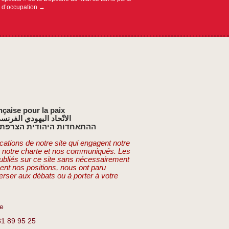
 d’occupation
→
nçaise pour la paix
الاتّحاد اليهودي الفرنس
ההתאחדות היהודית הצרפתי
cations de notre site qui engagent notre
t notre charte et nos communiqués. Les
publiés sur ce site sans nécessairement
ent nos positions, nous ont paru
erser aux débats ou à porter à votre
re
81 89 95 25