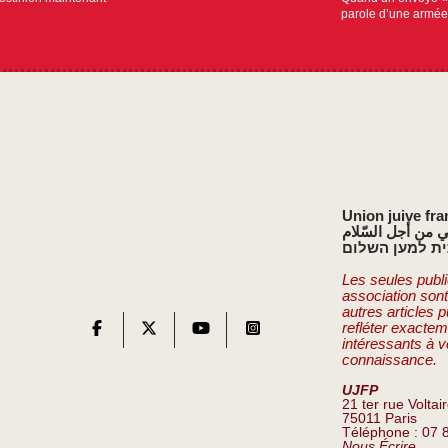
parole d’une armée
Union juive fra
ي من أجل السّلام
ת למען השלום
Les seules publi
association son
autres articles 
refléter exactem
intéressants à v
connaissance.
UJFP
21 ter rue Voltai
75011 Paris
Téléphone : 07 
Nous Écrire