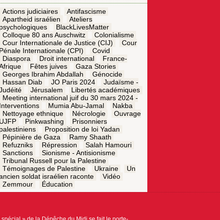
Actions judiciaires
Antifascisme
Apartheid israélien
Ateliers
psychologiques
BlackLivesMatter
Colloque 80 ans Auschwitz
Colonialisme
Cour Internationale de Justice (CIJ)
Cour
Pénale Internationale (CPI)
Covid
Diaspora
Droit international
France-
Afrique
Fêtes juives
Gaza Stories
Georges Ibrahim Abdallah
Génocide
Hassan Diab
JO Paris 2024
Judaïsme -
Judéité
Jérusalem
Libertés académiques
Meeting international juif du 30 mars 2024 -
Interventions
Mumia Abu-Jamal
Nakba
Nettoyage ethnique
Nécrologie
Ouvrage
UJFP
Pinkwashing
Prisonniers
palestiniens
Proposition de loi Yadan
Pépinière de Gaza
Ramy Shaath
Refuzniks
Répression
Salah Hamouri
Sanctions
Sionisme - Antisionisme
Tribunal Russell pour la Palestine
Témoignages de Palestine
Ukraine
Un
ancien soldat israélien raconte
Vidéo
Zemmour
Éducation
pécial » de la Dépêche du Midi se fait le porte-