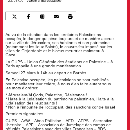
23/03/10
Appels et manifestations
Au vu de la situation dans les territoires Palestiniens
occupés, le danger qui pèse toujours et de manière accrue
sur la ville de Jérusalem, ses habitants et son patrimoine
(notamment les lieux Saints), le couvre-feu imposé sur les
villes de Cisjordanie et le blocus meurtrier maintenu à
Gaza,
La GUPS – Union Générale des étudiants de Palestine – à
Paris appelle à une grande manifestation
Samedi 27 Mars à 14h au départ de Barbès.
En Palestine occupée, les palestiniens se sont mobilisés
pour manifester leur colère, à nous d’en faire autant sous
les mots d’ordres:
* Jérusalem/Al Qods, Palestine, Résistance !
* Halte à la judaïsation du patrimoine palestinien, Halte à la
judaïsation des lieux saints !
* Non à l’impunité de l’occupant, des sanctions contre Israël
Premiers signataires
GUPS – AAW – Abna Philistine – AFD – AFPS – Alternative
libertaire – APF – Association de Jumelage des camps de
réfugiés Palestiniens avec des villes Françaises – BDS