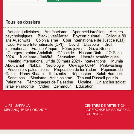
Tous les dossiers
Actions judiciaires
Antifascisme
Apartheid israélien
Ateliers
psychologiques
BlackLivesMatter
Boycott culturel
Colloque 80
ans Auschwitz
Colonialisme
Cour Internationale de Justice (CIJ)
Cour Pénale Internationale (CPI)
Covid
Diaspora
Droit
international
France-Afrique
Fêtes juives
Gaza Stories
Georges Ibrahim Abdallah
Génocide
Hassan Diab
JO Paris
2024
Judaïsme - Judéité
Jérusalem
Libertés académiques
Meeting international juif du 30 mars 2024 - Interventions
Mumia
Abu-Jamal
Nakba
Nécrologie
Ouvrage UJFP
Pinkwashing
Prisonniers palestiniens
Proposition de loi Yadan
Pépinière de
Gaza
Ramy Shaath
Refuzniks
Répression
Salah Hamouri
Sanctions
Sionisme - Antisionisme
Tribunal Russell pour la
Palestine
Témoignages de Palestine
Ukraine
Un ancien soldat
israélien raconte
Vidéo
Zemmour
Éducation
Navigation
de
l’article
←
Film JAFFA LA
CENTRES DE RETENTION :
MÉCANIQUE DE L’ORANGE
LA REPONSE DE SARKOZY A
LA CRISE
→