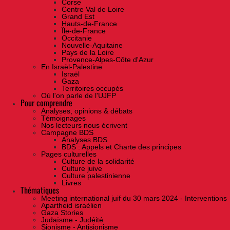
Corse
Centre Val de Loire
Grand Est
Hauts-de-France
Île-de-France
Occitanie
Nouvelle-Aquitaine
Pays de la Loire
Provence-Alpes-Côte d'Azur
En Israël-Palestine
Israël
Gaza
Territoires occupés
Où l'on parle de l'UJFP
Pour comprendre
Analyses, opinions & débats
Témoignages
Nos lecteurs nous écrivent
Campagne BDS
Analyses BDS
BDS : Appels et Charte des principes
Pages culturelles
Culture de la solidarité
Culture juive
Culture palestinienne
Livres
Thématiques
Meeting international juif du 30 mars 2024 - Interventions
Apartheid israélien
Gaza Stories
Judaïsme - Judéité
Sionisme - Antisionisme