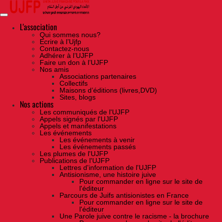
Skip
to
the
content
L'association
Qui sommes nous?
Ecrire à l’Ujfp
Contactez-nous
Adhérer à l’UJFP
Faire un don à l’UJFP
Nos amis
Associations partenaires
Collectifs
Maisons d’éditions (livres,DVD)
Sites, blogs
Nos actions
Les communiqués de l'UJFP
Appels signés par l'UJFP
Appels et manifestations
Les événements
Les événements à venir
Les événements passés
Les plumes de l'UJFP
Publications de l'UJFP
Lettres d'information de l'UJFP
Antisionisme, une histoire juive
Pour commander en ligne sur le site de
l'éditeur
Parcours de Juifs antisionistes en France
Pour commander en ligne sur le site de
l'éditeur
Une Parole juive contre le racisme - la brochure