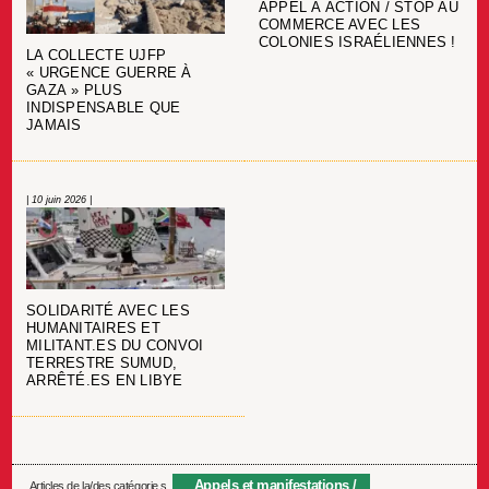
APPEL À ACTION / STOP AU
COMMERCE AVEC LES
COLONIES ISRAÉLIENNES !
LA COLLECTE UJFP
« URGENCE GUERRE À
GAZA » PLUS
INDISPENSABLE QUE
JAMAIS
| 10 juin 2026 |
SOLIDARITÉ AVEC LES
HUMANITAIRES ET
MILITANT.ES DU CONVOI
TERRESTRE SUMUD,
ARRÊTÉ.ES EN LIBYE
Appels et manifestations
Articles de la/des catégorie.s