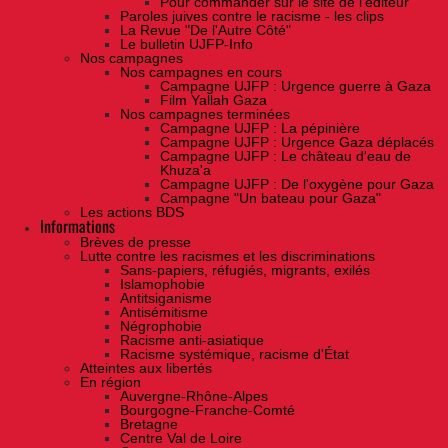
Pour commander sur le site de l'éditeur
Paroles juives contre le racisme - les clips
La Revue "De l'Autre Côté"
Le bulletin UJFP-Info
Nos campagnes
Nos campagnes en cours
Campagne UJFP : Urgence guerre à Gaza
Film Yallah Gaza
Nos campagnes terminées
Campagne UJFP : La pépinière
Campagne UJFP : Urgence Gaza déplacés
Campagne UJFP : Le château d'eau de
Khuza'a
Campagne UJFP : De l'oxygène pour Gaza
Campagne "Un bateau pour Gaza"
Les actions BDS
Informations
Brèves de presse
Lutte contre les racismes et les discriminations
Sans-papiers, réfugiés, migrants, exilés
Islamophobie
Antitsiganisme
Antisémitisme
Négrophobie
Racisme anti-asiatique
Racisme systémique, racisme d'État
Atteintes aux libertés
En région
Auvergne-Rhône-Alpes
Bourgogne-Franche-Comté
Bretagne
Centre Val de Loire