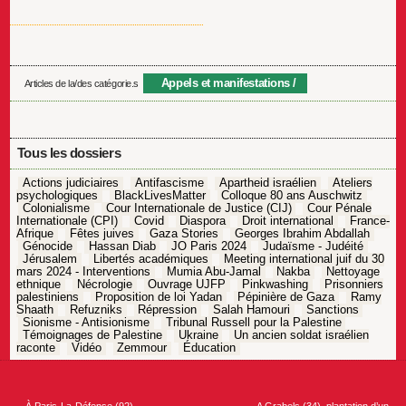
Appels et manifestations
Articles de la/des catégorie.s
Tous les dossiers
Actions judiciaires
Antifascisme
Apartheid israélien
Ateliers
psychologiques
BlackLivesMatter
Colloque 80 ans Auschwitz
Colonialisme
Cour Internationale de Justice (CIJ)
Cour Pénale
Internationale (CPI)
Covid
Diaspora
Droit international
France-
Afrique
Fêtes juives
Gaza Stories
Georges Ibrahim Abdallah
Génocide
Hassan Diab
JO Paris 2024
Judaïsme - Judéité
Jérusalem
Libertés académiques
Meeting international juif du 30
mars 2024 - Interventions
Mumia Abu-Jamal
Nakba
Nettoyage
ethnique
Nécrologie
Ouvrage UJFP
Pinkwashing
Prisonniers
palestiniens
Proposition de loi Yadan
Pépinière de Gaza
Ramy
Shaath
Refuzniks
Répression
Salah Hamouri
Sanctions
Sionisme - Antisionisme
Tribunal Russell pour la Palestine
Témoignages de Palestine
Ukraine
Un ancien soldat israélien
raconte
Vidéo
Zemmour
Éducation
Navigation
de
l’article
←
À Paris-La-Défense (92),
A Grabels (34), plantation d’un