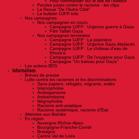
Pour commander sur le site de l'éditeur
Paroles juives contre le racisme - les clips
La Revue "De l'Autre Côté"
Le bulletin UJFP-Info
Nos campagnes
Nos campagnes en cours
Campagne UJFP : Urgence guerre à Gaza
Film Yallah Gaza
Nos campagnes terminées
Campagne UJFP : La pépinière
Campagne UJFP : Urgence Gaza déplacés
Campagne UJFP : Le château d'eau de
Khuza'a
Campagne UJFP : De l'oxygène pour Gaza
Campagne "Un bateau pour Gaza"
Les actions BDS
Informations
Brèves de presse
Lutte contre les racismes et les discriminations
Sans-papiers, réfugiés, migrants, exilés
Islamophobie
Antitsiganisme
Antisémitisme
Négrophobie
Racisme anti-asiatique
Racisme systémique, racisme d'État
Atteintes aux libertés
En région
Auvergne-Rhône-Alpes
Bourgogne-Franche-Comté
Bretagne
Centre Val de Loire