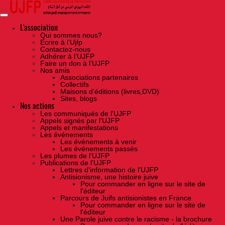
Skip
to
the
content
L'association
Qui sommes nous?
Ecrire à l’Ujfp
Contactez-nous
Adhérer à l’UJFP
Faire un don à l’UJFP
Nos amis
Associations partenaires
Collectifs
Maisons d’éditions (livres,DVD)
Sites, blogs
Nos actions
Les communiqués de l'UJFP
Appels signés par l'UJFP
Appels et manifestations
Les événements
Les événements à venir
Les événements passés
Les plumes de l'UJFP
Publications de l'UJFP
Lettres d'information de l'UJFP
Antisionisme, une histoire juive
Pour commander en ligne sur le site de
l'éditeur
Parcours de Juifs antisionistes en France
Pour commander en ligne sur le site de
l'éditeur
Une Parole juive contre le racisme - la brochure