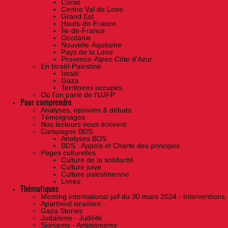
Corse
Centre Val de Loire
Grand Est
Hauts-de-France
Île-de-France
Occitanie
Nouvelle-Aquitaine
Pays de la Loire
Provence-Alpes-Côte d'Azur
En Israël-Palestine
Israël
Gaza
Territoires occupés
Où l'on parle de l'UJFP
Pour comprendre
Analyses, opinions & débats
Témoignages
Nos lecteurs nous écrivent
Campagne BDS
Analyses BDS
BDS : Appels et Charte des principes
Pages culturelles
Culture de la solidarité
Culture juive
Culture palestinienne
Livres
Thématiques
Meeting international juif du 30 mars 2024 - Interventions
Apartheid israélien
Gaza Stories
Judaïsme - Judéité
Sionisme - Antisionisme