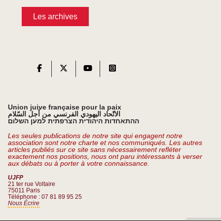
Les archives
Union juive française pour la paix
الاتّحاد اليهودي الفرنسي من أجل السّلام
ההתאחדות היהודית הצרפתית למען השלום
Les seules publications de notre site qui engagent notre
association sont notre charte et nos communiqués. Les autres
articles publiés sur ce site sans nécessairement refléter
exactement nos positions, nous ont paru intéressants à verser
aux débats ou à porter à votre connaissance.
UJFP
21 ter rue Voltaire
75011 Paris
Téléphone : 07 81 89 95 25
Nous Écrire