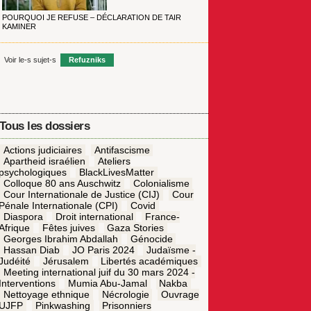
POURQUOI JE REFUSE – DÉCLARATION DE TAIR
KAMINER
Voir le-s sujet-s
Refuzniks
Tous les dossiers
Actions judiciaires
Antifascisme
Apartheid israélien
Ateliers
psychologiques
BlackLivesMatter
Colloque 80 ans Auschwitz
Colonialisme
Cour Internationale de Justice (CIJ)
Cour
Pénale Internationale (CPI)
Covid
Diaspora
Droit international
France-
Afrique
Fêtes juives
Gaza Stories
Georges Ibrahim Abdallah
Génocide
Hassan Diab
JO Paris 2024
Judaïsme -
Judéité
Jérusalem
Libertés académiques
Meeting international juif du 30 mars 2024 -
Interventions
Mumia Abu-Jamal
Nakba
Nettoyage ethnique
Nécrologie
Ouvrage
UJFP
Pinkwashing
Prisonniers