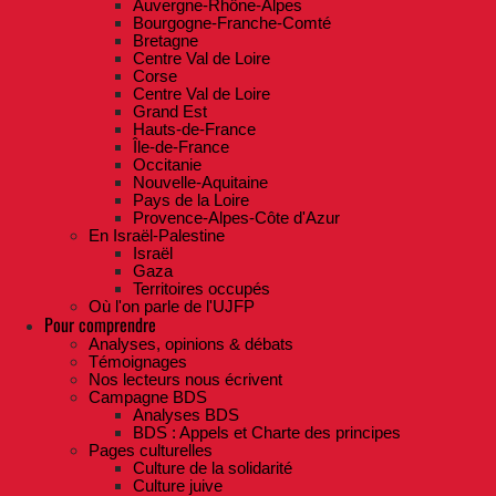
Auvergne-Rhône-Alpes
Bourgogne-Franche-Comté
Bretagne
Centre Val de Loire
Corse
Centre Val de Loire
Grand Est
Hauts-de-France
Île-de-France
Occitanie
Nouvelle-Aquitaine
Pays de la Loire
Provence-Alpes-Côte d'Azur
En Israël-Palestine
Israël
Gaza
Territoires occupés
Où l'on parle de l'UJFP
Pour comprendre
Analyses, opinions & débats
Témoignages
Nos lecteurs nous écrivent
Campagne BDS
Analyses BDS
BDS : Appels et Charte des principes
Pages culturelles
Culture de la solidarité
Culture juive