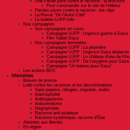
Une Parole juive contre le racisme - la brochure
Pour commander sur le site de l'éditeur
Paroles juives contre le racisme - les clips
La Revue "De l'Autre Côté"
Le bulletin UJFP-Info
Nos campagnes
Nos campagnes en cours
Campagne UJFP : Urgence guerre à Gaza
Film Yallah Gaza
Nos campagnes terminées
Campagne UJFP : La pépinière
Campagne UJFP : Urgence Gaza déplacés
Campagne UJFP : Le château d'eau de Khu
Campagne UJFP : De l'oxygène pour Gaza
Campagne "Un bateau pour Gaza"
Les actions BDS
Informations
Brèves de presse
Lutte contre les racismes et les discriminations
Sans-papiers, réfugiés, migrants, exilés
Islamophobie
Antitsiganisme
Antisémitisme
Négrophobie
Racisme anti-asiatique
Racisme systémique, racisme d'État
Atteintes aux libertés
En région