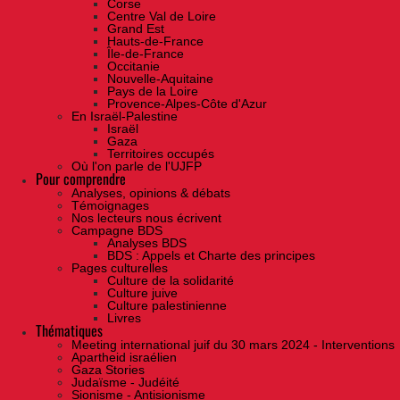
Corse
Centre Val de Loire
Grand Est
Hauts-de-France
Île-de-France
Occitanie
Nouvelle-Aquitaine
Pays de la Loire
Provence-Alpes-Côte d'Azur
En Israël-Palestine
Israël
Gaza
Territoires occupés
Où l'on parle de l'UJFP
Pour comprendre
Analyses, opinions & débats
Témoignages
Nos lecteurs nous écrivent
Campagne BDS
Analyses BDS
BDS : Appels et Charte des principes
Pages culturelles
Culture de la solidarité
Culture juive
Culture palestinienne
Livres
Thématiques
Meeting international juif du 30 mars 2024 - Interventions
Apartheid israélien
Gaza Stories
Judaïsme - Judéité
Sionisme - Antisionisme