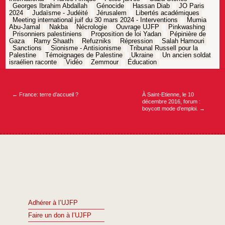
Georges Ibrahim Abdallah
Génocide
Hassan Diab
JO Paris
2024
Judaïsme - Judéité
Jérusalem
Libertés académiques
Meeting international juif du 30 mars 2024 - Interventions
Mumia
Abu-Jamal
Nakba
Nécrologie
Ouvrage UJFP
Pinkwashing
Prisonniers palestiniens
Proposition de loi Yadan
Pépinière de
Gaza
Ramy Shaath
Refuzniks
Répression
Salah Hamouri
Sanctions
Sionisme - Antisionisme
Tribunal Russell pour la
Palestine
Témoignages de Palestine
Ukraine
Un ancien soldat
israélien raconte
Vidéo
Zemmour
Éducation
Navigation
de
l’article
←
France: terre d’accueil ?
À Saint-Etienne, le 10
décembre 2016, forum :
boycott mode d’emploi.
→
Adhérer à l’UJFP
Faire un don à l’UJFP