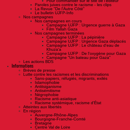
Pour commander sur le site de l'éditeur
Paroles juives contre le racisme - les clips
La Revue "De l'Autre Côté"
Le bulletin UJFP-Info
Nos campagnes
Nos campagnes en cours
Campagne UJFP : Urgence guerre à Gaza
Film Yallah Gaza
Nos campagnes terminées
Campagne UJFP : La pépinière
Campagne UJFP : Urgence Gaza déplacés
Campagne UJFP : Le château d'eau de
Khuza'a
Campagne UJFP : De l'oxygène pour Gaza
Campagne "Un bateau pour Gaza"
Les actions BDS
Informations
Brèves de presse
Lutte contre les racismes et les discriminations
Sans-papiers, réfugiés, migrants, exilés
Islamophobie
Antitsiganisme
Antisémitisme
Négrophobie
Racisme anti-asiatique
Racisme systémique, racisme d'État
Atteintes aux libertés
En région
Auvergne-Rhône-Alpes
Bourgogne-Franche-Comté
Bretagne
Centre Val de Loire