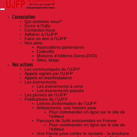
Skip
to
the
content
L'association
Qui sommes nous?
Ecrire à l’Ujfp
Contactez-nous
Adhérer à l’UJFP
Faire un don à l’UJFP
Nos amis
Associations partenaires
Collectifs
Maisons d’éditions (livres,DVD)
Sites, blogs
Nos actions
Les communiqués de l'UJFP
Appels signés par l'UJFP
Appels et manifestations
Les événements
Les événements à venir
Les événements passés
Les plumes de l'UJFP
Publications de l'UJFP
Lettres d'information de l'UJFP
Antisionisme, une histoire juive
Pour commander en ligne sur le site de
l'éditeur
Parcours de Juifs antisionistes en France
Pour commander en ligne sur le site de
l'éditeur
Une Parole juive contre le racisme - la brochure