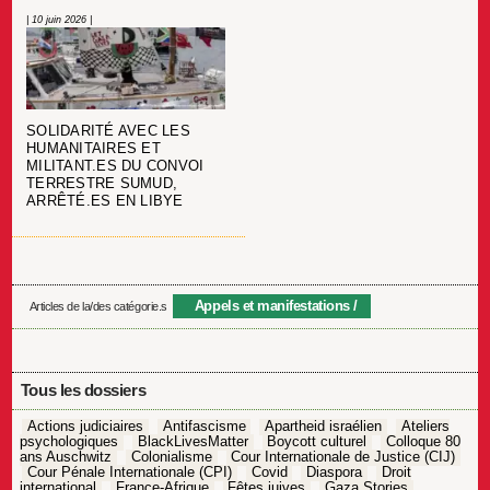
| 10 juin 2026 |
SOLIDARITÉ AVEC LES
HUMANITAIRES ET
MILITANT.ES DU CONVOI
TERRESTRE SUMUD,
ARRÊTÉ.ES EN LIBYE
Appels et manifestations
Articles de la/des catégorie.s
Tous les dossiers
Actions judiciaires
Antifascisme
Apartheid israélien
Ateliers
psychologiques
BlackLivesMatter
Boycott culturel
Colloque 80
ans Auschwitz
Colonialisme
Cour Internationale de Justice (CIJ)
Cour Pénale Internationale (CPI)
Covid
Diaspora
Droit
international
France-Afrique
Fêtes juives
Gaza Stories