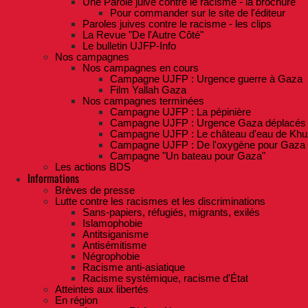
Une Parole juive contre le racisme - la brochure
Pour commander sur le site de l'éditeur
Paroles juives contre le racisme - les clips
La Revue "De l'Autre Côté"
Le bulletin UJFP-Info
Nos campagnes
Nos campagnes en cours
Campagne UJFP : Urgence guerre à Gaza
Film Yallah Gaza
Nos campagnes terminées
Campagne UJFP : La pépinière
Campagne UJFP : Urgence Gaza déplacés
Campagne UJFP : Le château d'eau de Khu
Campagne UJFP : De l'oxygène pour Gaza
Campagne "Un bateau pour Gaza"
Les actions BDS
Informations
Brèves de presse
Lutte contre les racismes et les discriminations
Sans-papiers, réfugiés, migrants, exilés
Islamophobie
Antitsiganisme
Antisémitisme
Négrophobie
Racisme anti-asiatique
Racisme systémique, racisme d'État
Atteintes aux libertés
En région