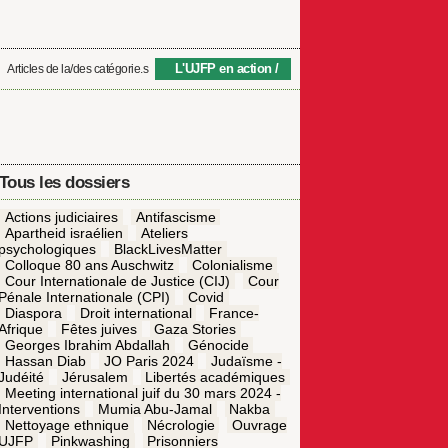
L'UJFP en action
Articles de la/des catégorie.s
Tous les dossiers
Actions judiciaires
Antifascisme
Apartheid israélien
Ateliers
psychologiques
BlackLivesMatter
Colloque 80 ans Auschwitz
Colonialisme
Cour Internationale de Justice (CIJ)
Cour
Pénale Internationale (CPI)
Covid
Diaspora
Droit international
France-
Afrique
Fêtes juives
Gaza Stories
Georges Ibrahim Abdallah
Génocide
Hassan Diab
JO Paris 2024
Judaïsme -
Judéité
Jérusalem
Libertés académiques
Meeting international juif du 30 mars 2024 -
Interventions
Mumia Abu-Jamal
Nakba
Nettoyage ethnique
Nécrologie
Ouvrage
UJFP
Pinkwashing
Prisonniers