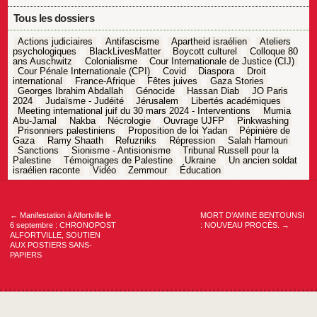
Tous les dossiers
Actions judiciaires
Antifascisme
Apartheid israélien
Ateliers
psychologiques
BlackLivesMatter
Boycott culturel
Colloque 80
ans Auschwitz
Colonialisme
Cour Internationale de Justice (CIJ)
Cour Pénale Internationale (CPI)
Covid
Diaspora
Droit
international
France-Afrique
Fêtes juives
Gaza Stories
Georges Ibrahim Abdallah
Génocide
Hassan Diab
JO Paris
2024
Judaïsme - Judéité
Jérusalem
Libertés académiques
Meeting international juif du 30 mars 2024 - Interventions
Mumia
Abu-Jamal
Nakba
Nécrologie
Ouvrage UJFP
Pinkwashing
Prisonniers palestiniens
Proposition de loi Yadan
Pépinière de
Gaza
Ramy Shaath
Refuzniks
Répression
Salah Hamouri
Sanctions
Sionisme - Antisionisme
Tribunal Russell pour la
Palestine
Témoignages de Palestine
Ukraine
Un ancien soldat
israélien raconte
Vidéo
Zemmour
Éducation
Navigation
de
l’article
←
Manifestation à Alfortville le
MORT D’AMINE BENTOUNSI
6 septembre : CHRONOPOST
: NOUVEAU PROCÈS.
→
ALFORTVILLE, SOUTIEN
AUX POSTIERS SANS-
PAPIERS