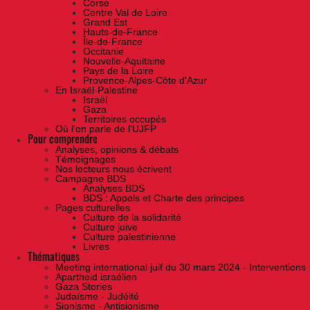
Corse
Centre Val de Loire
Grand Est
Hauts-de-France
Île-de-France
Occitanie
Nouvelle-Aquitaine
Pays de la Loire
Provence-Alpes-Côte d'Azur
En Israël-Palestine
Israël
Gaza
Territoires occupés
Où l'on parle de l'UJFP
Pour comprendre
Analyses, opinions & débats
Témoignages
Nos lecteurs nous écrivent
Campagne BDS
Analyses BDS
BDS : Appels et Charte des principes
Pages culturelles
Culture de la solidarité
Culture juive
Culture palestinienne
Livres
Thématiques
Meeting international juif du 30 mars 2024 - Interventions
Apartheid israélien
Gaza Stories
Judaïsme - Judéité
Sionisme - Antisionisme