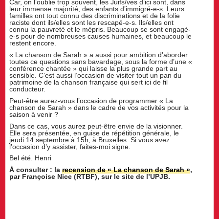
Car, on l’oublie trop souvent, les Juifs/ves d’ici sont, dans
leur immense majorité, des enfants d’immigré-e-s. Leurs
familles ont tout connu des discriminations et de la folie
raciste dont ils/elles sont les rescapé-e-s. Ils/elles ont
connu la pauvreté et le mépris. Beaucoup se sont engagé-
e-s pour de nombreuses causes humaines, et beaucoup le
restent encore.
« La chanson de Sarah » a aussi pour ambition d’aborder
toutes ce questions sans bavardage, sous la forme d’une «
conférence chantée » qui laisse la plus grande part au
sensible. C’est aussi l’occasion de visiter tout un pan du
patrimoine de la chanson française qui sert ici de fil
conducteur.
Peut-être aurez-vous l’occasion de programmer « La
chanson de Sarah » dans le cadre de vos activités pour la
saison à venir ?
Dans ce cas, vous aurez peut-être envie de la visionner.
Elle sera présentée, en guise de répétition générale, le
jeudi 14 septembre à 15h, à Bruxelles. Si vous avez
l’occasion d’y assister, faites-moi signe.
Bel été. Henri
À consulter : la
recension de « La chanson de Sarah »
,
par Françoise Nice (RTBF), sur le site de l’UPJB.