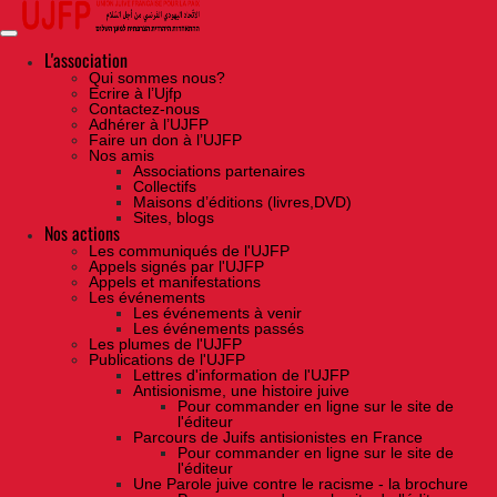
Skip
to
the
content
L'association
Qui sommes nous?
Ecrire à l’Ujfp
Contactez-nous
Adhérer à l’UJFP
Faire un don à l’UJFP
Nos amis
Associations partenaires
Collectifs
Maisons d’éditions (livres,DVD)
Sites, blogs
Nos actions
Les communiqués de l'UJFP
Appels signés par l'UJFP
Appels et manifestations
Les événements
Les événements à venir
Les événements passés
Les plumes de l'UJFP
Publications de l'UJFP
Lettres d'information de l'UJFP
Antisionisme, une histoire juive
Pour commander en ligne sur le site de
l'éditeur
Parcours de Juifs antisionistes en France
Pour commander en ligne sur le site de
l'éditeur
Une Parole juive contre le racisme - la brochure