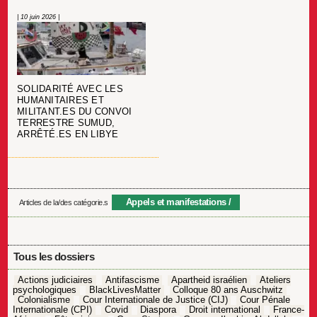
| 10 juin 2026 |
SOLIDARITÉ AVEC LES
HUMANITAIRES ET
MILITANT.ES DU CONVOI
TERRESTRE SUMUD,
ARRÊTÉ.ES EN LIBYE
Appels et manifestations
Articles de la/des catégorie.s
Tous les dossiers
Actions judiciaires
Antifascisme
Apartheid israélien
Ateliers
psychologiques
BlackLivesMatter
Colloque 80 ans Auschwitz
Colonialisme
Cour Internationale de Justice (CIJ)
Cour Pénale
Internationale (CPI)
Covid
Diaspora
Droit international
France-