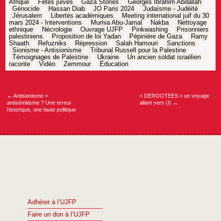
Afrique
Fêtes juives
Gaza Stories
Georges Ibrahim Abdallah
Génocide
Hassan Diab
JO Paris 2024
Judaïsme - Judéité
Jérusalem
Libertés académiques
Meeting international juif du 30
mars 2024 - Interventions
Mumia Abu-Jamal
Nakba
Nettoyage
ethnique
Nécrologie
Ouvrage UJFP
Pinkwashing
Prisonniers
palestiniens
Proposition de loi Yadan
Pépinière de Gaza
Ramy
Shaath
Refuzniks
Répression
Salah Hamouri
Sanctions
Sionisme - Antisionisme
Tribunal Russell pour la Palestine
Témoignages de Palestine
Ukraine
Un ancien soldat israélien
raconte
Vidéo
Zemmour
Éducation
Navigation
de
l’article
←
Antisionisme =
« DEROOTEES » un voyage
antisémitisme ? Une erreur
allant vers (I)
→
historique, une faute politique
Adhérer à l’UJFP
Faire un don à l’UJFP