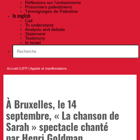
Réflexions sur l’antisionisme
Prisonniers palestiniens
Témoignages de Palestine
In english
Call
To understand
Analysis and debate
Statement
Testimony
In israel
Accueil UJFP
|
Appels et manifestations
À Bruxelles, le 14
septembre, « La chanson de
Sarah » spectacle chanté
par Henri Goldman