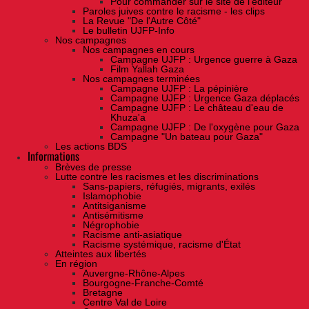
Pour commander sur le site de l'éditeur
Paroles juives contre le racisme - les clips
La Revue "De l'Autre Côté"
Le bulletin UJFP-Info
Nos campagnes
Nos campagnes en cours
Campagne UJFP : Urgence guerre à Gaza
Film Yallah Gaza
Nos campagnes terminées
Campagne UJFP : La pépinière
Campagne UJFP : Urgence Gaza déplacés
Campagne UJFP : Le château d'eau de
Khuza'a
Campagne UJFP : De l'oxygène pour Gaza
Campagne "Un bateau pour Gaza"
Les actions BDS
Informations
Brèves de presse
Lutte contre les racismes et les discriminations
Sans-papiers, réfugiés, migrants, exilés
Islamophobie
Antitsiganisme
Antisémitisme
Négrophobie
Racisme anti-asiatique
Racisme systémique, racisme d'État
Atteintes aux libertés
En région
Auvergne-Rhône-Alpes
Bourgogne-Franche-Comté
Bretagne
Centre Val de Loire