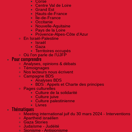
Corse
Centre Val de Loire
Grand Est
Hauts-de-France
Île-de-France
Occitanie
Nouvelle-Aquitaine
Pays de la Loire
Provence-Alpes-Côte d'Azur
En Israël-Palestine
Israël
Gaza
Territoires occupés
Où l'on parle de l'UJFP
Pour comprendre
Analyses, opinions & débats
Témoignages
Nos lecteurs nous écrivent
Campagne BDS
Analyses BDS
BDS : Appels et Charte des principes
Pages culturelles
Culture de la solidarité
Culture juive
Culture palestinienne
Livres
Thématiques
Meeting international juif du 30 mars 2024 - Interventions
Apartheid israélien
Gaza Stories
Judaïsme - Judéité
Sionisme - Antisionisme